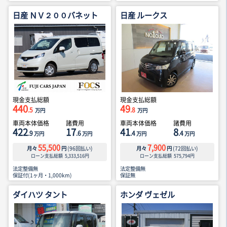
日産 ＮＶ２００バネット
日産 ルークス
現金支払総額
現金支払総額
440
49
.5
.8
万円
万円
車両本体価格
諸費用
車両本体価格
諸費用
422
17
41
8
.9
.6
.4
.4
万円
万円
万円
万円
55,500
7,900
月々
円
(
96
回払い)
月々
円
(
72
回払い)
ローン支払総額
5,333,516
円
ローン支払総額
575,794
円
法定整備無
法定整備無
保証付(1ヶ月・1,000km)
保証無
ダイハツ タント
ホンダ ヴェゼル