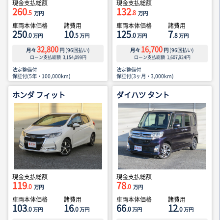
現金支払総額
現金支払総額
260
132
.5
.8
万円
万円
車両本体価格
諸費用
車両本体価格
諸費用
250
10
125
7
.0
.5
.0
.8
万円
万円
万円
万円
32,800
16,700
月々
円
(
96
回払い)
月々
円
(
96
回払い)
ローン支払総額
3,154,099
円
ローン支払総額
1,607,924
円
法定整備付
法定整備付
保証付(5年・100,000km)
保証付(3ヶ月・3,000km)
ホンダ フィット
ダイハツ タント
現金支払総額
現金支払総額
119
78
.0
.0
万円
万円
車両本体価格
諸費用
車両本体価格
諸費用
103
16
66
12
.0
.0
.0
.0
万円
万円
万円
万円