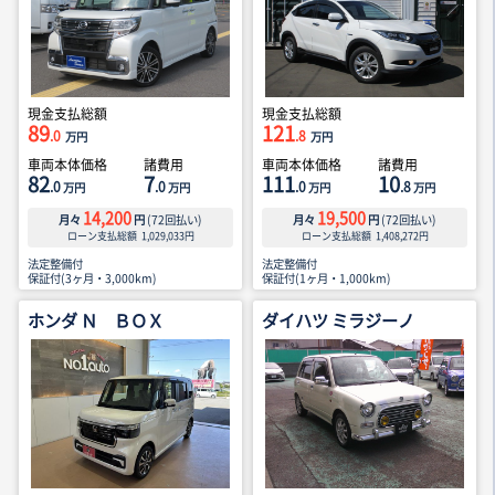
現金支払総額
現金支払総額
89
121
.0
.8
万円
万円
車両本体価格
諸費用
車両本体価格
諸費用
82
7
111
10
.0
.0
.0
.8
万円
万円
万円
万円
14,200
19,500
月々
円
(
72
回払い)
月々
円
(
72
回払い)
ローン支払総額
1,029,033
円
ローン支払総額
1,408,272
円
法定整備付
法定整備付
保証付(3ヶ月・3,000km)
保証付(1ヶ月・1,000km)
ホンダ Ｎ ＢＯＸ
ダイハツ ミラジーノ