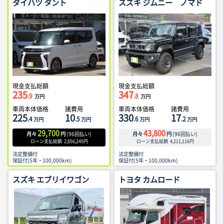
ダイハツ タント
スズキ ジムニー ノマド
現金支払総額
現金支払総額
235
347
.9
.8
万円
万円
車両本体価格
諸費用
車両本体価格
諸費用
225
10
330
17
.4
.5
.6
.2
万円
万円
万円
万円
29,700
43,800
月々
円
(
96
回払い)
月々
円
(
96
回払い)
ローン支払総額
2,856,245
円
ローン支払総額
4,211,116
円
法定整備付
法定整備付
保証付(5年・100,000km)
保証付(5年・100,000km)
スズキ エブリイワゴン
トヨタ カムロード