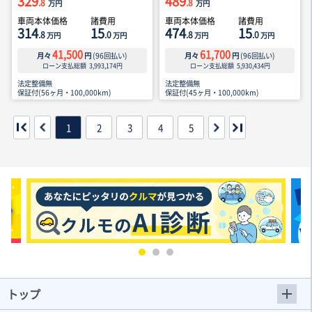
329
489
.8
.8
万円
万円
車両本体価格
諸費用
車両本体価格
諸費用
314
15
474
15
.8
.0
.8
.0
万円
万円
万円
万円
41,500
61,700
月々
円
(
96
回払い)
月々
円
(
96
回払い)
ローン支払総額
3,993,174
円
ローン支払総額
5,930,434
円
法定整備無
法定整備無
保証付(56ヶ月・100,000km)
保証付(45ヶ月・100,000km)
1
2
3
4
5
トップ