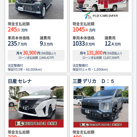
現金支払総額
現金支払総額
245
1045
.0
.4
万円
万円
車両本体価格
諸費用
車両本体価格
諸費用
235
9
1033
12
.7
.3
.0
.4
万円
万円
万円
万円
30,900
131,800
月々
円
(
96
回払い)
月々
円
(
96
回払い)
ローン支払総額
2,966,427
円
ローン支払総額
12,657,566
円
法定整備付
法定整備付
保証付(3年・60,000km)
保証付(1ヶ月・1,000km)
日産 セレナ
三菱 デリカ Ｄ：５
現金支払総額
現金支払総額