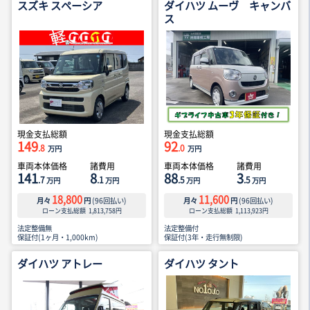
スズキ スペーシア
ダイハツ ムーヴ キャンバ
ス
現金支払総額
現金支払総額
149
92
.8
.0
万円
万円
車両本体価格
諸費用
車両本体価格
諸費用
141
8
88
3
.7
.1
.5
.5
万円
万円
万円
万円
18,800
11,600
月々
円
(
96
回払い)
月々
円
(
96
回払い)
ローン支払総額
1,813,758
円
ローン支払総額
1,113,923
円
法定整備無
法定整備付
保証付(1ヶ月・1,000km)
保証付(3年・走行無制限)
ダイハツ アトレー
ダイハツ タント