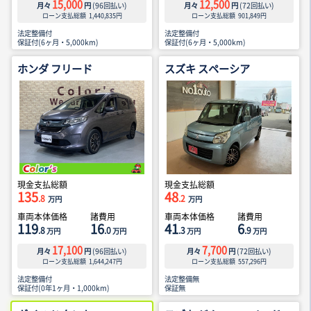
15,000
12,500
月々
円
(
96
回払い)
月々
円
(
72
回払い)
ローン支払総額
1,440,835
円
ローン支払総額
901,849
円
法定整備付
法定整備付
保証付(6ヶ月・5,000km)
保証付(6ヶ月・5,000km)
ホンダ フリード
スズキ スペーシア
現金支払総額
現金支払総額
135
48
.8
.2
万円
万円
車両本体価格
諸費用
車両本体価格
諸費用
119
16
41
6
.8
.0
.3
.9
万円
万円
万円
万円
17,100
7,700
月々
円
(
96
回払い)
月々
円
(
72
回払い)
ローン支払総額
1,644,247
円
ローン支払総額
557,296
円
法定整備付
法定整備無
保証付(0年1ヶ月・1,000km)
保証無