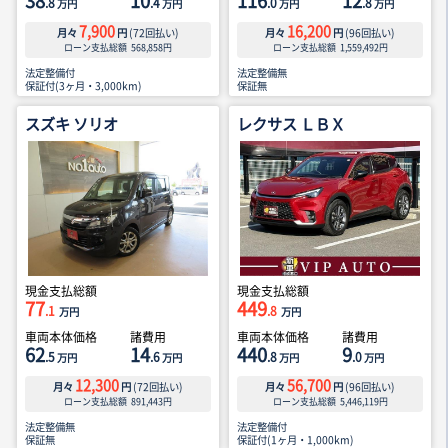
38
10
116
12
.8
.4
.0
.8
万円
万円
万円
万円
7,900
16,200
月々
円
(
72
回払い)
月々
円
(
96
回払い)
ローン支払総額
568,858
円
ローン支払総額
1,559,492
円
法定整備付
法定整備無
保証付(3ヶ月・3,000km)
保証無
スズキ ソリオ
レクサス ＬＢＸ
現金支払総額
現金支払総額
77
449
.1
.8
万円
万円
車両本体価格
諸費用
車両本体価格
諸費用
62
14
440
9
.5
.6
.8
.0
万円
万円
万円
万円
12,300
56,700
月々
円
(
72
回払い)
月々
円
(
96
回払い)
ローン支払総額
891,443
円
ローン支払総額
5,446,119
円
法定整備無
法定整備付
保証無
保証付(1ヶ月・1,000km)