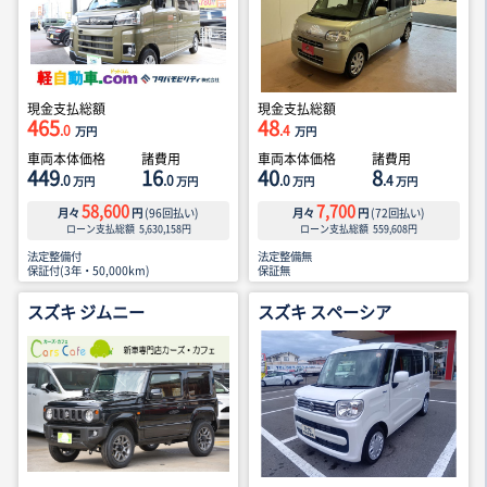
現金支払総額
現金支払総額
465
48
.0
.4
万円
万円
車両本体価格
諸費用
車両本体価格
諸費用
449
16
40
8
.0
.0
.0
.4
万円
万円
万円
万円
58,600
7,700
月々
円
(
96
回払い)
月々
円
(
72
回払い)
ローン支払総額
5,630,158
円
ローン支払総額
559,608
円
法定整備付
法定整備無
保証付(3年・50,000km)
保証無
スズキ ジムニー
スズキ スペーシア