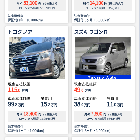
53,100
14,100
月々
円
(
96
回払い)
月々
円
(
96
回払い)
ローン支払総額
5,107,098
円
ローン支払総額
1,356,080
円
法定整備無
法定整備付
保証付(1年・10,000km)
保証付(3ヶ月・3,000km)
トヨタ ノア
スズキ ワゴンＲ
現金支払総額
現金支払総額
115
49
.0
.0
万円
万円
車両本体価格
諸費用
車両本体価格
諸費用
99
15
38
11
.8
.2
.0
.0
万円
万円
万円
万円
18,400
7,800
月々
円
(
72
回払い)
月々
円
(
72
回払い)
ローン支払総額
1,329,650
円
ローン支払総額
566,545
円
法定整備付
法定整備付
保証付(1ヶ月・1,000km)
保証付(6ヶ月・3,000km)