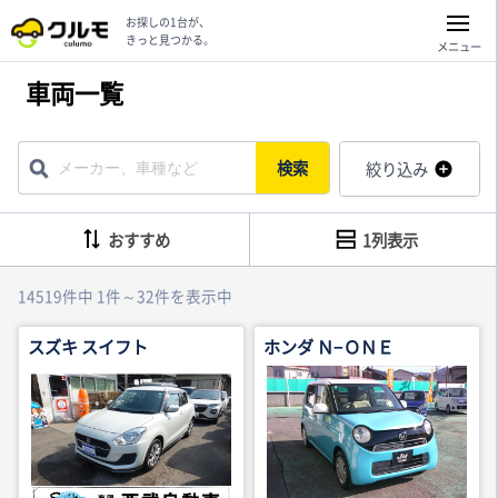
お探しの1台が、
きっと見つかる。
メニュー
車両一覧
検索
絞り込み
おすすめ
1列表示
14519件中 1件～32件を表示中
スズキ スイフト
ホンダ Ｎ−ＯＮＥ