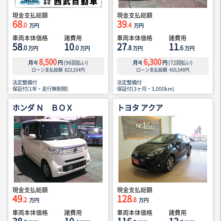
現金支払総額
現金支払総額
68
39
.0
.4
万円
万円
車両本体価格
諸費用
車両本体価格
諸費用
58
10
27
11
.0
.0
.8
.6
万円
万円
万円
万円
8,500
6,300
月々
円
(
96
回払い)
月々
円
(
72
回払い)
ローン支払総額
823,334
円
ローン支払総額
455,549
円
法定整備付
法定整備付
保証付(1年・走行無制限)
保証付(3ヶ月・3,000km)
ホンダ Ｎ ＢＯＸ
トヨタ アクア
現金支払総額
現金支払総額
49
128
.2
.8
万円
万円
車両本体価格
諸費用
車両本体価格
諸費用