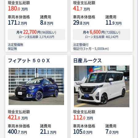
現金支払総額
現金支払総額
180
41
.0
.7
万円
万円
車両本体価格
諸費用
車両本体価格
諸費用
171
8
29
11
.2
.8
.8
.9
万円
万円
万円
万円
22,700
6,600
月々
円
(
96
回払い)
月々
円
(
72
回払い)
ローン支払総額
2,179,415
円
ローン支払総額
482,142
円
法定整備無
法定整備付
保証無
保証付(3ヶ月・5,000km)
フィアット ５００Ｘ
日産 ルークス
現金支払総額
現金支払総額
421
112
.8
.0
万円
万円
車両本体価格
諸費用
車両本体価格
諸費用
400
21
105
7
.7
.1
.0
.0
万円
万円
万円
万円