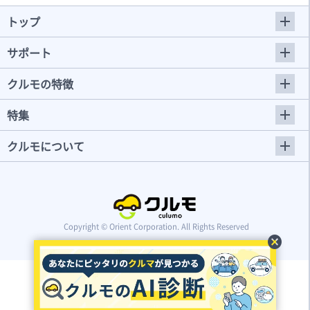
トップ
サポート
クルモの特徴
特集
クルモについて
Copyright © Orient Corporation. All Rights Reserved
cancel