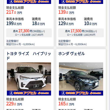
現金支払総額
現金支払総額
217
139
.0
.0
万円
万円
車両本体価格
諸費用
車両本体価格
諸費用
199
18
129
10
.0
.0
.0
.0
万円
万円
万円
万円
27,300
17,500
月々
円
(
96
回払い)
月々
円
(
96
回払い)
ローン支払総額
2,627,406
円
ローン支払総額
1,682,993
円
法定整備付
法定整備付
保証付(6ヶ月・6,000km)
保証付(6ヶ月・6,000km)
トヨタ ライズ ハイブリッ
ホンダ ヴェゼル
ド
現金支払総額
現金支払総額
229
165
.0
.0
万円
万円