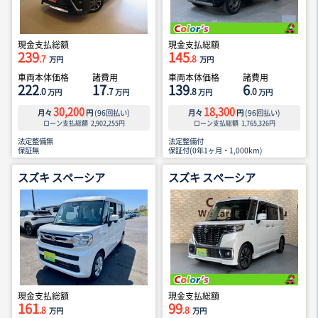
現金支払総額
現金支払総額
239
145
.7
.8
万円
万円
車両本体価格
諸費用
車両本体価格
諸費用
222
17
139
6
.0
.7
.8
.0
万円
万円
万円
万円
30,200
18,300
月々
円
(
96
回払い)
月々
円
(
96
回払い)
ローン支払総額
2,902,255
円
ローン支払総額
1,765,326
円
法定整備無
法定整備付
保証無
保証付(0年1ヶ月・1,000km)
スズキ スペーシア
スズキ スペーシア
現金支払総額
現金支払総額
161
99
.8
.8
万円
万円