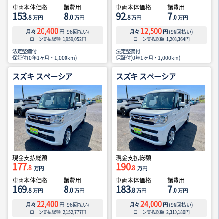
車両本体価格
諸費用
車両本体価格
諸費用
153
8
92
7
.8
.0
.8
.0
万円
万円
万円
万円
20,400
12,500
月々
円
(
96
回払い)
月々
円
(
96
回払い)
ローン支払総額
1,959,052
円
ローン支払総額
1,208,364
円
法定整備付
法定整備付
保証付(0年1ヶ月・1,000km)
保証付(0年1ヶ月・1,000km)
スズキ スペーシア
スズキ スペーシア
現金支払総額
現金支払総額
177
190
.8
.8
万円
万円
車両本体価格
諸費用
車両本体価格
諸費用
169
8
183
7
.8
.0
.8
.0
万円
万円
万円
万円
22,400
24,000
月々
円
(
96
回払い)
月々
円
(
96
回払い)
ローン支払総額
2,152,777
円
ローン支払総額
2,310,180
円