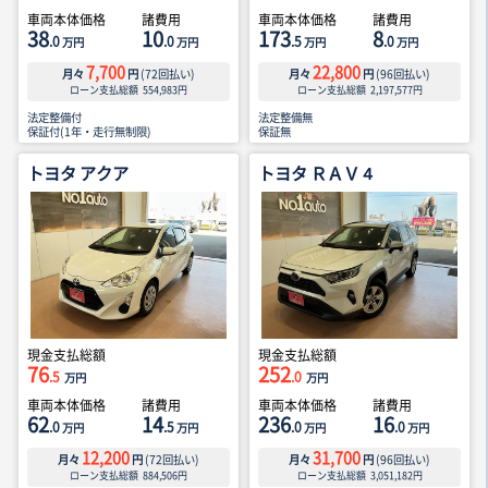
車両本体価格
諸費用
車両本体価格
諸費用
38
10
173
8
.0
.0
.5
.0
万円
万円
万円
万円
7,700
22,800
月々
円
(
72
回払い)
月々
円
(
96
回払い)
ローン支払総額
554,983
円
ローン支払総額
2,197,577
円
法定整備付
法定整備無
保証付(1年・走行無制限)
保証無
トヨタ アクア
トヨタ ＲＡＶ４
現金支払総額
現金支払総額
76
252
.5
.0
万円
万円
車両本体価格
諸費用
車両本体価格
諸費用
62
14
236
16
.0
.5
.0
.0
万円
万円
万円
万円
12,200
31,700
月々
円
(
72
回払い)
月々
円
(
96
回払い)
ローン支払総額
884,506
円
ローン支払総額
3,051,182
円