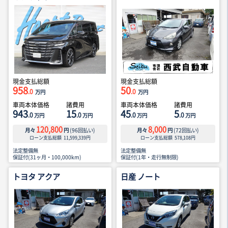
現金支払総額
現金支払総額
958
50
.0
.0
万円
万円
車両本体価格
諸費用
車両本体価格
諸費用
943
15
45
5
.0
.0
.0
.0
万円
万円
万円
万円
120,800
8,000
月々
円
(
96
回払い)
月々
円
(
72
回払い)
ローン支払総額
11,599,339
円
ローン支払総額
578,108
円
法定整備無
法定整備無
保証付(31ヶ月・100,000km)
保証付(1年・走行無制限)
トヨタ アクア
日産 ノート