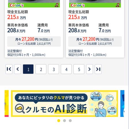
現金支払総額
現金支払総額
215
215
.8
.8
万円
万円
車両本体価格
諸費用
車両本体価格
諸費用
208
7
208
7
.8
.0
.8
.0
万円
万円
万円
万円
27,200
27,200
月々
円
(
96
回払い)
月々
円
(
96
回払い)
ローン支払総額
2,612,877
円
ローン支払総額
2,612,877
円
法定整備付
法定整備付
保証付(0年1ヶ月・1,000km)
保証付(0年1ヶ月・1,000km)
1
2
3
4
5