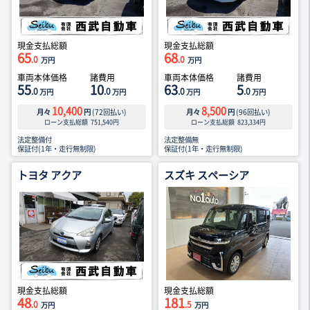
現金支払総額
現金支払総額
65
68
.0
.0
万円
万円
車両本体価格
諸費用
車両本体価格
諸費用
55
10
63
5
.0
.0
.0
.0
万円
万円
万円
万円
10,400
8,500
月々
円
(
72
回払い)
月々
円
(
96
回払い)
ローン支払総額
751,540
円
ローン支払総額
823,334
円
法定整備付
法定整備無
保証付(1年・走行無制限)
保証付(1年・走行無制限)
トヨタ アクア
スズキ スペーシア
現金支払総額
現金支払総額
48
181
.0
.5
万円
万円