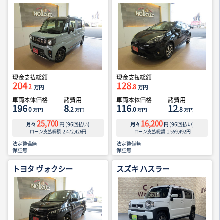
現金支払総額
現金支払総額
204
128
.2
.8
万円
万円
車両本体価格
諸費用
車両本体価格
諸費用
196
8
116
12
.0
.2
.0
.8
万円
万円
万円
万円
25,700
16,200
月々
円
(
96
回払い)
月々
円
(
96
回払い)
ローン支払総額
2,472,426
円
ローン支払総額
1,559,492
円
法定整備無
法定整備無
保証無
保証無
トヨタ ヴォクシー
スズキ ハスラー