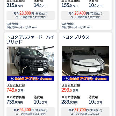
車両本体価格
諸費用
車両本体価格
諸費用
215
14
155
10
.0
.0
.0
.0
万円
万円
万円
万円
28,800
26,400
月々
円
(
96
回払い)
月々
円
(
72
回払い)
ローン支払総額
2,772,701
円
ローン支払総額
1,907,759
円
法定整備付
法定整備付
保証付(6ヶ月・6,000km)
保証付(6ヶ月・6,000km)
トヨタ アルファード ハイ
トヨタ プリウス
ブリッド
現金支払総額
現金支払総額
749
299
.0
.0
万円
万円
車両本体価格
諸費用
車両本体価格
諸費用
739
10
289
10
.0
.0
.0
.0
万円
万円
万円
万円
94,400
37,700
月々
円
(
96
回払い)
月々
円
(
96
回払い)
ローン支払総額
9,068,794
円
ローン支払総額
3,620,252
円