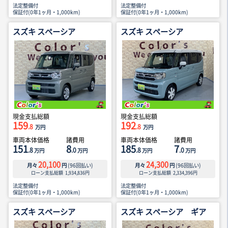
法定整備付
法定整備付
保証付(0年1ヶ月・1,000km)
保証付(0年1ヶ月・1,000km)
スズキ スペーシア
スズキ スペーシア
現金支払総額
現金支払総額
159
192
.8
.8
万円
万円
車両本体価格
諸費用
車両本体価格
諸費用
151
8
185
7
.8
.0
.8
.0
万円
万円
万円
万円
20,100
24,300
月々
円
(
96
回払い)
月々
円
(
96
回払い)
ローン支払総額
1,934,836
円
ローン支払総額
2,334,396
円
法定整備付
法定整備付
保証付(0年1ヶ月・1,000km)
保証付(0年1ヶ月・1,000km)
スズキ スペーシア
スズキ スペーシア ギア