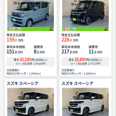
現金支払総額
現金支払総額
159
228
.8
.8
万円
万円
車両本体価格
諸費用
車両本体価格
諸費用
151
8
217
11
.8
.0
.8
.0
万円
万円
万円
万円
20,100
28,800
月々
円
(
96
回払い)
月々
円
(
96
回払い)
ローン支払総額
1,934,836
円
ローン支払総額
2,770,279
円
法定整備付
法定整備付
保証付(0年1ヶ月・1,000km)
保証付(0年1ヶ月・1,000km)
スズキ スペーシア
スズキ スペーシア