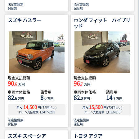
法定整備無
法定整備無
保証無
保証無
スズキ ハスラー
ホンダ フィット ハイブリ
ッド
現金支払総額
現金支払総額
90
96
.6
.7
万円
万円
車両本体価格
諸費用
車両本体価格
諸費用
82
8
82
14
.6
.0
.0
.7
万円
万円
万円
万円
14,500
15,500
月々
円
(
72
回払い)
月々
円
(
72
回払い)
ローン支払総額
1,047,532
円
ローン支払総額
1,118,062
円
法定整備無
法定整備無
保証無
保証無
スズキ スペーシア
トヨタ アクア