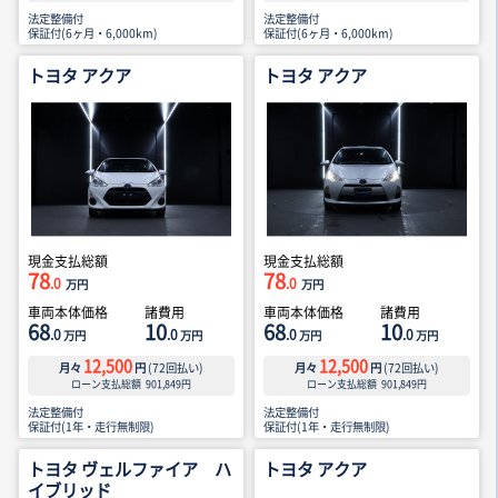
法定整備付
法定整備付
保証付(6ヶ月・6,000km)
保証付(6ヶ月・6,000km)
トヨタ アクア
トヨタ アクア
現金支払総額
現金支払総額
78
78
.0
.0
万円
万円
車両本体価格
諸費用
車両本体価格
諸費用
68
10
68
10
.0
.0
.0
.0
万円
万円
万円
万円
12,500
12,500
月々
円
(
72
回払い)
月々
円
(
72
回払い)
ローン支払総額
901,849
円
ローン支払総額
901,849
円
法定整備付
法定整備付
保証付(1年・走行無制限)
保証付(1年・走行無制限)
トヨタ ヴェルファイア ハ
トヨタ アクア
イブリッド