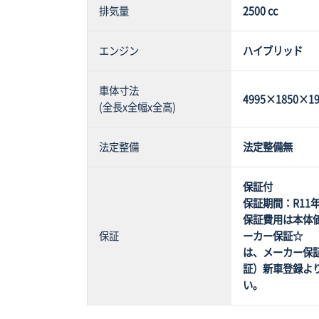
排気量
2500 cc
エンジン
ハイブリッド
車体寸法
4995×1850×19
(全長x全幅x全高)
法定整備
法定整備無
保証付
保証期間：R11年
保証費用は本体
保証
ーカー保証☆ 
は、メーカー保
証）新車登録より
い。