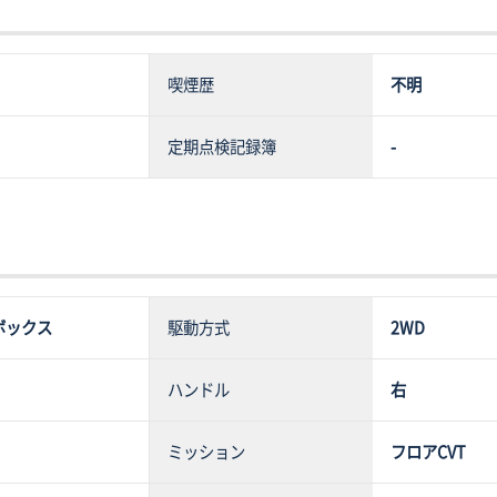
喫煙歴
不明
定期点検記録簿
-
ボックス
駆動方式
2WD
ハンドル
右
ミッション
フロアCVT