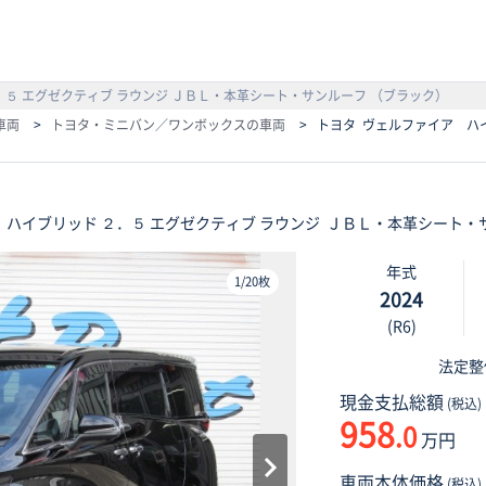
．５ エグゼクティブ ラウンジ
ＪＢＬ・本革シート・サンルーフ （ブラック）
車両
>
トヨタ・ミニバン／ワンボックスの車両
>
トヨタ ヴェルファイア ハイ
ド
ハイブリッド ２．５ エグゼクティブ ラウンジ
ＪＢＬ・本革シート・
年式
1
/
20枚
2024
(R6)
法定
現金支払総額
(税込)
958
.0
万円
車両本体価格
(税込)