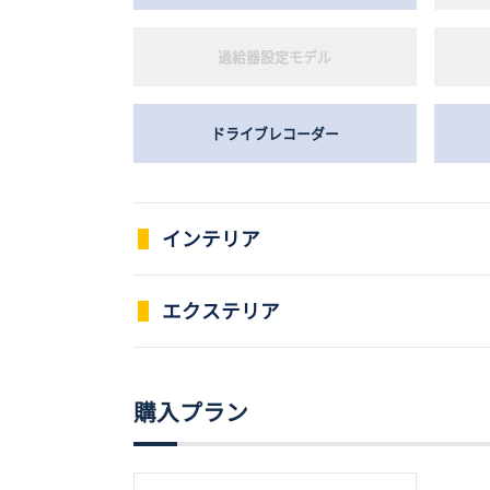
過給器設定モデル
ドライブレコーダー
インテリア
パワーウインドウ
エクステリア
両側電動スライドドア
本革シート
購入プラン
ローダウン
フルフラットシート