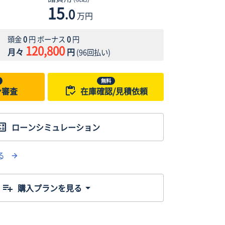
15
.0
万円
頭金
0
円 ボーナス
0
円
120,800
月々
円
(
96
回払い)
無料
ン審査
在庫確認/見積依頼
ローンシミュレーション
る
購入プランを見る