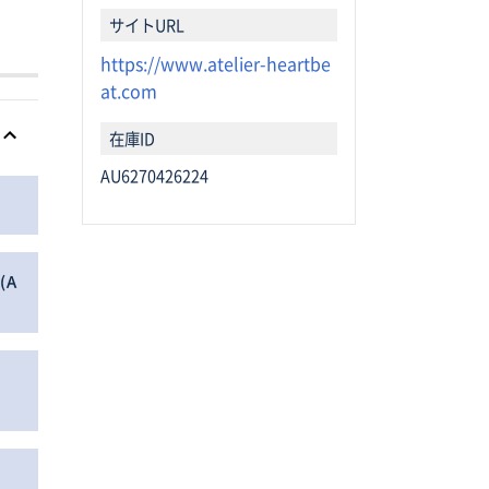
サイトURL
https://www.atelier-heartbe
at.com
在庫ID
AU6270426224
ク
(Ａ