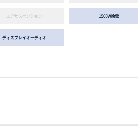
エアサスペンション
1500W給電
ディスプレイオーディオ
キーレスエントリー
スマートキー
サンルーフ
アルミホイール
3列シート
電動シート
リフトアップ
ヘッドライト：LED
後席モニター
シートヒーター