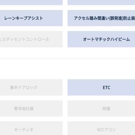
レーンキープアシスト
アクセル踏み間違い(誤発進)防止
ヒルディセントコントロール
オートマチックハイビーム
集中ドアロック
ETC
寒冷地仕様
映像
オーディオ
Wエアコン