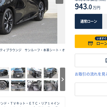
943
.0
万円
通常ローン
いますぐ
ロー
ティブラウンジ サンルーフ・本革シート・オ
お取引の流れを見
ウンド・ＴＶキット・ＥＴＣ・リア１４イン