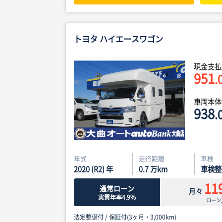
トヨタ ハイエースワゴン
現金支払
951
.
車両本
938
.
年式
走行距離
車検
2020 (R2) 年
0.7
万km
車検整
11
通常ローン
月々
実質年率4.9%
ローン
法定整備付 /
保証付(3ヶ月・3,000km)