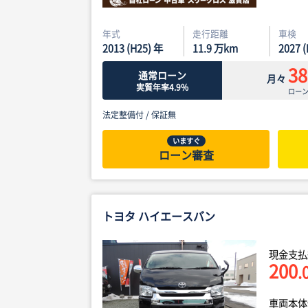
年式
走行距離
車検
2013 (H25) 年
11.9
万km
2027 
38
通常ローン
月々
実質年率4.9%
ロー
法定整備付 /
保証無
いますぐ
ローン審査
トヨタ ハイエースバン
現金支払
200
.
車両本