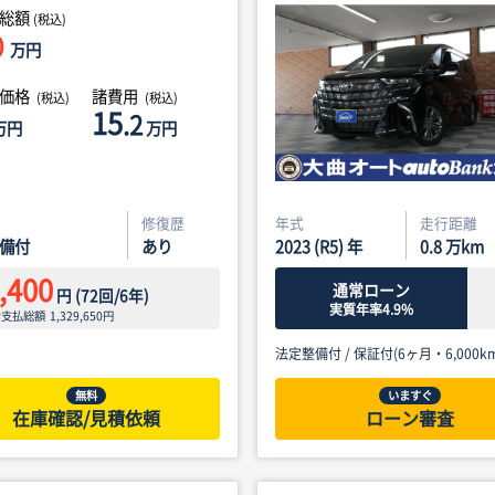
総額
(税込)
0
万円
体価格
諸費用
(税込)
(税込)
15
.2
万円
万円
修復歴
年式
走行距離
備付
あり
2023 (R5) 年
0.8
万km
,400
通常ローン
円
(
72
回/
6
年)
実質年率4.9%
ン支払総額
1,329,650
円
法定整備付 /
保証付(6ヶ月・6,000km
無料
いますぐ
在庫確認/見積依頼
ローン審査