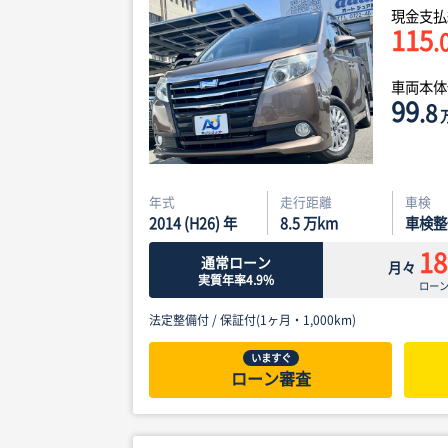
現金支払
115
.
車両本
99
.8
年式
走行距離
車検
2014 (H26) 年
8.5
万km
車検整
18
通常ローン
月々
実質年率4.9%
ロー
法定整備付 /
保証付(1ヶ月・1,000km)
いますぐ
ローン審査