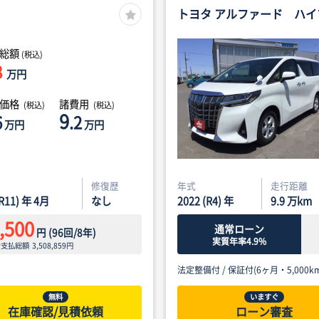
トヨタ アルファード ハイ
総額
(税込)
8
万円
体価格
諸費用
(税込)
(税込)
9
6
.2
万円
万円
修復歴
年式
走行距離
(R11) 年 4月
なし
2022 (R4) 年
9.9
万km
,500
通常ローン
円
(
96
回/
8
年)
実質年率4.9%
ン支払総額
3,508,859
円
法定整備付 /
保証付(6ヶ月・5,000km
無料
いますぐ
在庫確認/見積依頼
ローン審査