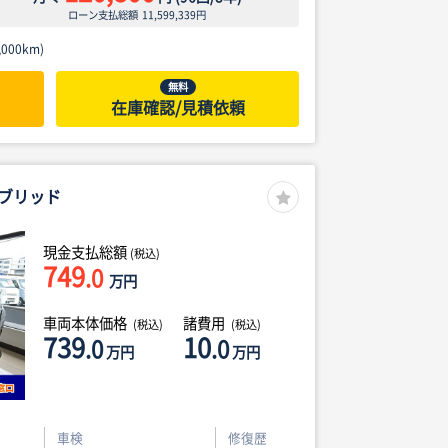
ローン支払総額
11,599,339
円
000km)
無料
在庫確認/見積依頼
ブリッド
現金支払総額
(税込)
749
.0
万円
車両本体価格
諸費用
(税込)
(税込)
739
10
.0
.0
万円
万円
車検
修復歴