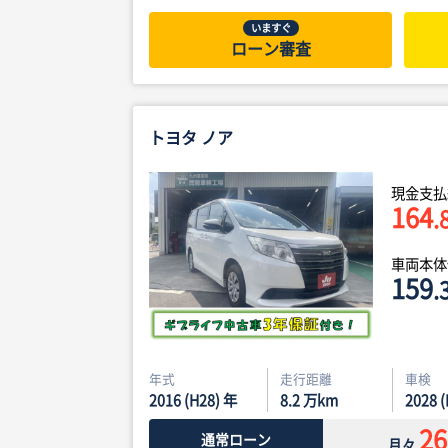
いますぐ
ローン審査
トヨタ ノア
現金支払
164
.
車両本
159
.
年式
走行距離
車検
2016 (H28) 年
8.2
万km
2028 
26
通常ローン
月々