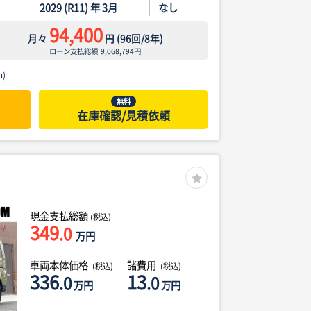
2029 (R11) 年 3月
なし
94,400
月々
円
(
96
回/
8
年)
ローン支払総額
9,068,794
円
)
無料
在庫確認/見積依頼
現金支払総額
(税込)
349
.0
万円
車両本体価格
諸費用
(税込)
(税込)
336
13
.0
.0
万円
万円