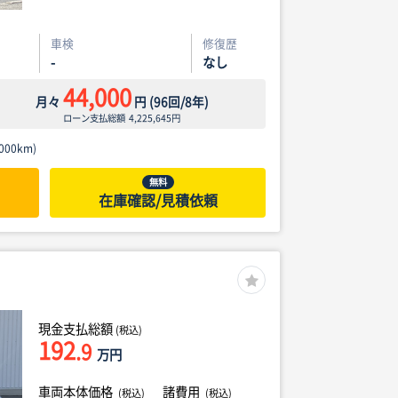
車検
修復歴
-
なし
44,000
月々
円
(
96
回/
8
年)
ローン支払総額
4,225,645
円
00km)
無料
在庫確認/見積依頼
現金支払総額
(税込)
192
.9
万円
車両本体価格
諸費用
(税込)
(税込)