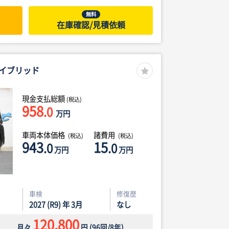
無料
在庫確認/見積依頼
ハイブリッド
現金支払総額
(税込)
958
.0
万円
車両本体価格
諸費用
(税込)
(税込)
943
15
.0
.0
万円
万円
車検
修復歴
2027 (R9) 年 3月
なし
120,800
月々
円
(
96
回/
8
年)