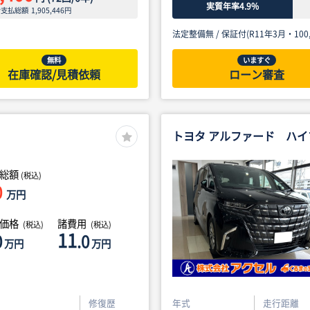
実質年率4.9%
ン支払総額
1,905,446
円
法定整備無 /
保証付(R11年3月・100,
無料
いますぐ
在庫確認/見積依頼
ローン審査
トヨタ アルファード ハイ
総額
(税込)
0
万円
体価格
諸費用
(税込)
(税込)
11
0
.0
万円
万円
修復歴
年式
走行距離