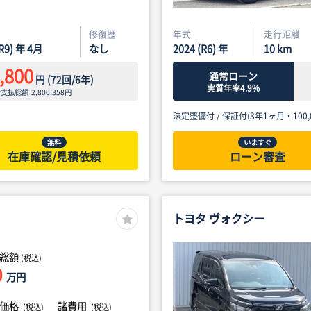
修復歴
年式
走行距離
(R9) 年 4月
なし
2024 (R6) 年
10
km
,800
通常ローン
円
(
72
回/
6
年)
実質年率4.9%
ン支払総額
2,800,358
円
法定整備付 /
保証付(3年1ヶ月・100,0
無料
いますぐ
在庫確認/見積依頼
ローン審査
トヨタ ヴォクシー
総額
(税込)
0
万円
体価格
諸費用
(税込)
(税込)