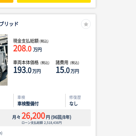
ブリッド
現金支払総額
(税込)
208
.0
万円
車両本体価格
諸費用
(税込)
(税込)
193
15
.0
.0
万円
万円
車検
修復歴
車検整備付
なし
26,200
月々
円
(
96
回/
8
年)
ローン支払総額
2,518,436
円
)