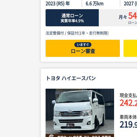
2023 (R5) 年
6.6
万km
2027 
54
通常ローン
月々
実質年率4.9%
ロー
法定整備付 /
保証付(1年・走行無制限)
いますぐ
ローン審査
トヨタ ハイエースバン
現金支払
242
.
車両本
219
.