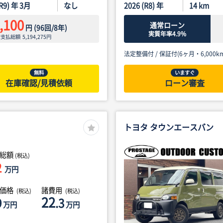
(R9) 年 3月
なし
2026 (R8) 年
14
km
,100
通常ローン
円
(
96
回/
8
年)
実質年率4.9%
ン支払総額
5,194,275
円
法定整備付 /
保証付(6ヶ月・6,000km
無料
いますぐ
在庫確認/見積依頼
ローン審査
トヨタ タウンエースバン
総額
(税込)
2
万円
体価格
諸費用
(税込)
(税込)
22
9
.3
万円
万円