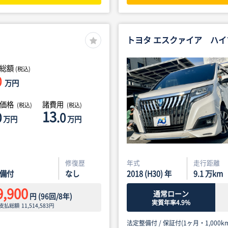
トヨタ エスクァイア ハイ
総額
(税込)
0
万円
体価格
諸費用
(税込)
(税込)
13
0
.0
万円
万円
修復歴
年式
走行距離
備付
なし
2018 (H30) 年
9.1
万km
9,900
通常ローン
円
(
96
回/
8
年)
実質年率4.9%
支払総額
11,514,583
円
法定整備付 /
保証付(1ヶ月・1,000km