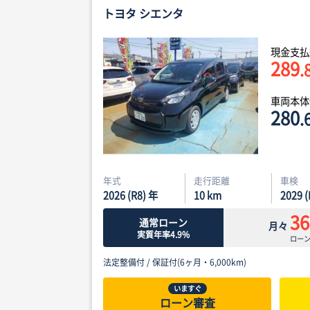
トヨタ シエンタ
現金支払
289
.
車両本
280
.
年式
走行距離
車検
2026 (R8) 年
10
km
2029 
36
通常ローン
月々
実質年率4.9%
ロー
法定整備付 /
保証付(6ヶ月・6,000km)
いますぐ
ローン審査