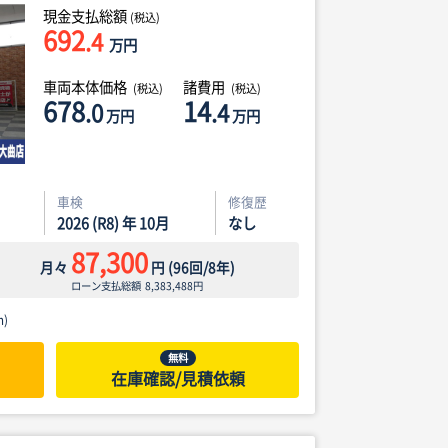
現金支払総額
(税込)
692
.4
万円
車両本体価格
諸費用
(税込)
(税込)
678
14
.0
.4
万円
万円
車検
修復歴
2026 (R8) 年 10月
なし
87,300
月々
円
(
96
回/
8
年)
ローン支払総額
8,383,488
円
)
無料
在庫確認/見積依頼