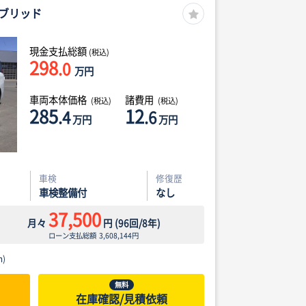
ブリッド
現金支払総額
(税込)
298
.0
万円
車両本体価格
諸費用
(税込)
(税込)
285
12
.4
.6
万円
万円
車検
修復歴
車検整備付
なし
37,500
月々
円
(
96
回/
8
年)
ローン支払総額
3,608,144
円
)
無料
在庫確認/見積依頼