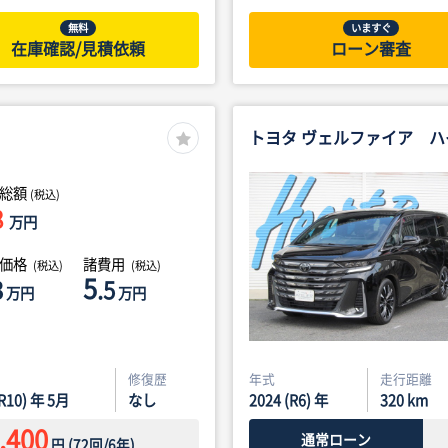
無料
いますぐ
在庫確認/見積依頼
ローン審査
トヨタ ヴェルファイア 
総額
(税込)
8
万円
体価格
諸費用
(税込)
(税込)
5
3
.5
万円
万円
修復歴
年式
走行距離
(R10) 年 5月
なし
2024 (R6) 年
320
km
,400
通常ローン
円
(
72
回/
6
年)