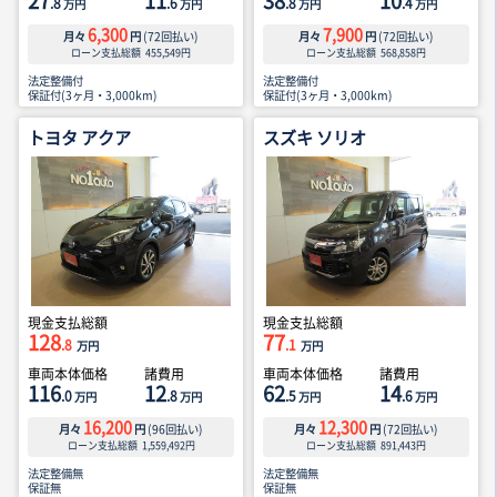
27
11
38
10
.8
.6
.8
.4
万円
万円
万円
万円
6,300
7,900
月々
円
(
72
回払い)
月々
円
(
72
回払い)
ローン支払総額
455,549
円
ローン支払総額
568,858
円
法定整備付
法定整備付
保証付(3ヶ月・3,000km)
保証付(3ヶ月・3,000km)
トヨタ アクア
スズキ ソリオ
現金支払総額
現金支払総額
128
77
.8
.1
万円
万円
車両本体価格
諸費用
車両本体価格
諸費用
116
12
62
14
.0
.8
.5
.6
万円
万円
万円
万円
16,200
12,300
月々
円
(
96
回払い)
月々
円
(
72
回払い)
ローン支払総額
1,559,492
円
ローン支払総額
891,443
円
法定整備無
法定整備無
保証無
保証無