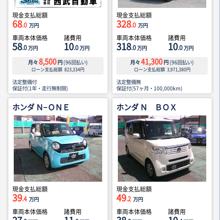
現金支払総額
現金支払総額
68
328
.0
.0
万円
万円
車両本体価格
諸費用
車両本体価格
諸費用
58
10
318
10
.0
.0
.0
.0
万円
万円
万円
万円
8,500
41,300
月々
円
(
96
回払い)
月々
円
(
96
回払い)
ローン支払総額
823,334
円
ローン支払総額
3,971,380
円
法定整備付
法定整備無
保証付(1年・走行無制限)
保証付(57ヶ月・100,000km)
ホンダ Ｎ−ＯＮＥ
ホンダ Ｎ ＢＯＸ
現金支払総額
現金支払総額
39
49
.4
.2
万円
万円
車両本体価格
諸費用
車両本体価格
諸費用