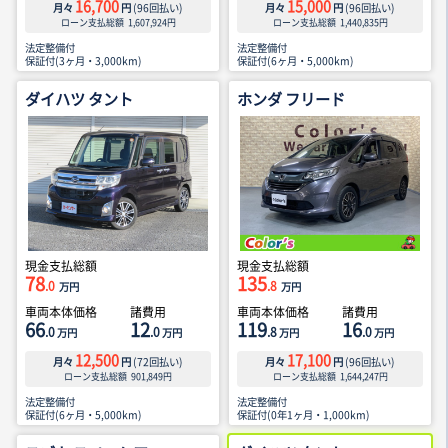
16,700
15,000
月々
円
(
96
回払い)
月々
円
(
96
回払い)
ローン支払総額
1,607,924
円
ローン支払総額
1,440,835
円
法定整備付
法定整備付
保証付(3ヶ月・3,000km)
保証付(6ヶ月・5,000km)
ダイハツ タント
ホンダ フリード
現金支払総額
現金支払総額
78
135
.0
.8
万円
万円
車両本体価格
諸費用
車両本体価格
諸費用
66
12
119
16
.0
.0
.8
.0
万円
万円
万円
万円
12,500
17,100
月々
円
(
72
回払い)
月々
円
(
96
回払い)
ローン支払総額
901,849
円
ローン支払総額
1,644,247
円
法定整備付
法定整備付
保証付(6ヶ月・5,000km)
保証付(0年1ヶ月・1,000km)