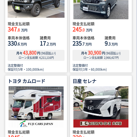
現金支払総額
現金支払総額
347
245
.8
.0
万円
万円
車両本体価格
諸費用
車両本体価格
諸費用
330
17
235
9
.6
.2
.7
.3
万円
万円
万円
万円
43,800
30,900
月々
円
(
96
回払い)
月々
円
(
96
回払い)
ローン支払総額
4,211,116
円
ローン支払総額
2,966,427
円
法定整備付
法定整備付
保証付(5年・100,000km)
保証付(3年・60,000km)
トヨタ カムロード
日産 セレナ
現金支払総額
現金支払総額