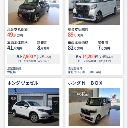
現金支払総額
現金支払総額
49
89
.8
.0
万円
万円
車両本体価格
諸費用
車両本体価格
諸費用
41
8
82
7
.4
.4
.0
.0
万円
万円
万円
万円
7,900
14,200
月々
円
(
72
回払い)
月々
円
(
72
回払い)
ローン支払総額
575,794
円
ローン支払総額
1,029,033
円
法定整備無
法定整備付
保証無
保証付(3ヶ月・3,000km)
ホンダ ヴェゼル
ホンダ Ｎ ＢＯＸ