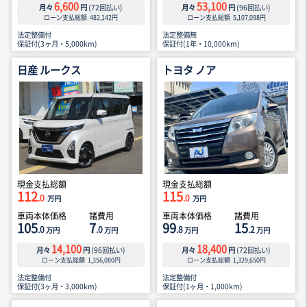
6,600
53,100
月々
円
(
72
回払い)
月々
円
(
96
回払い)
ローン支払総額
482,142
円
ローン支払総額
5,107,098
円
法定整備付
法定整備無
保証付(3ヶ月・5,000km)
保証付(1年・10,000km)
日産 ルークス
トヨタ ノア
現金支払総額
現金支払総額
112
115
.0
.0
万円
万円
車両本体価格
諸費用
車両本体価格
諸費用
105
7
99
15
.0
.0
.8
.2
万円
万円
万円
万円
14,100
18,400
月々
円
(
96
回払い)
月々
円
(
72
回払い)
ローン支払総額
1,356,080
円
ローン支払総額
1,329,650
円
法定整備付
法定整備付
保証付(3ヶ月・3,000km)
保証付(1ヶ月・1,000km)