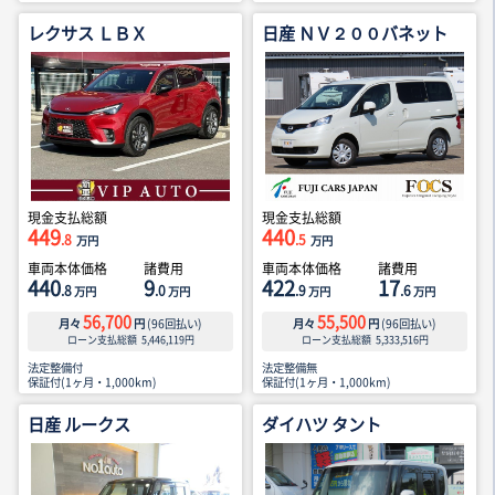
レクサス ＬＢＸ
日産 ＮＶ２００バネット
現金支払総額
現金支払総額
449
440
.8
.5
万円
万円
車両本体価格
諸費用
車両本体価格
諸費用
440
9
422
17
.8
.0
.9
.6
万円
万円
万円
万円
56,700
55,500
月々
円
(
96
回払い)
月々
円
(
96
回払い)
ローン支払総額
5,446,119
円
ローン支払総額
5,333,516
円
法定整備付
法定整備無
保証付(1ヶ月・1,000km)
保証付(1ヶ月・1,000km)
日産 ルークス
ダイハツ タント