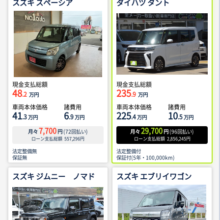
スズキ スペーシア
ダイハツ タント
現金支払総額
現金支払総額
48
235
.2
.9
万円
万円
車両本体価格
諸費用
車両本体価格
諸費用
41
6
225
10
.3
.9
.4
.5
万円
万円
万円
万円
7,700
29,700
月々
円
(
72
回払い)
月々
円
(
96
回払い)
ローン支払総額
557,296
円
ローン支払総額
2,856,245
円
法定整備無
法定整備付
保証無
保証付(5年・100,000km)
スズキ ジムニー ノマド
スズキ エブリイワゴン