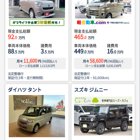
現金支払総額
現金支払総額
92
465
.0
.0
万円
万円
車両本体価格
諸費用
車両本体価格
諸費用
88
3
449
16
.5
.5
.0
.0
万円
万円
万円
万円
11,600
58,600
月々
円
(
96
回払い)
月々
円
(
96
回払い)
ローン支払総額
1,113,923
円
ローン支払総額
5,630,158
円
法定整備付
法定整備付
保証付(3年・走行無制限)
保証付(3年・50,000km)
ダイハツ タント
スズキ ジムニー