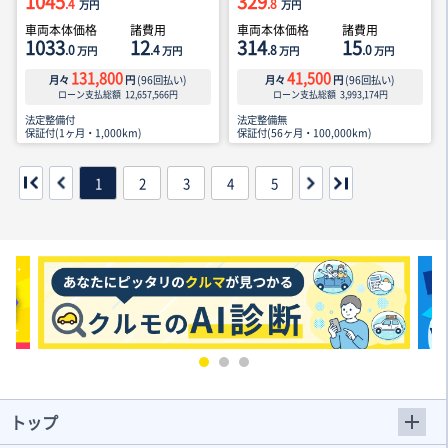
1045
329
.4
.8
万円
万円
車両本体価格
諸費用
車両本体価格
諸費用
1033
12
314
15
.0
.4
.8
.0
万円
万円
万円
万円
131,800
41,500
月々
円
(
96
回払い)
月々
円
(
96
回払い)
ローン支払総額
12,657,566
円
ローン支払総額
3,993,174
円
法定整備付
法定整備無
保証付(1ヶ月・1,000km)
保証付(56ヶ月・100,000km)
1
2
3
4
5
トップ