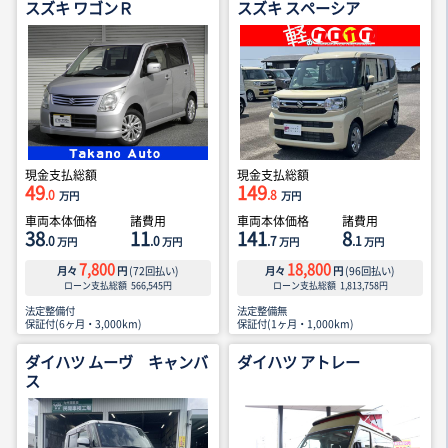
スズキ ワゴンＲ
スズキ スペーシア
現金支払総額
現金支払総額
49
149
.0
.8
万円
万円
車両本体価格
諸費用
車両本体価格
諸費用
38
11
141
8
.0
.0
.7
.1
万円
万円
万円
万円
7,800
18,800
月々
円
(
72
回払い)
月々
円
(
96
回払い)
ローン支払総額
566,545
円
ローン支払総額
1,813,758
円
法定整備付
法定整備無
保証付(6ヶ月・3,000km)
保証付(1ヶ月・1,000km)
ダイハツ ムーヴ キャンバ
ダイハツ アトレー
ス