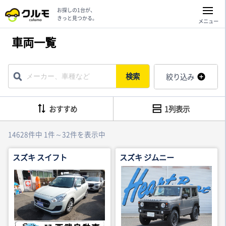
お探しの1台が、
きっと見つかる。
メニュー
車両一覧
検索
絞り込み
おすすめ
1列表示
14628件中 1件～32件を表示中
スズキ スイフト
スズキ ジムニー