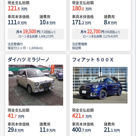
現金支払総額
現金支払総額
121
180
.8
.0
万円
万円
車両本体価格
諸費用
車両本体価格
諸費用
111
10
171
8
.0
.8
.2
.8
万円
万円
万円
万円
19,500
22,700
月々
円
(
72
回払い)
月々
円
(
96
回払い)
ローン支払総額
1,408,272
円
ローン支払総額
2,179,415
円
法定整備付
法定整備無
保証付(1ヶ月・1,000km)
保証無
ダイハツ ミラジーノ
フィアット ５００Ｘ
現金支払総額
現金支払総額
41
421
.7
.8
万円
万円
車両本体価格
諸費用
車両本体価格
諸費用
29
11
400
21
.8
.9
.7
.1
万円
万円
万円
万円