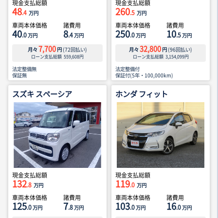
現金支払総額
現金支払総額
48
260
.4
.5
万円
万円
車両本体価格
諸費用
車両本体価格
諸費用
40
8
250
10
.0
.4
.0
.5
万円
万円
万円
万円
7,700
32,800
月々
円
(
72
回払い)
月々
円
(
96
回払い)
ローン支払総額
559,608
円
ローン支払総額
3,154,099
円
法定整備無
法定整備付
保証無
保証付(5年・100,000km)
スズキ スペーシア
ホンダ フィット
現金支払総額
現金支払総額
132
119
.8
.0
万円
万円
車両本体価格
諸費用
車両本体価格
諸費用
125
7
103
16
.0
.8
.0
.0
万円
万円
万円
万円