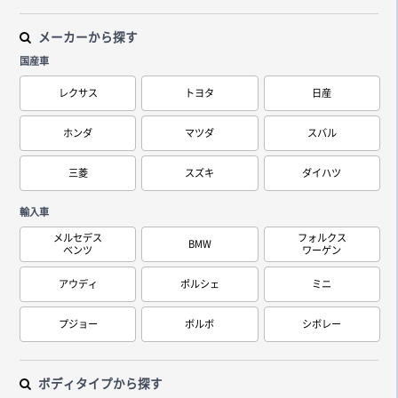
メーカーから探す
国産車
レクサス
トヨタ
日産
ホンダ
マツダ
スバル
三菱
スズキ
ダイハツ
輸入車
メルセデス
フォルクス
BMW
ベンツ
ワーゲン
アウディ
ポルシェ
ミニ
プジョー
ボルボ
シボレー
ボディタイプから探す