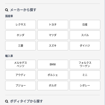
メーカーから探す
国産車
レクサス
トヨタ
日産
ホンダ
マツダ
スバル
三菱
スズキ
ダイハツ
輸入車
メルセデス
フォルクス
BMW
ベンツ
ワーゲン
アウディ
ポルシェ
ミニ
プジョー
ボルボ
シボレー
ボディタイプから探す