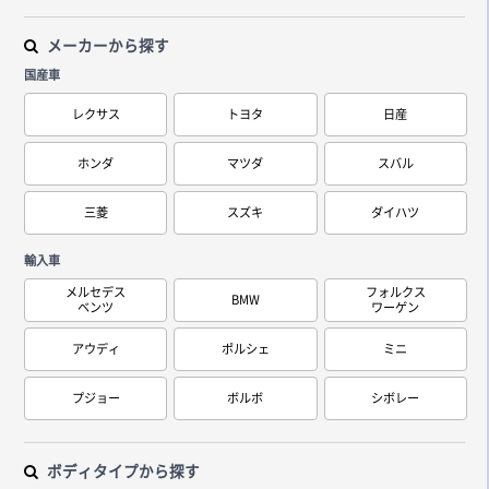
メーカーから探す
国産車
レクサス
トヨタ
日産
ホンダ
マツダ
スバル
三菱
スズキ
ダイハツ
輸入車
メルセデス
フォルクス
BMW
ベンツ
ワーゲン
アウディ
ポルシェ
ミニ
プジョー
ボルボ
シボレー
ボディタイプから探す