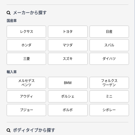
メーカーから探す
国産車
レクサス
トヨタ
日産
ホンダ
マツダ
スバル
三菱
スズキ
ダイハツ
輸入車
メルセデス
フォルクス
BMW
ベンツ
ワーゲン
アウディ
ポルシェ
ミニ
プジョー
ボルボ
シボレー
ボディタイプから探す