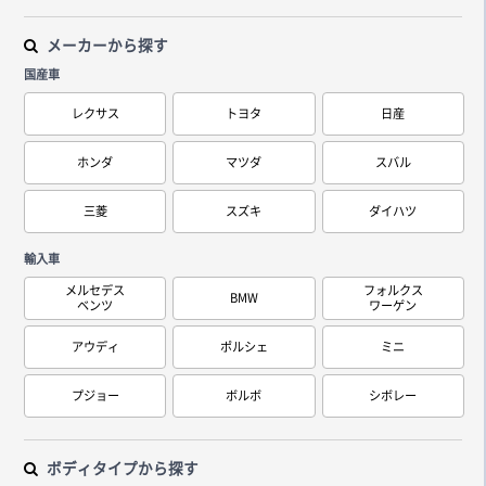
メーカーから探す
国産車
レクサス
トヨタ
日産
ホンダ
マツダ
スバル
三菱
スズキ
ダイハツ
輸入車
メルセデス
フォルクス
BMW
ベンツ
ワーゲン
アウディ
ポルシェ
ミニ
プジョー
ボルボ
シボレー
ボディタイプから探す