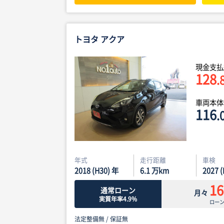
トヨタ アクア
現金支払
128
.
車両本
116
.
年式
走行距離
車検
2018 (H30) 年
6.1
万km
2027 
16
通常ローン
月々
実質年率4.9%
ロー
法定整備無 /
保証無