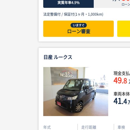
実質年率4.9%
ロー
法定整備付 /
保証付(1ヶ月・1,000km)
いますぐ
ローン審査
日産 ルークス
現金支払
49
.8
車両本
41
.4
年式
走行距離
車検