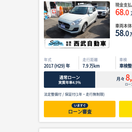
現金支払
68
.0
車両本
58
.0
年式
走行距離
車検
2017 (H29) 年
7.9
万km
車検整
8
通常ローン
月々
実質年率4.9%
ロー
法定整備付 /
保証付(1年・走行無制限)
いますぐ
ローン審査