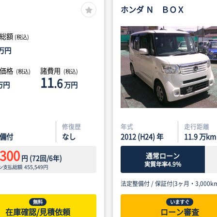
ホンダ Ｎ ＢＯＸ
総額
(税込)
万円
体価格
諸費用
(税込)
(税込)
11
.6
万円
万円
修復歴
年式
走行距離
備付
なし
2012 (H24) 年
11.9
万km
,300
通常ローン
円
(
72
回/
6
年)
実質年率4.9%
ン支払総額
455,549
円
法定整備付 /
保証付(3ヶ月・3,000km
無料
いますぐ
在庫確認/見積依頼
ローン審査