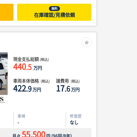
無料
在庫確認/見積依頼
現金支払総額
(税込)
440
.5
万円
車両本体価格
諸費用
(税込)
(税込)
422
17
.9
.6
万円
万円
車検
修復歴
-
なし
55,500
月々
円
(
96
回/
8
年)