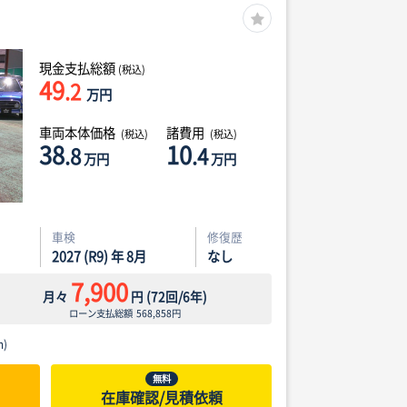
現金支払総額
(税込)
49
.2
万円
車両本体価格
諸費用
(税込)
(税込)
38
10
.8
.4
万円
万円
車検
修復歴
2027 (R9) 年 8月
なし
7,900
月々
円
(
72
回/
6
年)
ローン支払総額
568,858
円
)
無料
在庫確認/見積依頼