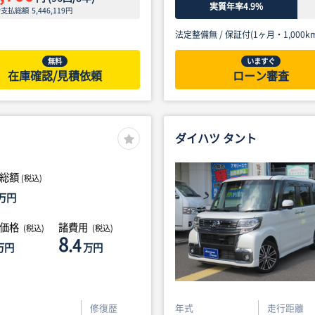
実質年率4.9%
ン支払総額
5,446,119
円
法定整備無 /
保証付(1ヶ月・1,000km
無料
いますぐ
在庫確認/見積依頼
ローン審査
ダイハツ タント
総額
(税込)
万円
体価格
諸費用
(税込)
(税込)
8
.4
万円
万円
修復歴
年式
走行距離