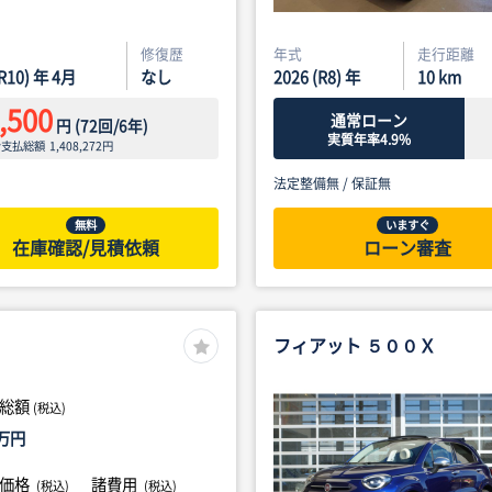
修復歴
年式
走行距離
(R10) 年 4月
なし
2026 (R8) 年
10
km
,500
通常ローン
円
(
72
回/
6
年)
実質年率4.9%
ン支払総額
1,408,272
円
法定整備無 /
保証無
無料
いますぐ
在庫確認/見積依頼
ローン審査
フィアット ５００Ｘ
総額
(税込)
万円
体価格
諸費用
(税込)
(税込)