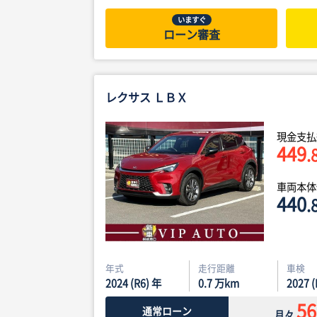
いますぐ
ローン審査
レクサス ＬＢＸ
現金支払
449
.
車両本
440
.
年式
走行距離
車検
2024 (R6) 年
0.7
万km
2027 
56
通常ローン
月々