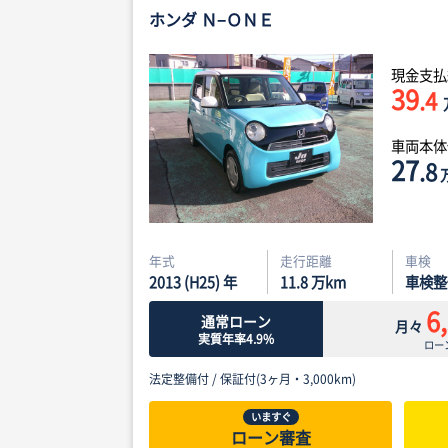
ホンダ Ｎ−ＯＮＥ
現金支払
39
.4
車両本
27
.8
年式
走行距離
車検
2013 (H25) 年
11.8
万km
車検整
6
通常ローン
月々
実質年率4.9%
ロー
法定整備付 /
保証付(3ヶ月・3,000km)
いますぐ
ローン審査