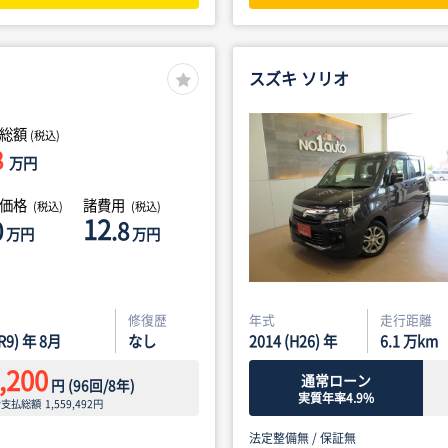
スズキ ソリオ
総額
(税込)
8
万円
体価格
諸費用
(税込)
(税込)
12
0
.8
万円
万円
修復歴
年式
走行距離
(R9) 年 8月
なし
2014 (H26) 年
6.1
万km
,200
通常ローン
円
(
96
回/
8
年)
実質年率4.9%
ン支払総額
1,559,492
円
法定整備無 /
保証無