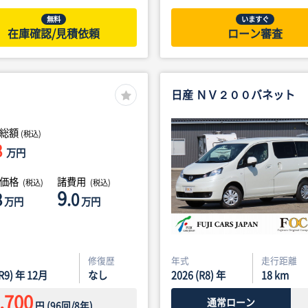
無料
いますぐ
在庫確認/見積依頼
ローン審査
日産 ＮＶ２００バネット
総額
(税込)
8
万円
体価格
諸費用
(税込)
(税込)
9
8
.0
万円
万円
修復歴
年式
走行距離
(R9) 年 12月
なし
2026 (R8) 年
18
km
,700
通常ローン
円
(
96
回/
8
年)