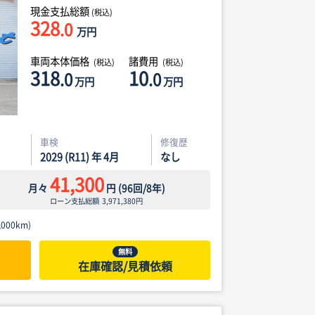
現金支払総額
(税込)
328
.0
万円
車両本体価格
諸費用
(税込)
(税込)
318
10
.0
.0
万円
万円
車検
修復歴
2029 (R11) 年 4月
なし
41,300
月々
円
(
96
回/
8
年)
ローン支払総額
3,971,380
円
000km)
無料
在庫確認/見積依頼