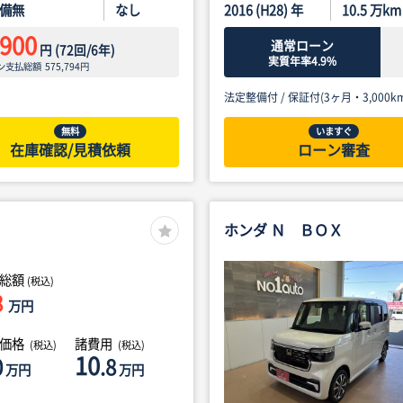
備無
なし
2016 (H28) 年
10.5
万km
,900
通常ローン
円
(
72
回/
6
年)
実質年率4.9%
ン支払総額
575,794
円
法定整備付 /
保証付(3ヶ月・3,000km
無料
いますぐ
在庫確認/見積依頼
ローン審査
ホンダ Ｎ ＢＯＸ
総額
(税込)
8
万円
体価格
諸費用
(税込)
(税込)
10
0
.8
万円
万円