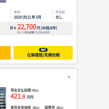
車検
修復歴
2029 (R11) 年 5月
なし
22,700
月々
円
(
96
回/
8
年)
ローン支払総額
2,179,415
円
無料
在庫確認/見積依頼
現金支払総額
(税込)
421
.8
万円
車両本体価格
諸費用
(税込)
(税込)