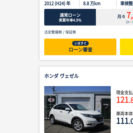
2012 (H24) 年
8.8
万km
車検整
7
通常ローン
月々
実質年率4.9%
ロー
法定整備無 /
保証無
いますぐ
ローン審査
ホンダ ヴェゼル
現金支払
121
.
車両本
111
.