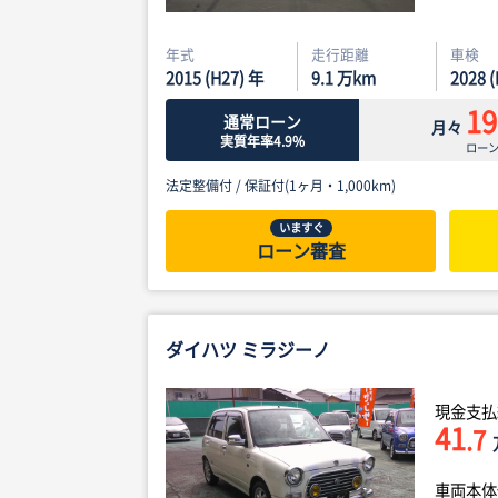
年式
走行距離
車検
2015 (H27) 年
9.1
万km
2028 
19
通常ローン
月々
実質年率4.9%
ロー
法定整備付 /
保証付(1ヶ月・1,000km)
いますぐ
ローン審査
ダイハツ ミラジーノ
現金支払
41
.7
車両本