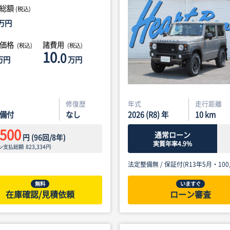
総額
(税込)
万円
体価格
諸費用
(税込)
(税込)
10
.0
万円
万円
修復歴
年式
走行距離
備付
なし
2026 (R8) 年
10
km
,500
通常ローン
円
(
96
回/
8
年)
実質年率4.9%
ン支払総額
823,334
円
法定整備無 /
保証付(R13年5月・100,
無料
いますぐ
在庫確認/見積依頼
ローン審査