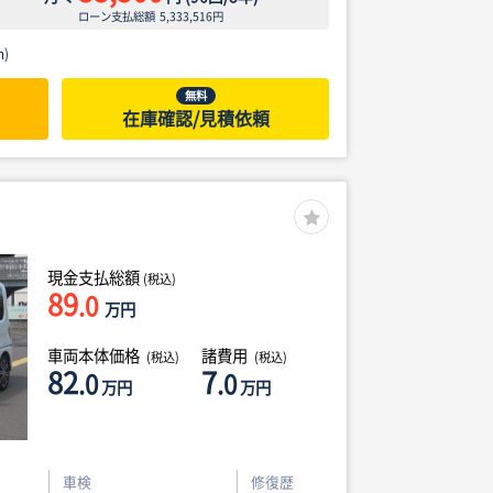
ローン支払総額
5,333,516
円
)
無料
在庫確認/見積依頼
現金支払総額
(税込)
89
.0
万円
車両本体価格
諸費用
(税込)
(税込)
82
7
.0
.0
万円
万円
車検
修復歴