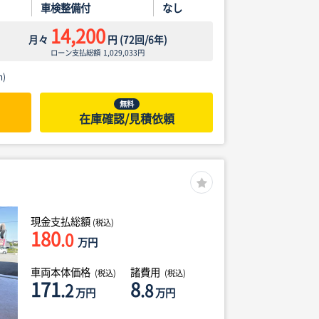
車検整備付
なし
14,200
月々
円
(
72
回/
6
年)
ローン支払総額
1,029,033
円
)
無料
在庫確認/見積依頼
現金支払総額
(税込)
180
.0
万円
車両本体価格
諸費用
(税込)
(税込)
171
8
.2
.8
万円
万円