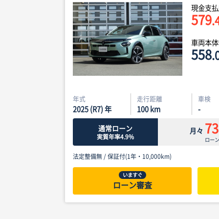
現金支払
579
.
車両本
558
.
年式
走行距離
車検
2025 (R7) 年
100
km
-
73
通常ローン
月々
実質年率4.9%
ロー
法定整備無 /
保証付(1年・10,000km)
いますぐ
ローン審査