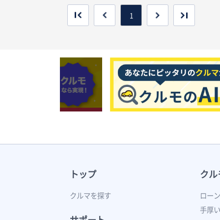
1
トップ
クル
クルマを探す
ロー
手厚
サポート