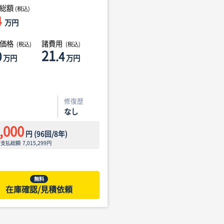
総額
(税込)
4
万円
体価格
諸費用
(税込)
(税込)
21
0
.4
万円
万円
修復歴
なし
,000
円
(
96
回/
8
年)
ン支払総額
7,015,299
円
無料
在庫確認/見積依頼