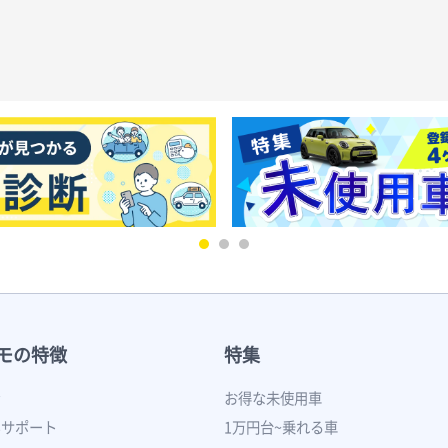
モの特徴
特集
ン
お得な未使用車
いサポート
1万円台~乗れる車