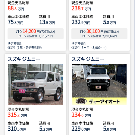
現金支払総額
現金支払総額
88
238
.8
.7
万円
万円
車両本体価格
諸費用
車両本体価格
諸費用
75
13
232
5
.3
.5
.9
.8
万円
万円
万円
万円
14,200
30,100
月々
円
(
72
回払い)
月々
円
(
96
回払い)
ローン支払総額
1,026,720
円
ローン支払総額
2,890,147
円
法定整備付
法定整備付
保証付(1年・走行無制限)
保証付(6ヶ月・5,000km)
スズキ ジムニー
スズキ ジムニー
現金支払総額
現金支払総額
315
234
.8
.0
万円
万円
車両本体価格
諸費用
車両本体価格
諸費用
310
5
229
5
.5
.3
.0
.0
万円
万円
万円
万円