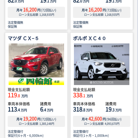
82
19
82
19
.0
.1
.0
.1
万円
万円
万円
万円
16,200
16,200
月々
円
(
72
回払い)
月々
円
(
72
回払い)
ローン支払総額
1,168,935
円
ローン支払総額
1,168,935
円
法定整備無
法定整備無
保証無
保証無
マツダ ＣＸ−５
ボルボ ＸＣ４０
現金支払総額
現金支払総額
119
338
.8
.1
万円
万円
車両本体価格
諸費用
車両本体価格
諸費用
113
6
318
19
.4
.4
.8
.3
万円
万円
万円
万円
19,200
42,600
月々
円
(
72
回払い)
月々
円
(
96
回払い)
ローン支払総額
1,385,148
円
ローン支払総額
4,093,670
円
法定整備付
法定整備付
保証付(6ヶ月・6,000km)
保証付(1ヶ月・1,000km)