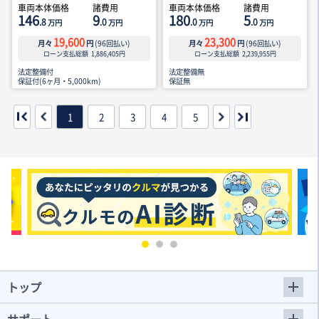
車両本体価格
諸費用
車両本体価格
諸費用
146
9
180
5
.8
.0
.0
.0
万円
万円
万円
万円
19,600
23,300
月々
円
(
96
回払い)
月々
円
(
96
回払い)
ローン支払総額
1,886,405
円
ローン支払総額
2,239,955
円
法定整備付
法定整備無
保証付(6ヶ月・5,000km)
保証無
1
2
3
4
5
トップ
サポート