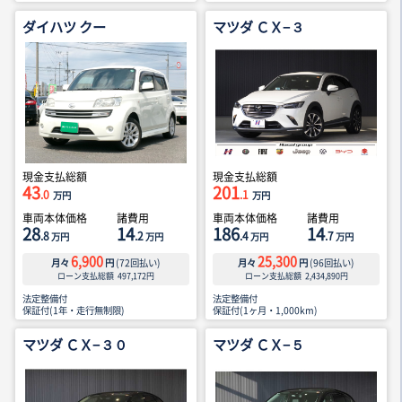
ダイハツ クー
マツダ ＣＸ−３
現金支払総額
現金支払総額
43
201
.0
.1
万円
万円
車両本体価格
諸費用
車両本体価格
諸費用
28
14
186
14
.8
.2
.4
.7
万円
万円
万円
万円
6,900
25,300
月々
円
(
72
回払い)
月々
円
(
96
回払い)
ローン支払総額
497,172
円
ローン支払総額
2,434,890
円
法定整備付
法定整備付
保証付(1年・走行無制限)
保証付(1ヶ月・1,000km)
マツダ ＣＸ−３０
マツダ ＣＸ−５