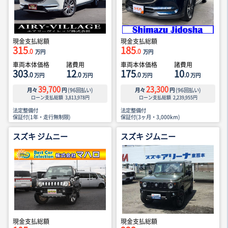
現金支払総額
現金支払総額
315
185
.0
.0
万円
万円
車両本体価格
諸費用
車両本体価格
諸費用
303
12
175
10
.0
.0
.0
.0
万円
万円
万円
万円
39,700
23,300
月々
円
(
96
回払い)
月々
円
(
96
回払い)
ローン支払総額
3,813,978
円
ローン支払総額
2,239,955
円
法定整備付
法定整備付
保証付(1年・走行無制限)
保証付(3ヶ月・3,000km)
スズキ ジムニー
スズキ ジムニー
現金支払総額
現金支払総額