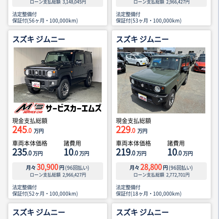
ローン支払総額
3,148,045
円
ローン支払総額
2,966,427
円
法定整備付
法定整備付
保証付(56ヶ月・100,000km)
保証付(53ヶ月・100,000km)
スズキ ジムニー
スズキ ジムニー
現金支払総額
現金支払総額
245
229
.0
.0
万円
万円
車両本体価格
諸費用
車両本体価格
諸費用
235
10
219
10
.0
.0
.0
.0
万円
万円
万円
万円
30,900
28,800
月々
円
(
96
回払い)
月々
円
(
96
回払い)
ローン支払総額
2,966,427
円
ローン支払総額
2,772,701
円
法定整備付
法定整備付
保証付(52ヶ月・100,000km)
保証付(18ヶ月・100,000km)
スズキ ジムニー
スズキ ジムニー