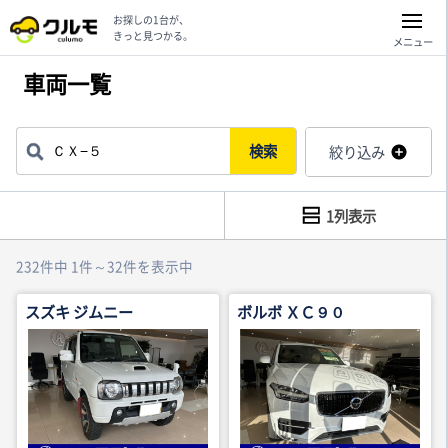
お探しの1台が、
きっと見つかる。
メニュー
車両一覧
検索
絞り込み
1列表示
232件中 1件～32件を表示中
スズキ ジムニー
ボルボ ＸＣ９０