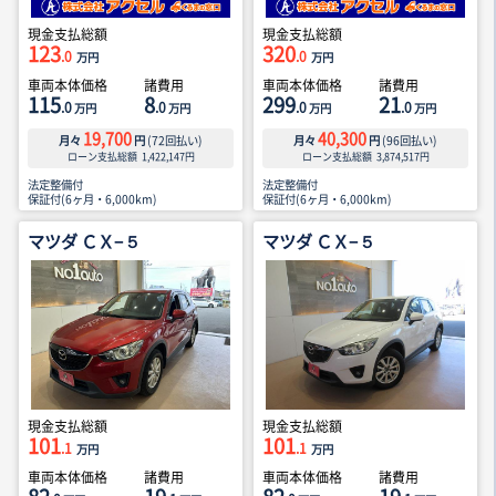
現金支払総額
現金支払総額
123
320
.0
.0
万円
万円
車両本体価格
諸費用
車両本体価格
諸費用
115
8
299
21
.0
.0
.0
.0
万円
万円
万円
万円
19,700
40,300
月々
円
(
72
回払い)
月々
円
(
96
回払い)
ローン支払総額
1,422,147
円
ローン支払総額
3,874,517
円
法定整備付
法定整備付
保証付(6ヶ月・6,000km)
保証付(6ヶ月・6,000km)
マツダ ＣＸ−５
マツダ ＣＸ−５
現金支払総額
現金支払総額
101
101
.1
.1
万円
万円
車両本体価格
諸費用
車両本体価格
諸費用