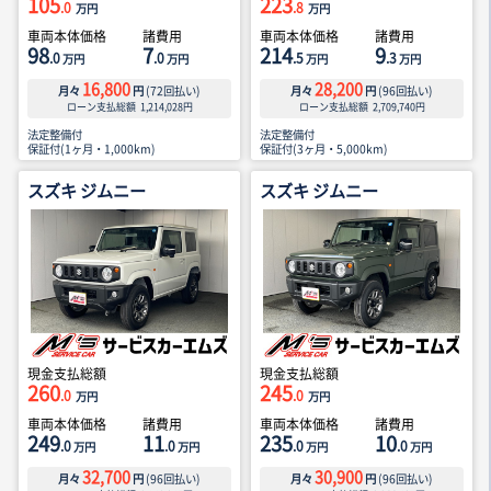
105
223
.0
.8
万円
万円
車両本体価格
諸費用
車両本体価格
諸費用
98
7
214
9
.0
.0
.5
.3
万円
万円
万円
万円
16,800
28,200
月々
円
(
72
回払い)
月々
円
(
96
回払い)
ローン支払総額
1,214,028
円
ローン支払総額
2,709,740
円
法定整備付
法定整備付
保証付(1ヶ月・1,000km)
保証付(3ヶ月・5,000km)
スズキ ジムニー
スズキ ジムニー
現金支払総額
現金支払総額
260
245
.0
.0
万円
万円
車両本体価格
諸費用
車両本体価格
諸費用
249
11
235
10
.0
.0
.0
.0
万円
万円
万円
万円
32,700
30,900
月々
円
(
96
回払い)
月々
円
(
96
回払い)