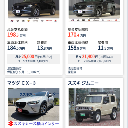
現金支払総額
現金支払総額
198
170
.3
.4
万円
万円
車両本体価格
諸費用
車両本体価格
諸費用
184
13
158
11
.5
.8
.9
.5
万円
万円
万円
万円
25,000
21,400
月々
円
(
96
回払い)
月々
円
(
96
回払い)
ローン支払総額
2,400,989
円
ローン支払総額
2,063,180
円
法定整備付
法定整備付
保証付(1ヶ月・1,000km)
保証無
マツダ ＣＸ−３
スズキ ジムニー