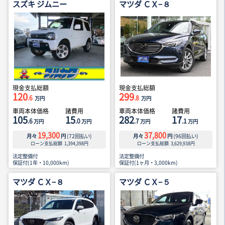
スズキ ジムニー
マツダ ＣＸ−８
現金支払総額
現金支払総額
120
299
.6
.8
万円
万円
車両本体価格
諸費用
車両本体価格
諸費用
105
15
282
17
.6
.0
.7
.1
万円
万円
万円
万円
19,300
37,800
月々
円
(
72
回払い)
月々
円
(
96
回払い)
ローン支払総額
1,394,398
円
ローン支払総額
3,629,938
円
法定整備付
法定整備付
保証付(1年・10,000km)
保証付(1ヶ月・3,000km)
マツダ ＣＸ−８
マツダ ＣＸ−５