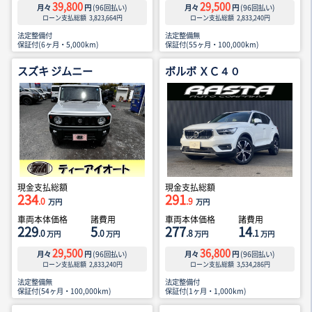
39,800
29,500
月々
円
(
96
回払い)
月々
円
(
96
回払い)
ローン支払総額
3,823,664
円
ローン支払総額
2,833,240
円
法定整備付
法定整備無
保証付(6ヶ月・5,000km)
保証付(55ヶ月・100,000km)
スズキ ジムニー
ボルボ ＸＣ４０
現金支払総額
現金支払総額
234
291
.0
.9
万円
万円
車両本体価格
諸費用
車両本体価格
諸費用
229
5
277
14
.0
.0
.8
.1
万円
万円
万円
万円
29,500
36,800
月々
円
(
96
回払い)
月々
円
(
96
回払い)
ローン支払総額
2,833,240
円
ローン支払総額
3,534,286
円
法定整備無
法定整備付
保証付(54ヶ月・100,000km)
保証付(1ヶ月・1,000km)