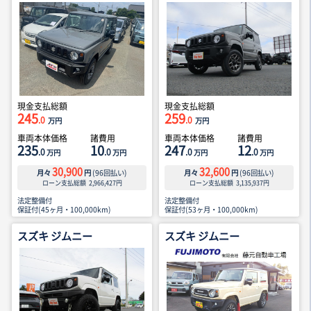
現金支払総額
現金支払総額
245
259
.0
.0
万円
万円
車両本体価格
諸費用
車両本体価格
諸費用
235
10
247
12
.0
.0
.0
.0
万円
万円
万円
万円
30,900
32,600
月々
円
(
96
回払い)
月々
円
(
96
回払い)
ローン支払総額
2,966,427
円
ローン支払総額
3,135,937
円
法定整備付
法定整備付
保証付(45ヶ月・100,000km)
保証付(53ヶ月・100,000km)
スズキ ジムニー
スズキ ジムニー