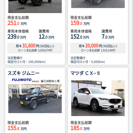
現金支払総額
現金支払総額
251
159
.0
.0
万円
万円
車両本体価格
諸費用
車両本体価格
諸費用
239
12
152
7
.0
.0
.0
.0
万円
万円
万円
万円
31,600
20,000
月々
円
(
96
回払い)
月々
円
(
96
回払い)
ローン支払総額
3,039,074
円
ローン支払総額
1,925,149
円
法定整備付
法定整備付
保証付(3ヶ月・100,000km)
保証付(6ヶ月・5,000km)
スズキ ジムニー
マツダ ＣＸ−５
現金支払総額
現金支払総額
155
185
.8
.0
万円
万円