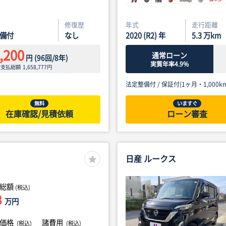
修復歴
年式
走行距離
備付
なし
2020 (R2) 年
5.3
万km
,200
通常ローン
円
(
96
回/
8
年)
実質年率4.9%
ン支払総額
1,658,777
円
法定整備付 /
保証付(1ヶ月・1,000km
無料
いますぐ
在庫確認/見積依頼
ローン審査
日産 ルークス
総額
(税込)
8
万円
体価格
諸費用
(税込)
(税込)