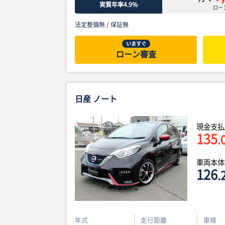
実質年率4.9%
ロー
法定整備無 /
保証無
いますぐ
ローン審査
日産 ノート
現金支払
135
.
車両本
126
.
年式
走行距離
車検