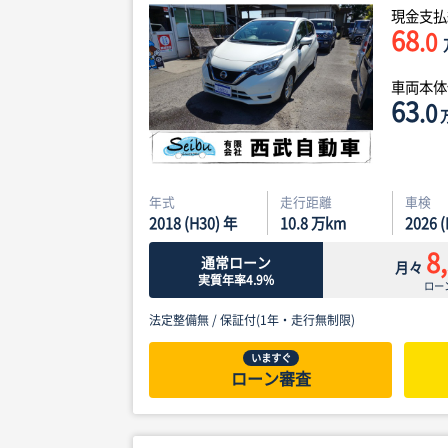
現金支払
68
.0
車両本
63
.0
年式
走行距離
車検
2018 (H30) 年
10.8
万km
2026 
8
通常ローン
月々
実質年率4.9%
ロー
法定整備無 /
保証付(1年・走行無制限)
いますぐ
ローン審査