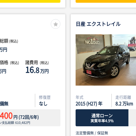
日産 エクストレイル
総額
(税込)
万円
体価格
諸費用
(税込)
(税込)
16
.8
万円
万円
修復歴
年式
走行距離
備無
なし
2015 (H27) 年
8.2
万km
,400
通常ローン
円
(
72
回/
6
年)
実質年率4.9%
ン支払総額
610,482
円
法定整備無 /
保証無