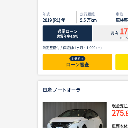
年式
走行距離
車検
2019 (R1) 年
5.5
万km
車検整
17
通常ローン
月々
実質年率4.9%
ロー
法定整備付 /
保証付(1ヶ月・1,000km)
いますぐ
ローン審査
日産 ノートオーラ
現金支払
275
.
車両本