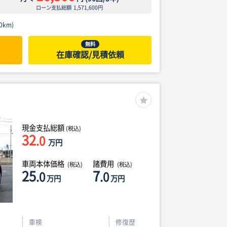
ローン支払総額
1,571,600
円
0km)
無料
在庫確認/見積依頼
現金支払総額
(税込)
32
.0
万円
車両本体価格
諸費用
(税込)
(税込)
25
7
.0
.0
万円
万円
車検
修復歴