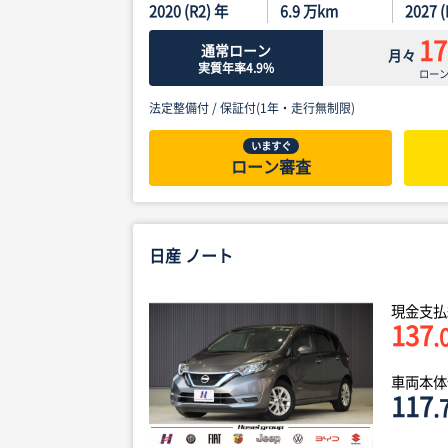
2020 (R2) 年
6.9
万km
2027 
17
通常ローン
月々
実質年率4.9%
ロー
法定整備付 /
保証付(1年・走行無制限)
いますぐ
ローン審査
日産 ノート
現金支払
137
.
車両本
117
.