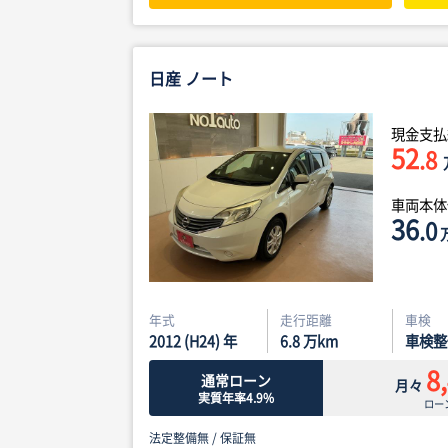
日産 ノート
現金支払
52
.8
車両本
36
.0
年式
走行距離
車検
2012 (H24) 年
6.8
万km
車検整
8
通常ローン
月々
実質年率4.9%
ロー
法定整備無 /
保証無