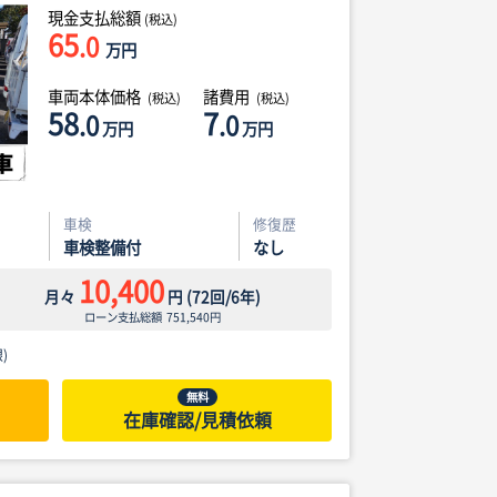
現金支払総額
(税込)
65
.0
万円
車両本体価格
諸費用
(税込)
(税込)
58
7
.0
.0
万円
万円
車検
修復歴
車検整備付
なし
10,400
月々
円
(
72
回/
6
年)
ローン支払総額
751,540
円
)
無料
在庫確認/見積依頼