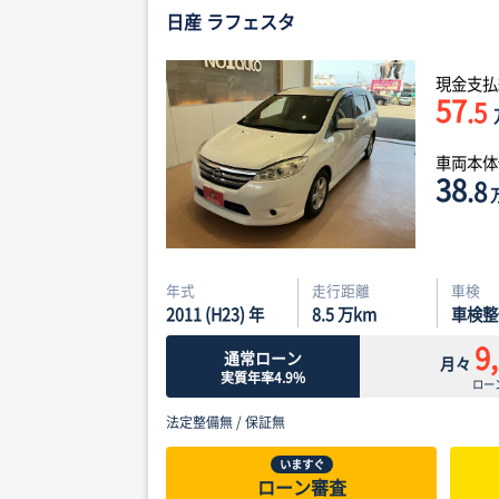
日産 ラフェスタ
現金支払
57
.5
車両本
38
.8
年式
走行距離
車検
2011 (H23) 年
8.5
万km
車検整
9
通常ローン
月々
実質年率4.9%
ロー
法定整備無 /
保証無
いますぐ
ローン審査