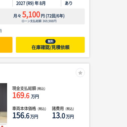
2027 (R9) 年 8月
あり
5,100
月々
円
(
72
回/
6
年)
ローン支払総額
369,988
円
)
無料
在庫確認/見積依頼
現金支払総額
(税込)
169
.6
万円
車両本体価格
諸費用
(税込)
(税込)
156
13
.6
.0
万円
万円