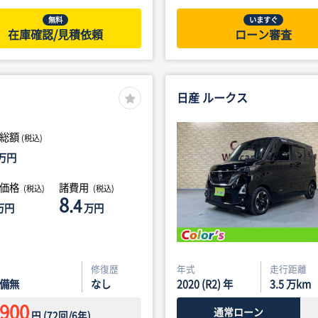
無料
いますぐ
在庫確認/見積依頼
ローン審査
日産 ルークス
総額
(税込)
万円
体価格
諸費用
(税込)
(税込)
8
.4
万円
万円
修復歴
年式
走行距離
備無
なし
2020 (R2) 年
3.5
万km
,900
通常ローン
円
(
72
回/
6
年)