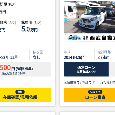
総額
(税込)
万円
体価格
諸費用
(税込)
(税込)
5
.0
万円
万円
修復歴
年式
走行距離
(R8) 年 11月
なし
2014 (H26) 年
8
万km
,500
通常ローン
円
(
96
回/
8
年)
実質年率4.9%
ン支払総額
823,334
円
法定整備付 /
保証付(1年・走行無制限
無料
いますぐ
在庫確認/見積依頼
ローン審査