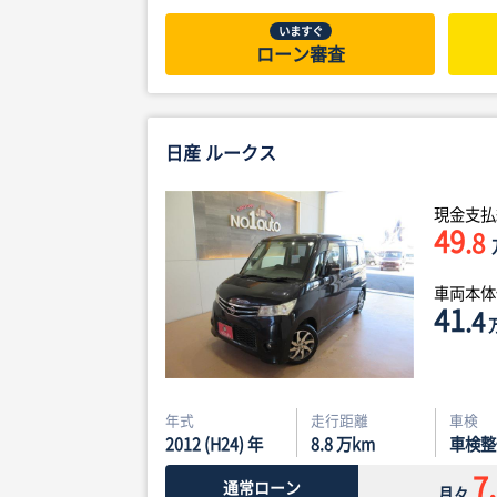
いますぐ
ローン審査
日産 ルークス
現金支払
49
.8
車両本
41
.4
年式
走行距離
車検
2012 (H24) 年
8.8
万km
車検整
7
通常ローン
月々