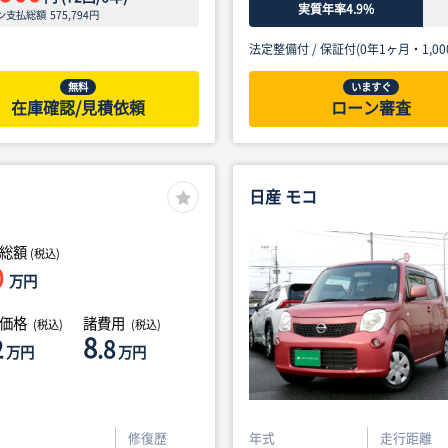
実質年率4.9%
ン支払総額
575,794
円
法定整備付 /
保証付(0年1ヶ月・1,00
無料
いますぐ
在庫確認/見積依頼
ローン審査
日産 モコ
総額
(税込)
0
万円
体価格
諸費用
(税込)
(税込)
8
2
.8
万円
万円
修復歴
年式
走行距離