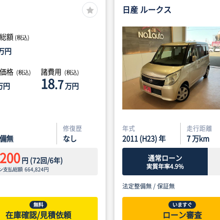
日産 ルークス
総額
(税込)
万円
体価格
諸費用
(税込)
(税込)
18
.7
万円
万円
修復歴
年式
走行距離
備無
なし
2011 (H23) 年
7
万km
,200
通常ローン
円
(
72
回/
6
年)
実質年率4.9%
ン支払総額
664,824
円
法定整備無 /
保証無
無料
いますぐ
在庫確認/見積依頼
ローン審査