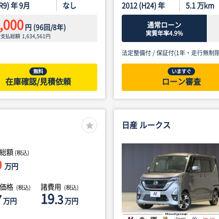
(R9) 年 9月
なし
2012 (H24) 年
5.1
万km
,000
通常ローン
円
(
96
回/
8
年)
実質年率4.9%
ン支払総額
1,634,561
円
法定整備付 /
保証付(1年・走行無制限
無料
いますぐ
在庫確認/見積依頼
ローン審査
日産 ルークス
総額
(税込)
0
万円
体価格
諸費用
(税込)
(税込)
19
7
.3
万円
万円