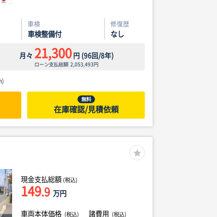
車検
修復歴
車検整備付
なし
21,300
月々
円
(
96
回/
8
年)
ローン支払総額
2,053,493
円
)
無料
在庫確認/見積依頼
現金支払総額
(税込)
149
.9
万円
車両本体価格
諸費用
(税込)
(税込)