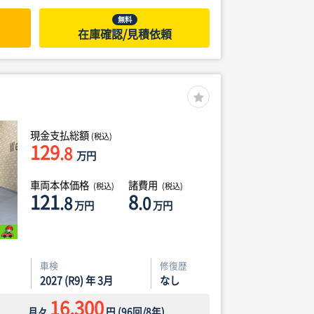
無料
在庫確認/見積依頼
現金支払総額
(税込)
129
.8
万円
車両本体価格
諸費用
(税込)
(税込)
121
8
.8
.0
万円
万円
車検
修復歴
2027 (R9) 年 3月
なし
16,300
月々
円
(
96
回/
8
年)