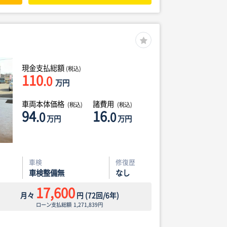
現金支払総額
(税込)
110
.0
万円
車両本体価格
諸費用
(税込)
(税込)
94
16
.0
.0
万円
万円
車検
修復歴
車検整備無
なし
17,600
月々
円
(
72
回/
6
年)
ローン支払総額
1,271,839
円