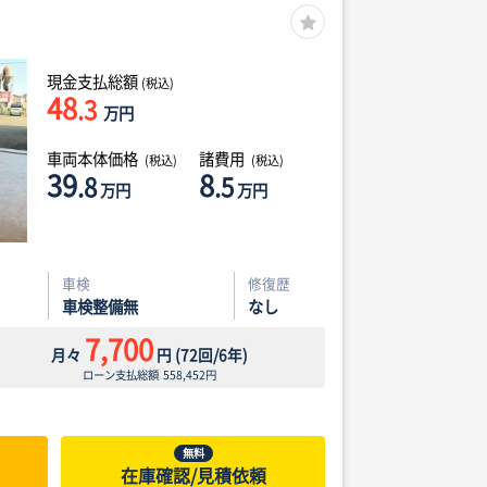
現金支払総額
(税込)
48
.3
万円
車両本体価格
諸費用
(税込)
(税込)
39
8
.8
.5
万円
万円
車検
修復歴
車検整備無
なし
7,700
月々
円
(
72
回/
6
年)
ローン支払総額
558,452
円
無料
在庫確認/見積依頼