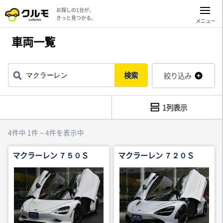
お探しの1台が、
きっと見つかる。
メニュー
車両一覧
検索
絞り込み
1列表示
4件中 1件～4件を表示中
マクラーレン ７５０Ｓ
マクラーレン ７２０Ｓ