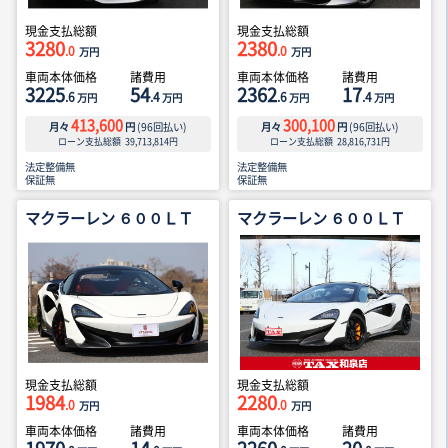
現金支払総額
現金支払総額
3280
2380
.0
.0
万円
万円
車両本体価格
諸費用
車両本体価格
諸費用
3225
54
2362
17
.6
.4
.6
.4
万円
万円
万円
万円
413,600
300,100
月々
円
(
96
回払い)
月々
円
(
96
回払い)
ローン支払総額
39,713,814
円
ローン支払総額
28,816,731
円
法定整備無
法定整備無
保証無
保証無
マクラーレン ６００ＬＴ
マクラーレン ６００ＬＴ
現金支払総額
現金支払総額
1984
2280
.0
.0
万円
万円
車両本体価格
諸費用
車両本体価格
諸費用