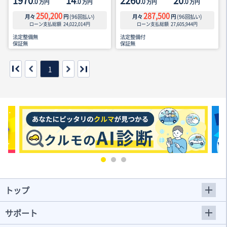
1970
14
2260
20
.0
.0
.0
.0
万円
万円
万円
万円
250,200
287,500
月々
円
(
96
回払い)
月々
円
(
96
回払い)
ローン支払総額
24,022,014
円
ローン支払総額
27,605,944
円
法定整備無
法定整備付
保証無
保証無
1
トップ
サポート