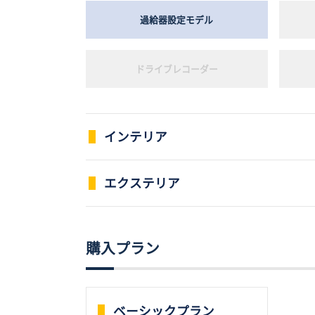
過給器設定モデル
ドライブレコーダー
インテリア
パワーウインドウ
エクステリア
両側電動スライドドア
本革シート
購入プラン
ローダウン
フルフラットシート
ベーシックプラン
エアロパーツ
シートエアコン