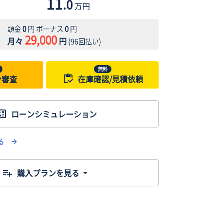
11
.0
万円
頭金
0
円 ボーナス
0
円
29,000
月々
円
(
96
回払い)
無料
ン審査
在庫確認/見積依頼
ローンシミュレーション
る
購入プランを見る