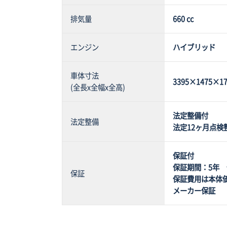
排気量
660 cc
エンジン
ハイブリッド
車体寸法
3395×1475×17
(全長x全幅x全高)
法定整備付
法定整備
法定12ヶ月点検
保証付
保証期間：5年 保
保証
保証費用は本体
メーカー保証