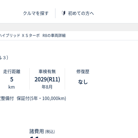
クルマを探す
初めての方へ
ハイブリッド ＸＳターボ R8の車両詳細
ル３）
走行距離
車検有無
修復歴
5
2029(R11)
なし
km
年8月
定整備付
保証付(5年・100,000km)
諸費用
(税込)