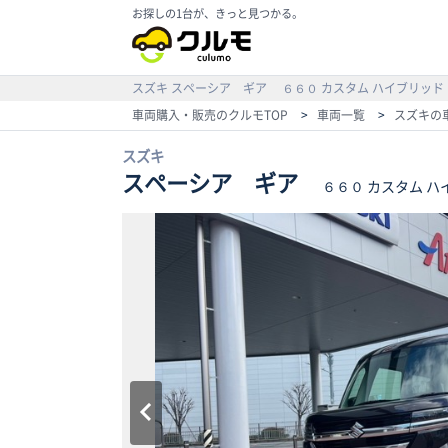
お探しの1台が、きっと見つかる。
スズキ
スペーシア ギア
６６０ カスタム ハイブリッド
車両購入・販売のクルモTOP
>
車両一覧
>
スズキの
スズキ
スペーシア ギア
６６０ カスタム ハ