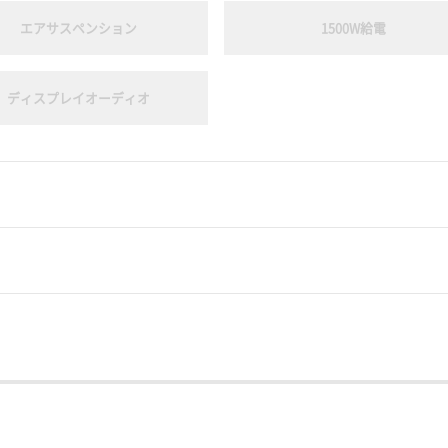
エアサスペンション
1500W給電
ディスプレイオーディオ
キーレスエントリー
スマートキー
サンルーフ
アルミホイール
3列シート
電動シート
リフトアップ
ヘッドライト：LED
後席モニター
シートヒーター
アダプティプヘッドライト
フロントフォグランプ
ウォークスルー
オットマン