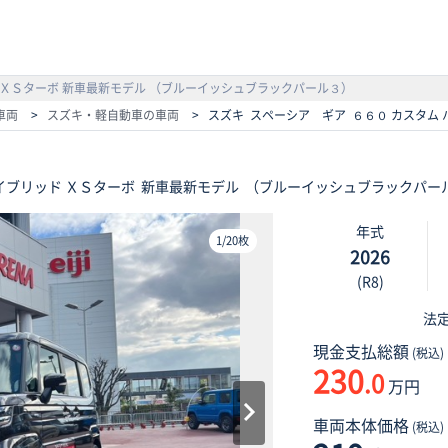
 ＸＳターボ
新車最新モデル （ブルーイッシュブラックパール３）
車両
>
スズキ・軽自動車の車両
>
スズキ スペーシア ギア ６６０ カスタム 
イブリッド ＸＳターボ
新車最新モデル
（ブルーイッシュブラックパー
年式
1
/
20枚
2026
(R8)
法
現金支払総額
(税込)
230
.0
万円
車両本体価格
(税込)