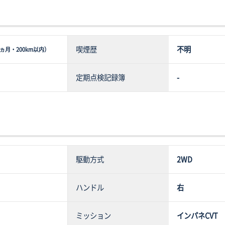
喫煙歴
不明
ヵ月・200km以内）
定期点検記録簿
-
駆動方式
2WD
ハンドル
右
ミッション
インパネCVT