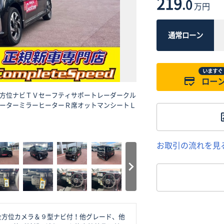
219
.0
万円
通常ローン
いますぐ
ロー
方位ナビＴＶセーフティサポートレーダークル
ーターミラーヒーターＲ席オットマンシートＬ
お取引の流れを見
全方位カメラ＆９型ナビ付！他グレード、他