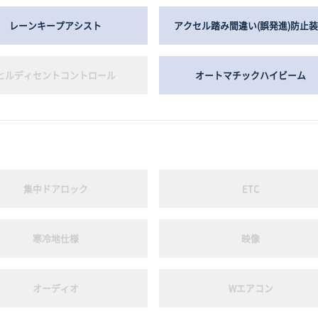
レーンキープアシスト
アクセル踏み間違い(誤発進)防止
ヒルディセントコントロール
オートマチックハイビーム
集中ドアロック
ETC
寒冷地仕様
映像
オーディオ
Wエアコン