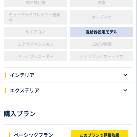
寒冷地仕様
映像
ミュージックプレイヤー接続
オーディオ
可
Wエアコン
過給器設定モデル
エアサスペンション
1500W給電
ドライブレコーダー
ディスプレイオーディオ
インテリア
パワーウインドウ
キーレスエントリー
エクステリア
スマートキー
本革シート
スライドドア
サンルーフ
購入プラン
3列シート
電動シート
アルミホイール
ローダウン
フルフラットシート
後席モニター
リフトアップ
ヘッドライト：LED
ベーシックプラン
このプランで見積依頼
シートヒーター
シートエアコン