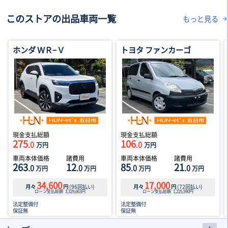
このストアの出品車両一覧
もっと見る
ホンダ ＷＲ−Ｖ
トヨタ ファンカーゴ
現金支払総額
現金支払総額
275
106
.0
.0
万円
万円
車両本体価格
諸費用
車両本体価格
諸費用
263
12
85
21
.0
.0
.0
.0
万円
万円
万円
万円
34,600
17,000
月々
円
(
96
回払い)
月々
円
(
72
回払い)
ローン支払総額
3,329,663
円
ローン支払総額
1,225,590
円
法定整備付
法定整備付
保証無
保証無