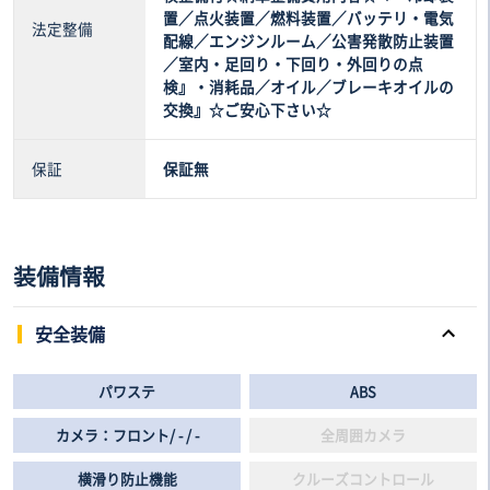
置／点火装置／燃料装置／バッテリ・電気
法定整備
配線／エンジンルーム／公害発散防止装置
／室内・足回り・下回り・外回りの点
検』・消耗品／オイル／ブレーキオイルの
交換』☆ご安心下さい☆
保証
保証無
装備情報
安全装備
パワステ
ABS
カメラ：フロント/ - / -
全周囲カメラ
横滑り防止機能
クルーズコントロール