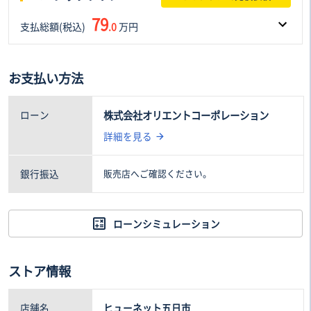
エアロパーツ
アダプティプヘッドライト
79
支払総額(税込)
ウォークスルー
.0
万円
オットマン
フロントフォグランプ
ルーフレール
フルセグTV
車両本体価格(税込)
諸費用(税込)
お支払い方法
59
20
.0万円
.0万円
ローン
株式会社オリエントコーポレーション
詳細を見る
銀行振込
販売店へご確認ください。
ローンシミュレーション
ストア情報
店舗名
ヒューネット五日市