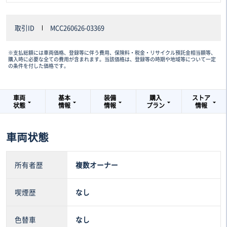
取引ID
MCC260626-03369
※支払総額には車両価格、登録等に伴う費用、保険料・税金・リサイクル預託金相当額等、
購入時に必要な全ての費用が含まれます。当該価格は、登録等の時期や地域等について一定
の条件を付した価格です。
車両
基本
装備
購入
ストア
状態
情報
情報
プラン
情報
車両状態
所有者歴
複数オーナー
喫煙歴
なし
色替車
なし