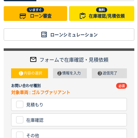
いますぐ
無料
ローン審査
在庫確認/見積依頼
ローンシミュレーション
フォームで在庫確認・見積依頼
内容の選択
情報を入力
送信完了
お問い合わせ種別
電話番
必須
対象車両 : ゴルフヴァリアント
見積もり
納車先
都道
在庫確認
その他