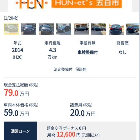
(
1
/
20枚
)
年式
走行距離
車検有無
修復歴
2014
4.3
車検整備付
なし
(H26)
万km
法定整備付
保証無
現金支払総額
(税込)
79
.0
万円
車両本体価格
諸費用
(税込)
(税込)
59
20
.0
.0
万円
万円
頭金
0
円 ボーナス
0
円
通常ローン
12,600
月々
円
(
72
回払い)