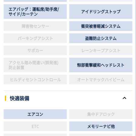
エアバッグ：運転席/助手席/
アイドリングストップ
サイド/カーテン
障害物センサー
衝突被害軽減システム
パーキングアシスト
盗難防止システム
サポカー
レーンキープアシスト
アクセル踏み間違い(誤発進)
頸部衝撃緩和ヘッドレスト
防止装置
ヒルディセントコントロール
オートマチックハイビーム
快適装備
エアコン
集中ドアロック
ETC
メモリーナビ他