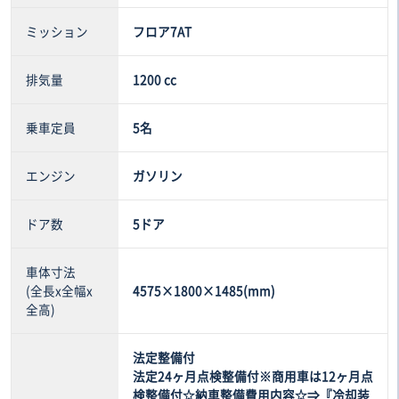
ミッション
フロア7AT
排気量
1200 cc
乗車定員
5名
エンジン
ガソリン
ドア数
5ドア
車体寸法
(全長x全幅x
4575×1800×1485(mm)
全高)
法定整備付
法定24ヶ月点検整備付※商用車は12ヶ月点
検整備付☆納車整備費用内容☆⇒『冷却装