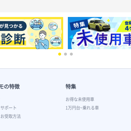
モの特徴
特集
ン
お得な未使用車
いサポート
1万円台~乗れる車
のお受取方法