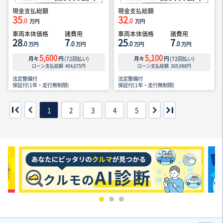
現金支払総額
現金支払総額
35
32
.0
.0
万円
万円
車両本体価格
諸費用
車両本体価格
諸費用
28
7
25
7
.0
.0
.0
.0
万円
万円
万円
万円
5,600
5,100
月々
円
(
72
回払い)
月々
円
(
72
回払い)
ローン支払総額
404,675
円
ローン支払総額
369,988
円
法定整備付
法定整備付
保証付(1年・走行無制限)
保証付(1年・走行無制限)
1
2
3
4
5