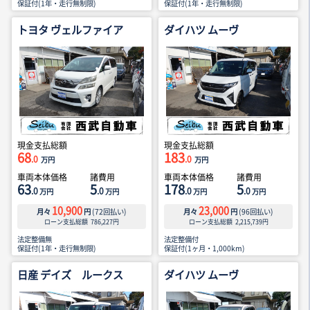
保証付(1年・走行無制限)
保証付(1年・走行無制限)
トヨタ ヴェルファイア
ダイハツ ムーヴ
現金支払総額
現金支払総額
68
183
.0
.0
万円
万円
車両本体価格
諸費用
車両本体価格
諸費用
63
5
178
5
.0
.0
.0
.0
万円
万円
万円
万円
10,900
23,000
月々
円
(
72
回払い)
月々
円
(
96
回払い)
ローン支払総額
786,227
円
ローン支払総額
2,215,739
円
法定整備無
法定整備付
保証付(1年・走行無制限)
保証付(1ヶ月・1,000km)
日産 デイズ ルークス
ダイハツ ムーヴ