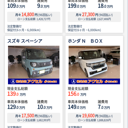
車両本体価格
諸費用
車両本体価格
諸費用
109
9
199
18
.0
.0
.0
.0
万円
万円
万円
万円
14,800
27,300
月々
円
(
96
回払い)
月々
円
(
96
回払い)
ローン支払総額
1,428,727
円
ローン支払総額
2,627,406
円
法定整備付
法定整備付
保証付(6ヶ月・6,000km)
保証付(6ヶ月・6,000km)
スズキ スペーシア
ホンダ Ｎ ＢＯＸ
現金支払総額
現金支払総額
139
156
.0
.0
万円
万円
車両本体価格
諸費用
車両本体価格
諸費用
129
10
149
7
.0
.0
.0
.0
万円
万円
万円
万円
17,500
19,600
月々
円
(
96
回払い)
月々
円
(
96
回払い)
ローン支払総額
1,682,993
円
ローン支払総額
1,888,826
円
法定整備付
法定整備付