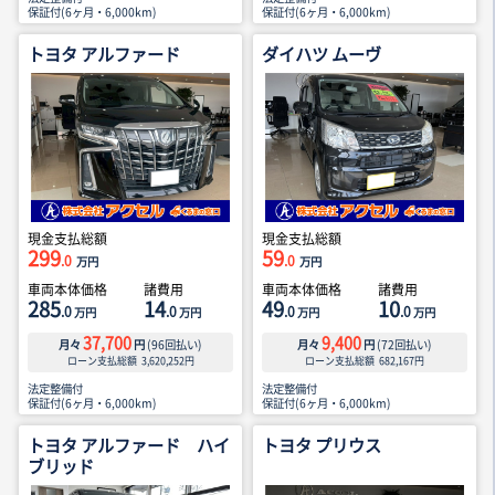
保証付(6ヶ月・6,000km)
保証付(6ヶ月・6,000km)
トヨタ アルファード
ダイハツ ムーヴ
現金支払総額
現金支払総額
299
59
.0
.0
万円
万円
車両本体価格
諸費用
車両本体価格
諸費用
285
14
49
10
.0
.0
.0
.0
万円
万円
万円
万円
37,700
9,400
月々
円
(
96
回払い)
月々
円
(
72
回払い)
ローン支払総額
3,620,252
円
ローン支払総額
682,167
円
法定整備付
法定整備付
保証付(6ヶ月・6,000km)
保証付(6ヶ月・6,000km)
トヨタ アルファード ハイ
トヨタ プリウス
ブリッド