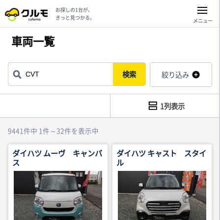
お探しの1台が、
きっと見つかる。
メニュー
車両一覧
検索
絞り込み
1列表示
9441件中 1件～32件を表示中
ダイハツ ムーヴ キャンバ
ダイハツ キャスト スタイ
ス
ル