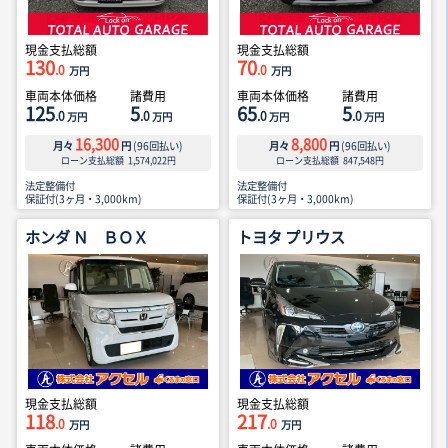
現金支払総額
現金支払総額
130
70
.0
.0
万円
万円
車両本体価格
諸費用
車両本体価格
諸費用
125
5
65
5
.0
.0
.0
.0
万円
万円
万円
万円
16,300
8,800
月々
円
(
96
回払い)
月々
円
(
96
回払い)
ローン支払総額
1,574,022
円
ローン支払総額
847,548
円
法定整備付
法定整備付
保証付(3ヶ月・3,000km)
保証付(3ヶ月・3,000km)
ホンダ Ｎ ＢＯＸ
トヨタ プリウス
現金支払総額
現金支払総額
118
217
.0
.0
万円
万円