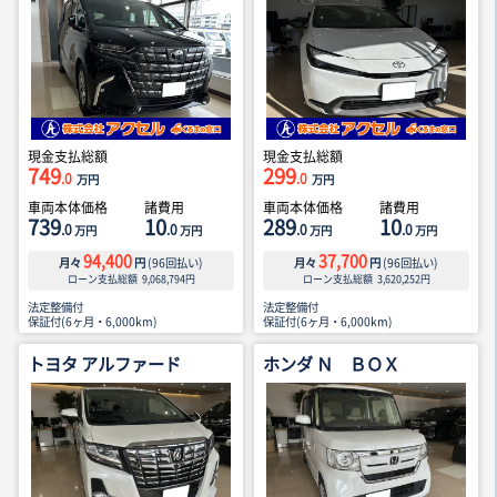
現金支払総額
現金支払総額
749
299
.0
.0
万円
万円
車両本体価格
諸費用
車両本体価格
諸費用
739
10
289
10
.0
.0
.0
.0
万円
万円
万円
万円
94,400
37,700
月々
円
(
96
回払い)
月々
円
(
96
回払い)
ローン支払総額
9,068,794
円
ローン支払総額
3,620,252
円
法定整備付
法定整備付
保証付(6ヶ月・6,000km)
保証付(6ヶ月・6,000km)
トヨタ アルファード
ホンダ Ｎ ＢＯＸ