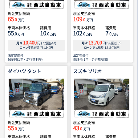
現金支払総額
現金支払総額
65
109
.0
.0
万円
万円
車両本体価格
諸費用
車両本体価格
諸費用
55
10
102
7
.0
.0
.0
.0
万円
万円
万円
万円
10,400
13,700
月々
円
(
72
回払い)
月々
円
(
96
回払い)
ローン支払総額
751,540
円
ローン支払総額
1,319,756
円
法定整備付
法定整備付
保証付(1年・走行無制限)
保証付(1年・走行無制限)
ダイハツ タント
スズキ ソリオ
現金支払総額
現金支払総額
55
43
.0
.0
万円
万円
車両本体価格
諸費用
車両本体価格
諸費用