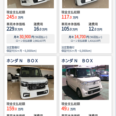
現金支払総額
現金支払総額
245
117
.0
.0
万円
万円
車両本体価格
諸費用
車両本体価格
諸費用
229
16
105
12
.0
.0
.0
.0
万円
万円
万円
万円
30,900
14,700
月々
円
(
96
回払い)
月々
円
(
96
回払い)
ローン支払総額
2,966,427
円
ローン支払総額
1,416,619
円
法定整備付
法定整備付
保証付(6ヶ月・6,000km)
保証付(6ヶ月・6,000km)
ホンダ Ｎ ＢＯＸ
ホンダ Ｎ ＢＯＸ
現金支払総額
現金支払総額
159
49
.0
.2
万円
万円
車両本体価格
諸費用
車両本体価格
諸費用