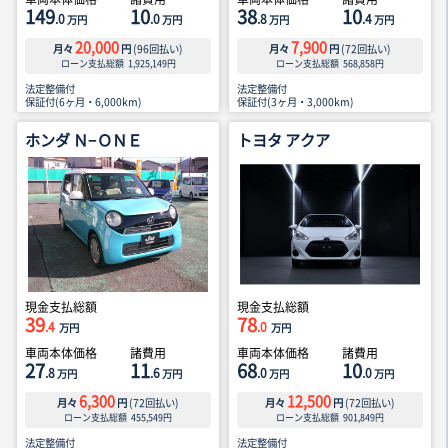
149
10
38
10
.0
.0
.8
.4
万円
万円
万円
万円
20,000
7,900
月々
円
(
96
回払い)
月々
円
(
72
回払い)
ローン支払総額
1,925,149
円
ローン支払総額
568,858
円
法定整備付
法定整備付
保証付(6ヶ月・6,000km)
保証付(3ヶ月・3,000km)
ホンダ Ｎ−ＯＮＥ
トヨタ アクア
現金支払総額
現金支払総額
39
78
.4
.0
万円
万円
車両本体価格
諸費用
車両本体価格
諸費用
27
11
68
10
.8
.6
.0
.0
万円
万円
万円
万円
6,300
12,500
月々
円
(
72
回払い)
月々
円
(
72
回払い)
ローン支払総額
455,549
円
ローン支払総額
901,849
円
法定整備付
法定整備付