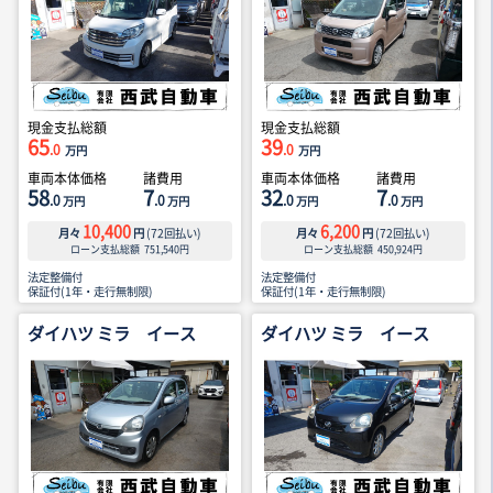
現金支払総額
現金支払総額
65
39
.0
.0
万円
万円
車両本体価格
諸費用
車両本体価格
諸費用
58
7
32
7
.0
.0
.0
.0
万円
万円
万円
万円
10,400
6,200
月々
円
(
72
回払い)
月々
円
(
72
回払い)
ローン支払総額
751,540
円
ローン支払総額
450,924
円
法定整備付
法定整備付
保証付(1年・走行無制限)
保証付(1年・走行無制限)
ダイハツ ミラ イース
ダイハツ ミラ イース