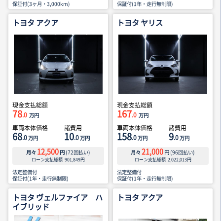
保証付(3ヶ月・3,000km)
保証付(1年・走行無制限)
トヨタ アクア
トヨタ ヤリス
現金支払総額
現金支払総額
78
167
.0
.0
万円
万円
車両本体価格
諸費用
車両本体価格
諸費用
68
10
158
9
.0
.0
.0
.0
万円
万円
万円
万円
12,500
21,000
月々
円
(
72
回払い)
月々
円
(
96
回払い)
ローン支払総額
901,849
円
ローン支払総額
2,022,013
円
法定整備付
法定整備付
保証付(1年・走行無制限)
保証付(1年・走行無制限)
トヨタ ヴェルファイア ハ
トヨタ アクア
イブリッド