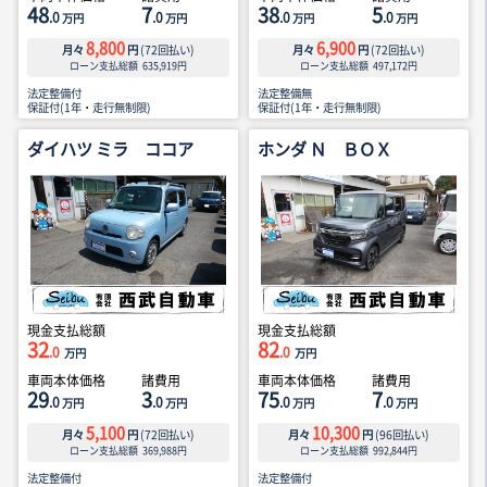
48
7
38
5
.0
.0
.0
.0
万円
万円
万円
万円
8,800
6,900
月々
円
(
72
回払い)
月々
円
(
72
回払い)
ローン支払総額
635,919
円
ローン支払総額
497,172
円
法定整備付
法定整備無
保証付(1年・走行無制限)
保証付(1年・走行無制限)
ダイハツ ミラ ココア
ホンダ Ｎ ＢＯＸ
現金支払総額
現金支払総額
32
82
.0
.0
万円
万円
車両本体価格
諸費用
車両本体価格
諸費用
29
3
75
7
.0
.0
.0
.0
万円
万円
万円
万円
5,100
10,300
月々
円
(
72
回払い)
月々
円
(
96
回払い)
ローン支払総額
369,988
円
ローン支払総額
992,844
円
法定整備付
法定整備付