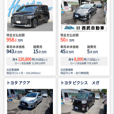
現金支払総額
現金支払総額
958
50
.0
.0
万円
万円
車両本体価格
諸費用
車両本体価格
諸費用
943
15
45
5
.0
.0
.0
.0
万円
万円
万円
万円
120,800
8,000
月々
円
(
96
回払い)
月々
円
(
72
回払い)
ローン支払総額
11,599,339
円
ローン支払総額
578,108
円
法定整備無
法定整備無
保証付(31ヶ月・100,000km)
保証付(1年・走行無制限)
トヨタ アクア
トヨタ ピクシス メガ