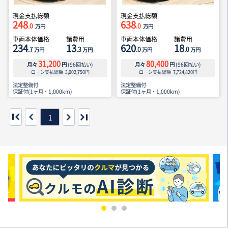
現金支払総額
現金支払総額
248
638
.0
.0
万円
万円
車両本体価格
諸費用
車両本体価格
諸費用
234
13
620
18
.7
.3
.0
.0
万円
万円
万円
万円
31,200
80,400
月々
円
(
96
回払い)
月々
円
(
96
回払い)
ローン支払総額
3,002,750
円
ローン支払総額
7,724,820
円
法定整備付
法定整備付
保証付(1ヶ月・1,000km)
保証付(1ヶ月・1,000km)
1