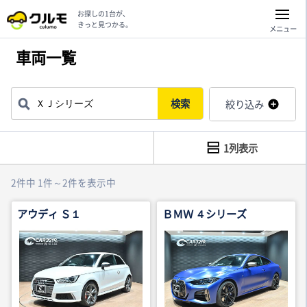
お探しの1台が、
きっと見つかる。
メニュー
車両一覧
検索
絞り込み
1列表示
2件中 1件～2件を表示中
アウディ Ｓ１
ＢＭＷ ４シリーズ