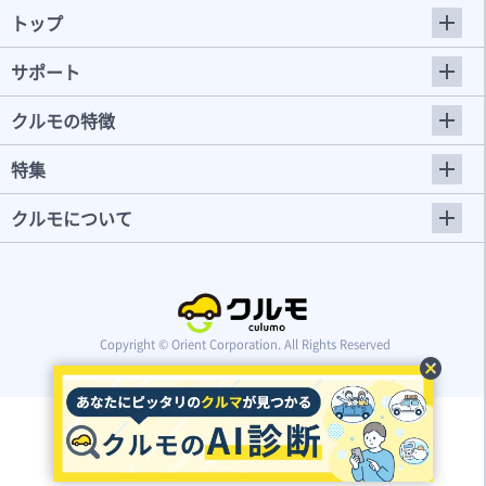
トップ
サポート
クルモの特徴
特集
クルモについて
Copyright © Orient Corporation. All Rights Reserved
cancel