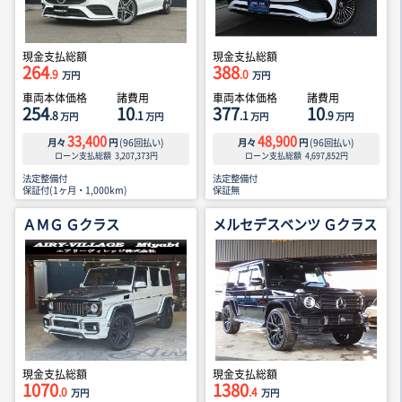
現金支払総額
現金支払総額
264
388
.9
.0
万円
万円
車両本体価格
諸費用
車両本体価格
諸費用
254
10
377
10
.8
.1
.1
.9
万円
万円
万円
万円
33,400
48,900
月々
円
(
96
回払い)
月々
円
(
96
回払い)
ローン支払総額
3,207,373
円
ローン支払総額
4,697,852
円
法定整備付
法定整備付
保証付(1ヶ月・1,000km)
保証無
ＡＭＧ Ｇクラス
メルセデスベンツ Ｇクラス
現金支払総額
現金支払総額
1070
1380
.0
.4
万円
万円