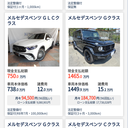
法定整備付
法定整備付
保証付(1ヶ月・1,000km)
保証無
メルセデスベンツ ＧＬＣク
メルセデスベンツ Ｇクラス
ラス
現金支払総額
現金支払総額
750
1465
.0
.0
万円
万円
車両本体価格
諸費用
車両本体価格
諸費用
738
12
1449
15
.0
.0
.9
.1
万円
万円
万円
万円
94,500
184,700
月々
円
(
96
回払い)
月々
円
(
96
回払い)
ローン支払総額
9,080,901
円
ローン支払総額
17,738,028
円
法定整備付
法定整備付
保証付(R8年7月・100,000km)
保証付(3ヶ月・3,000km)
メルセデスベンツ Ｇクラス
メルセデスベンツ Ｃクラス