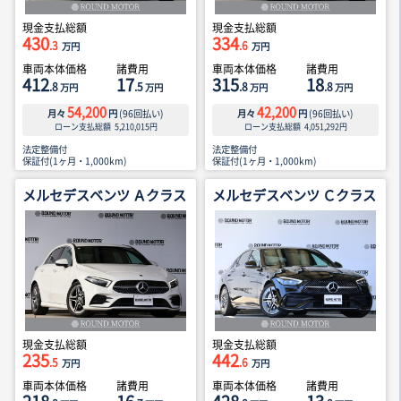
現金支払総額
現金支払総額
430
334
.3
.6
万円
万円
車両本体価格
諸費用
車両本体価格
諸費用
412
17
315
18
.8
.5
.8
.8
万円
万円
万円
万円
54,200
42,200
月々
円
(
96
回払い)
月々
円
(
96
回払い)
ローン支払総額
5,210,015
円
ローン支払総額
4,051,292
円
法定整備付
法定整備付
保証付(1ヶ月・1,000km)
保証付(1ヶ月・1,000km)
メルセデスベンツ Ａクラス
メルセデスベンツ Ｃクラス
現金支払総額
現金支払総額
235
442
.5
.6
万円
万円
車両本体価格
諸費用
車両本体価格
諸費用