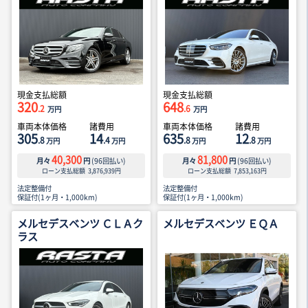
現金支払総額
現金支払総額
320
648
.2
.6
万円
万円
車両本体価格
諸費用
車両本体価格
諸費用
305
14
635
12
.8
.4
.8
.8
万円
万円
万円
万円
40,300
81,800
月々
円
(
96
回払い)
月々
円
(
96
回払い)
ローン支払総額
3,876,939
円
ローン支払総額
7,853,163
円
法定整備付
法定整備付
保証付(1ヶ月・1,000km)
保証付(1ヶ月・1,000km)
メルセデスベンツ ＣＬＡク
メルセデスベンツ ＥＱＡ
ラス