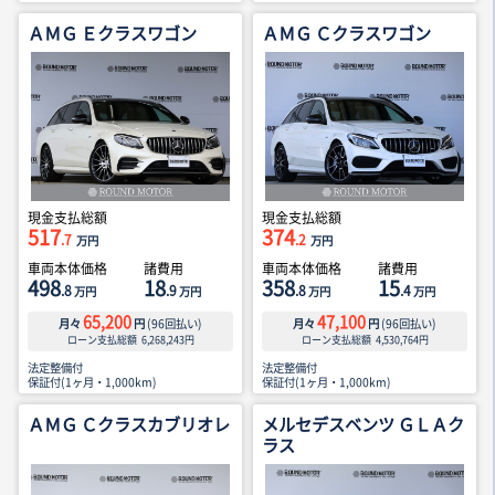
ＡＭＧ Ｅクラスワゴン
ＡＭＧ Ｃクラスワゴン
現金支払総額
現金支払総額
517
374
.7
.2
万円
万円
車両本体価格
諸費用
車両本体価格
諸費用
498
18
358
15
.8
.9
.8
.4
万円
万円
万円
万円
65,200
47,100
月々
円
(
96
回払い)
月々
円
(
96
回払い)
ローン支払総額
6,268,243
円
ローン支払総額
4,530,764
円
法定整備付
法定整備付
保証付(1ヶ月・1,000km)
保証付(1ヶ月・1,000km)
ＡＭＧ Ｃクラスカブリオレ
メルセデスベンツ ＧＬＡク
ラス