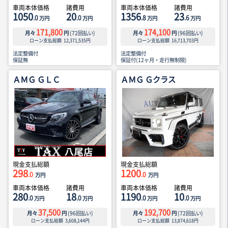
車両本体価格
諸費用
車両本体価格
諸費用
1050
20
1356
23
.0
.0
.8
.6
万円
万円
万円
万円
171,800
174,100
月々
円
(
72
回払い)
月々
円
(
96
回払い)
ローン支払総額
12,371,535
円
ローン支払総額
16,713,703
円
法定整備付
法定整備付
保証無
保証付(12ヶ月・走行無制限)
ＡＭＧ ＧＬＣ
ＡＭＧ Ｇクラス
現金支払総額
現金支払総額
298
1200
.0
.0
万円
万円
車両本体価格
諸費用
車両本体価格
諸費用
280
18
1190
10
.0
.0
.0
.0
万円
万円
万円
万円
37,500
192,700
月々
円
(
96
回払い)
月々
円
(
72
回払い)
ローン支払総額
3,608,144
円
ローン支払総額
13,874,618
円