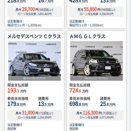
218
16
428
13
.8
.7
.8
.8
万円
万円
万円
万円
29,700
55,800
月々
円
(
96
回払い)
月々
円
(
96
回払い)
ローン支払総額
2,851,402
円
ローン支払総額
5,358,942
円
法定整備付
法定整備付
保証付(1ヶ月・1,000km)
保証付(1ヶ月・1,000km)
メルセデスベンツ Ｃクラス
ＡＭＧ ＧＬクラス
現金支払総額
現金支払総額
193
724
.3
.6
万円
万円
車両本体価格
諸費用
車両本体価格
諸費用
179
13
698
25
.8
.5
.8
.8
万円
万円
万円
万円
31,000
116,300
月々
円
(
72
回払い)
月々
円
(
72
回払い)
ローン支払総額
2,234,969
円
ローン支払総額
8,377,956
円
法定整備付
法定整備付
保証無
保証無