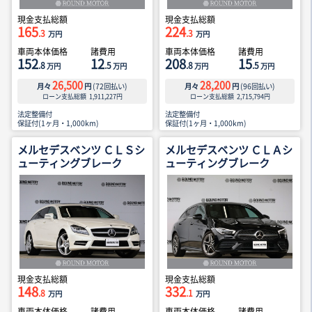
現金支払総額
現金支払総額
165
224
.3
.3
万円
万円
車両本体価格
諸費用
車両本体価格
諸費用
152
12
208
15
.8
.5
.8
.5
万円
万円
万円
万円
26,500
28,200
月々
円
(
72
回払い)
月々
円
(
96
回払い)
ローン支払総額
1,911,227
円
ローン支払総額
2,715,794
円
法定整備付
法定整備付
保証付(1ヶ月・1,000km)
保証付(1ヶ月・1,000km)
メルセデスベンツ ＣＬＳシ
メルセデスベンツ ＣＬＡシ
ューティングブレーク
ューティングブレーク
現金支払総額
現金支払総額
148
332
.8
.1
万円
万円
車両本体価格
諸費用
車両本体価格
諸費用