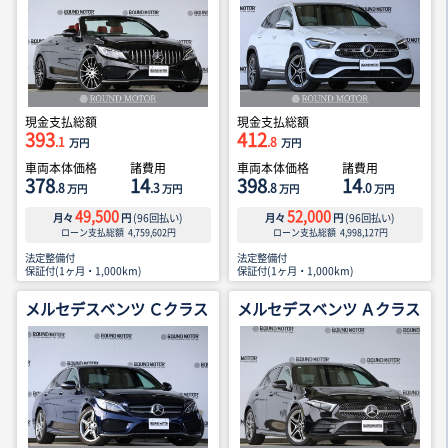
現金支払総額
現金支払総額
393
412
.1
.8
万円
万円
車両本体価格
諸費用
車両本体価格
諸費用
378
14
398
14
.8
.3
.8
.0
万円
万円
万円
万円
49,500
52,000
月々
円
(
96
回払い)
月々
円
(
96
回払い)
ローン支払総額
4,759,602
円
ローン支払総額
4,998,127
円
法定整備付
法定整備付
保証付(1ヶ月・1,000km)
保証付(1ヶ月・1,000km)
メルセデスベンツ Ｃクラス
メルセデスベンツ Ａクラス