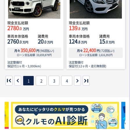
現金支払総額
現金支払総額
2780
139
.0
.8
万円
万円
車両本体価格
諸費用
車両本体価格
諸費用
2760
20
124
15
.0
.0
.8
.0
万円
万円
万円
万円
350,600
22,400
月々
円
(
96
回払い)
月々
円
(
72
回払い)
ローン支払総額
33,659,879
円
ローン支払総額
1,616,392
円
法定整備付
法定整備付
保証付(1ヶ月・3,000km)
保証付(12ヶ月・走行無制限)
1
2
3
4