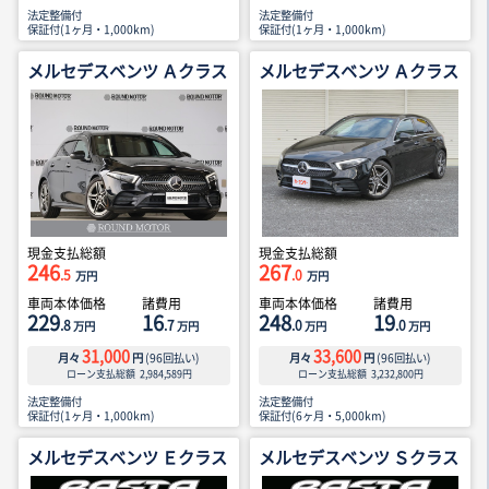
法定整備付
法定整備付
保証付(1ヶ月・1,000km)
保証付(1ヶ月・1,000km)
メルセデスベンツ Ａクラス
メルセデスベンツ Ａクラス
現金支払総額
現金支払総額
246
267
.5
.0
万円
万円
車両本体価格
諸費用
車両本体価格
諸費用
229
16
248
19
.8
.7
.0
.0
万円
万円
万円
万円
31,000
33,600
月々
円
(
96
回払い)
月々
円
(
96
回払い)
ローン支払総額
2,984,589
円
ローン支払総額
3,232,800
円
法定整備付
法定整備付
保証付(1ヶ月・1,000km)
保証付(6ヶ月・5,000km)
メルセデスベンツ Ｅクラス
メルセデスベンツ Ｓクラス