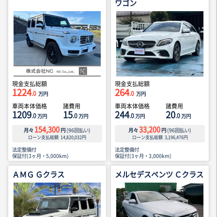
ワゴン
現金支払総額
現金支払総額
1224
264
.0
.0
万円
万円
車両本体価格
諸費用
車両本体価格
諸費用
1209
15
244
20
.0
.0
.0
.0
万円
万円
万円
万円
154,300
33,200
月々
円
(
96
回払い)
月々
円
(
96
回払い)
ローン支払総額
14,820,032
円
ローン支払総額
3,196,476
円
法定整備付
法定整備付
保証付(3ヶ月・5,000km)
保証付(3ヶ月・3,000km)
ＡＭＧ Ｇクラス
メルセデスベンツ Ｃクラス