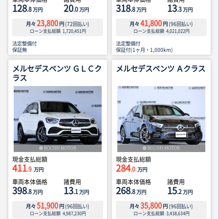
128
20
318
13
.8
.0
.8
.3
万円
万円
万円
万円
23,800
41,800
月々
円
(
72
回払い)
月々
円
(
96
回払い)
ローン支払総額
1,720,451
円
ローン支払総額
4,021,022
円
法定整備付
法定整備付
保証無
保証付(1ヶ月・1,000km)
メルセデスベンツ ＧＬＣク
メルセデスベンツ Ａクラス
ラス
現金支払総額
現金支払総額
411
284
.9
.0
万円
万円
車両本体価格
諸費用
車両本体価格
諸費用
398
13
268
15
.8
.1
.8
.2
万円
万円
万円
万円
51,900
35,800
月々
円
(
96
回払い)
月々
円
(
96
回払い)
ローン支払総額
4,987,230
円
ローン支払総額
3,438,634
円