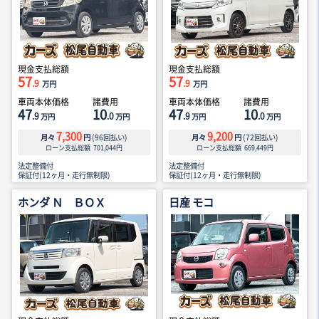
現金支払総額
現金支払総額
57
57
.9
.9
万円
万円
車両本体価格
諸費用
車両本体価格
諸費用
47
10
47
10
.9
.0
.9
.0
万円
万円
万円
万円
7,300
9,200
月々
円
(
96
回払い)
月々
円
(
72
回払い)
ローン支払総額
701,044
円
ローン支払総額
669,449
円
法定整備付
法定整備付
保証付(12ヶ月・走行無制限)
保証付(12ヶ月・走行無制限)
ホンダ Ｎ ＢＯＸ
日産 モコ