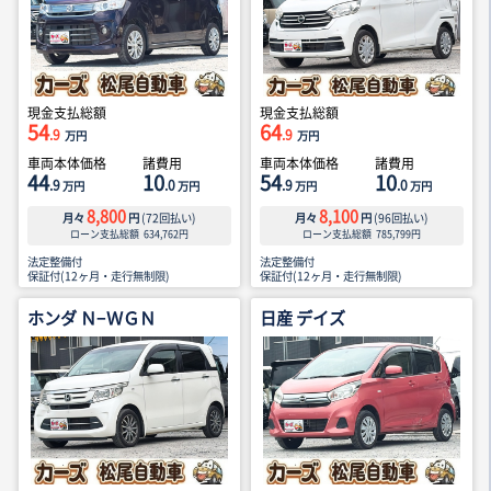
現金支払総額
現金支払総額
54
64
.9
.9
万円
万円
車両本体価格
諸費用
車両本体価格
諸費用
44
10
54
10
.9
.0
.9
.0
万円
万円
万円
万円
8,800
8,100
月々
円
(
72
回払い)
月々
円
(
96
回払い)
ローン支払総額
634,762
円
ローン支払総額
785,799
円
法定整備付
法定整備付
保証付(12ヶ月・走行無制限)
保証付(12ヶ月・走行無制限)
ホンダ Ｎ−ＷＧＮ
日産 デイズ