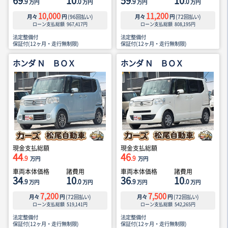
69
10
59
10
.9
.0
.9
.0
万円
万円
万円
万円
10,000
11,200
月々
円
(
96
回払い)
月々
円
(
72
回払い)
ローン支払総額
967,417
円
ローン支払総額
808,195
円
法定整備付
法定整備付
保証付(12ヶ月・走行無制限)
保証付(12ヶ月・走行無制限)
ホンダ Ｎ ＢＯＸ
ホンダ Ｎ ＢＯＸ
現金支払総額
現金支払総額
44
46
.9
.9
万円
万円
車両本体価格
諸費用
車両本体価格
諸費用
34
10
36
10
.9
.0
.9
.0
万円
万円
万円
万円
7,200
7,500
月々
円
(
72
回払い)
月々
円
(
72
回払い)
ローン支払総額
519,141
円
ローン支払総額
542,265
円
法定整備付
法定整備付
保証付(12ヶ月・走行無制限)
保証付(12ヶ月・走行無制限)