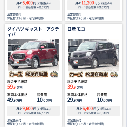
6,400
11,200
月々
円
(
72
回払い)
月々
円
(
72
回払い)
ローン支払総額
461,330
円
ローン支払総額
808,195
円
法定整備付
法定整備付
保証付(12ヶ月・走行無制限)
保証付(12ヶ月・走行無制限)
ダイハツ キャスト アクテ
日産 モコ
ィバ
現金支払総額
現金支払総額
59
39
.9
.9
万円
万円
車両本体価格
諸費用
車両本体価格
諸費用
49
10
29
10
.9
.0
.9
.0
万円
万円
万円
万円
9,600
6,400
月々
円
(
72
回払い)
月々
円
(
72
回払い)
ローン支払総額
692,573
円
ローン支払総額
461,330
円
法定整備付
法定整備付
保証付(12ヶ月・走行無制限)
保証付(12ヶ月・走行無制限)