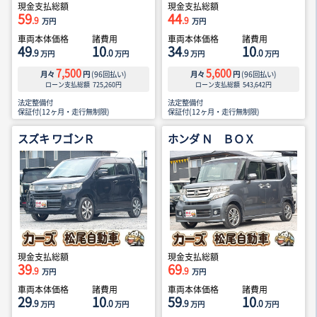
現金支払総額
現金支払総額
59
44
.9
.9
万円
万円
車両本体価格
諸費用
車両本体価格
諸費用
49
10
34
10
.9
.0
.9
.0
万円
万円
万円
万円
7,500
5,600
月々
円
(
96
回払い)
月々
円
(
96
回払い)
ローン支払総額
725,260
円
ローン支払総額
543,642
円
法定整備付
法定整備付
保証付(12ヶ月・走行無制限)
保証付(12ヶ月・走行無制限)
スズキ ワゴンＲ
ホンダ Ｎ ＢＯＸ
現金支払総額
現金支払総額
39
69
.9
.9
万円
万円
車両本体価格
諸費用
車両本体価格
諸費用
29
10
59
10
.9
.0
.9
.0
万円
万円
万円
万円