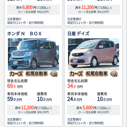
6,800
11,200
月々
円
(
72
回払い)
月々
円
(
72
回払い)
ローン支払総額
496,016
円
ローン支払総額
808,195
円
法定整備付
法定整備付
保証付(12ヶ月・走行無制限)
保証付(12ヶ月・走行無制限)
ホンダ Ｎ ＢＯＸ
日産 デイズ
現金支払総額
現金支払総額
69
34
.9
.9
万円
万円
車両本体価格
諸費用
車両本体価格
諸費用
59
10
24
10
.9
.0
.9
.0
万円
万円
万円
万円
11,200
5,600
月々
円
(
72
回払い)
月々
円
(
72
回払い)
ローン支払総額
808,195
円
ローン支払総額
403,519
円
法定整備付
法定整備付
保証付(12ヶ月・走行無制限)
保証付(12ヶ月・走行無制限)