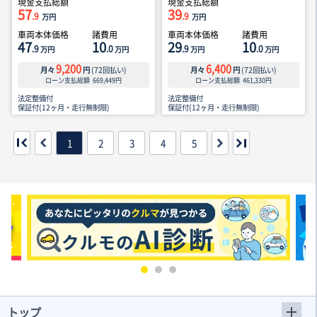
現金支払総額
現金支払総額
57
39
.9
.9
万円
万円
車両本体価格
諸費用
車両本体価格
諸費用
47
10
29
10
.9
.0
.9
.0
万円
万円
万円
万円
9,200
6,400
月々
円
(
72
回払い)
月々
円
(
72
回払い)
ローン支払総額
669,449
円
ローン支払総額
461,330
円
法定整備付
法定整備付
保証付(12ヶ月・走行無制限)
保証付(12ヶ月・走行無制限)
1
2
3
4
5
トップ