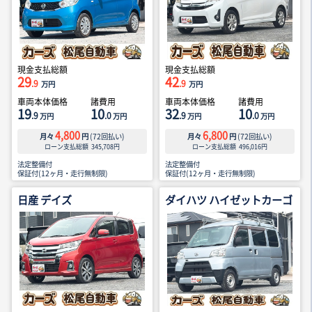
現金支払総額
現金支払総額
29
42
.9
.9
万円
万円
車両本体価格
諸費用
車両本体価格
諸費用
19
10
32
10
.9
.0
.9
.0
万円
万円
万円
万円
4,800
6,800
月々
円
(
72
回払い)
月々
円
(
72
回払い)
ローン支払総額
345,708
円
ローン支払総額
496,016
円
法定整備付
法定整備付
保証付(12ヶ月・走行無制限)
保証付(12ヶ月・走行無制限)
日産 デイズ
ダイハツ ハイゼットカーゴ