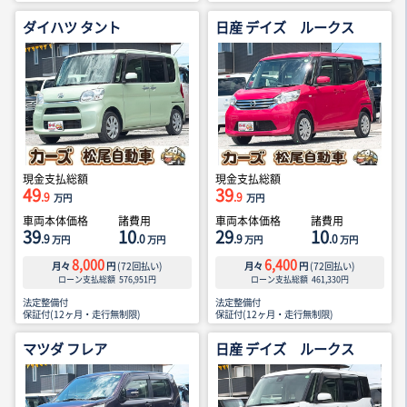
ダイハツ タント
日産 デイズ ルークス
現金支払総額
現金支払総額
49
39
.9
.9
万円
万円
車両本体価格
諸費用
車両本体価格
諸費用
39
10
29
10
.9
.0
.9
.0
万円
万円
万円
万円
8,000
6,400
月々
円
(
72
回払い)
月々
円
(
72
回払い)
ローン支払総額
576,951
円
ローン支払総額
461,330
円
法定整備付
法定整備付
保証付(12ヶ月・走行無制限)
保証付(12ヶ月・走行無制限)
マツダ フレア
日産 デイズ ルークス