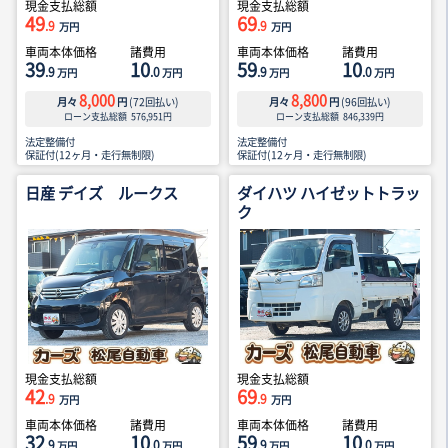
現金支払総額
現金支払総額
49
69
.9
.9
万円
万円
車両本体価格
諸費用
車両本体価格
諸費用
39
10
59
10
.9
.0
.9
.0
万円
万円
万円
万円
8,000
8,800
月々
円
(
72
回払い)
月々
円
(
96
回払い)
ローン支払総額
576,951
円
ローン支払総額
846,339
円
法定整備付
法定整備付
保証付(12ヶ月・走行無制限)
保証付(12ヶ月・走行無制限)
日産 デイズ ルークス
ダイハツ ハイゼットトラッ
ク
現金支払総額
現金支払総額
42
69
.9
.9
万円
万円
車両本体価格
諸費用
車両本体価格
諸費用
32
10
59
10
.9
.0
.9
.0
万円
万円
万円
万円