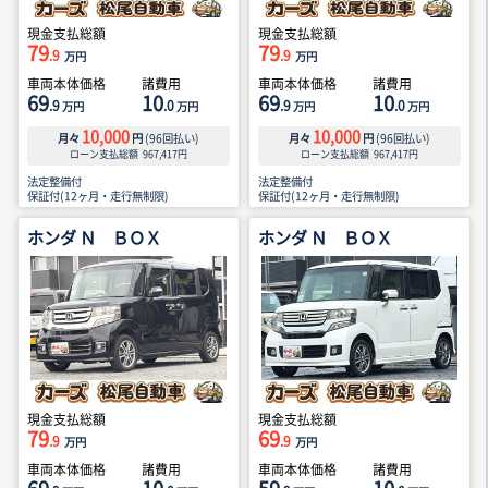
現金支払総額
現金支払総額
79
79
.9
.9
万円
万円
車両本体価格
諸費用
車両本体価格
諸費用
69
10
69
10
.9
.0
.9
.0
万円
万円
万円
万円
10,000
10,000
月々
円
(
96
回払い)
月々
円
(
96
回払い)
ローン支払総額
967,417
円
ローン支払総額
967,417
円
法定整備付
法定整備付
保証付(12ヶ月・走行無制限)
保証付(12ヶ月・走行無制限)
ホンダ Ｎ ＢＯＸ
ホンダ Ｎ ＢＯＸ
現金支払総額
現金支払総額
79
69
.9
.9
万円
万円
車両本体価格
諸費用
車両本体価格
諸費用