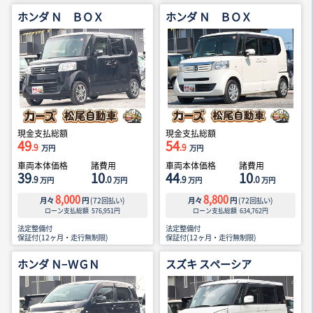
ホンダ Ｎ ＢＯＸ
ホンダ Ｎ ＢＯＸ
現金支払総額
現金支払総額
49
54
.9
.9
万円
万円
車両本体価格
諸費用
車両本体価格
諸費用
39
10
44
10
.9
.0
.9
.0
万円
万円
万円
万円
8,000
8,800
月々
円
(
72
回払い)
月々
円
(
72
回払い)
ローン支払総額
576,951
円
ローン支払総額
634,762
円
法定整備付
法定整備付
保証付(12ヶ月・走行無制限)
保証付(12ヶ月・走行無制限)
ホンダ Ｎ−ＷＧＮ
スズキ スペーシア