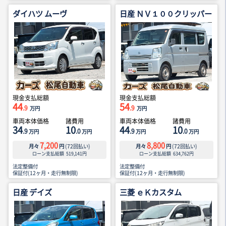
ダイハツ ムーヴ
日産 ＮＶ１００クリッパー
現金支払総額
現金支払総額
44
54
.9
.9
万円
万円
車両本体価格
諸費用
車両本体価格
諸費用
34
10
44
10
.9
.0
.9
.0
万円
万円
万円
万円
7,200
8,800
月々
円
(
72
回払い)
月々
円
(
72
回払い)
ローン支払総額
519,141
円
ローン支払総額
634,762
円
法定整備付
法定整備付
保証付(12ヶ月・走行無制限)
保証付(12ヶ月・走行無制限)
日産 デイズ
三菱 ｅＫカスタム