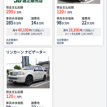
現金支払総額
現金支払総額
299
120
.8
.0
万円
万円
車両本体価格
諸費用
車両本体価格
諸費用
285
14
98
22
.0
.8
.0
.0
万円
万円
万円
万円
48,100
19,200
月々
円
(
72
回払い)
月々
円
(
72
回払い)
ローン支払総額
3,466,341
円
ローン支払総額
1,387,460
円
法定整備付
法定整備付
保証無
保証無
リンカーン ナビゲーター
現金支払総額
120
.0
万円
車両本体価格
諸費用