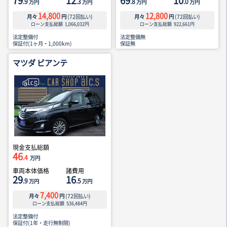
79
12
69
10
.9
.3
.8
.0
万円
万円
万円
万円
14,800
12,800
月々
円
(
72
回払い)
月々
円
(
72
回払い)
ローン支払総額
1,066,032
円
ローン支払総額
922,661
円
法定整備付
法定整備無
保証付(1ヶ月・1,000km)
保証無
マツダ ビアンテ
現金支払総額
46
.4
万円
車両本体価格
諸費用
29
16
.9
.5
万円
万円
7,400
月々
円
(
72
回払い)
ローン支払総額
536,484
円
法定整備付
保証付(1年・走行無制限)