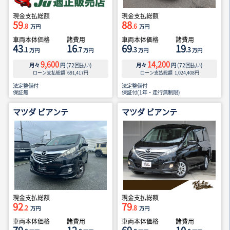
現金支払総額
現金支払総額
59
88
.8
.6
万円
万円
車両本体価格
諸費用
車両本体価格
諸費用
43
16
69
19
.1
.7
.3
.3
万円
万円
万円
万円
9,600
14,200
月々
円
(
72
回払い)
月々
円
(
72
回払い)
ローン支払総額
691,417
円
ローン支払総額
1,024,408
円
法定整備付
法定整備付
保証無
保証付(1年・走行無制限)
マツダ ビアンテ
マツダ ビアンテ
現金支払総額
現金支払総額
92
79
.2
.8
万円
万円
車両本体価格
諸費用
車両本体価格
諸費用