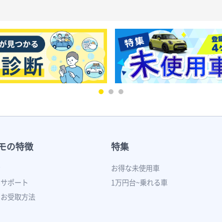
モの特徴
特集
ン
お得な未使用車
いサポート
1万円台~乗れる車
のお受取方法