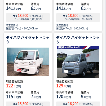
車両本体価格
諸費用
車両本体価格
諸費用
141
6
141
6
.8
.2
.8
.2
万円
万円
万円
万円
18,600
18,600
月々
円
(
96
回払い)
月々
円
(
96
回払い)
ローン支払総額
1,791,963
円
ローン支払総額
1,791,963
円
法定整備付
法定整備付
保証付(47ヶ月・100,000km)
保証付(47ヶ月・100,000km)
ダイハツ ハイゼットトラッ
ダイハツ ハイゼットトラッ
ク
ク
現金支払総額
現金支払総額
122
129
.0
.0
万円
万円
車両本体価格
諸費用
車両本体価格
諸費用
115
7
120
9
.0
.0
.0
.0
万円
万円
万円
万円
15,300
16,200
月々
円
(
96
回払い)
月々
円
(
96
回払い)