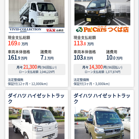
現金支払総額
現金支払総額
169
113
.0
.8
万円
万円
車両本体価格
諸費用
車両本体価格
諸費用
161
7
103
10
.9
.1
.8
.0
万円
万円
万円
万円
21,300
14,300
月々
円
(
96
回払い)
月々
円
(
96
回払い)
ローン支払総額
2,046,229
円
ローン支払総額
1,377,874
円
法定整備無
法定整備無
保証付(12ヶ月・12,000km)
保証付(3ヶ月・3,000km)
ダイハツ ハイゼットトラッ
ダイハツ ハイゼットトラッ
ク
ク