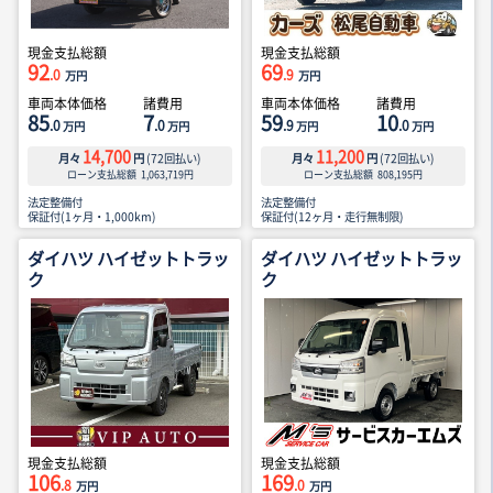
現金支払総額
現金支払総額
92
69
.0
.9
万円
万円
車両本体価格
諸費用
車両本体価格
諸費用
85
7
59
10
.0
.0
.9
.0
万円
万円
万円
万円
14,700
11,200
月々
円
(
72
回払い)
月々
円
(
72
回払い)
ローン支払総額
1,063,719
円
ローン支払総額
808,195
円
法定整備付
法定整備付
保証付(1ヶ月・1,000km)
保証付(12ヶ月・走行無制限)
ダイハツ ハイゼットトラッ
ダイハツ ハイゼットトラッ
ク
ク
現金支払総額
現金支払総額
106
169
.8
.0
万円
万円