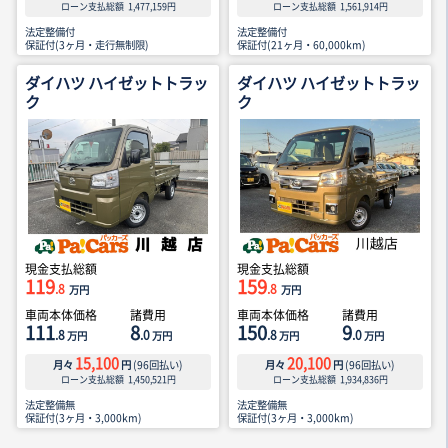
ローン支払総額
1,477,159
円
ローン支払総額
1,561,914
円
法定整備付
法定整備付
保証付(3ヶ月・走行無制限)
保証付(21ヶ月・60,000km)
ダイハツ ハイゼットトラッ
ダイハツ ハイゼットトラッ
ク
ク
現金支払総額
現金支払総額
119
159
.8
.8
万円
万円
車両本体価格
諸費用
車両本体価格
諸費用
111
8
150
9
.8
.0
.8
.0
万円
万円
万円
万円
15,100
20,100
月々
円
(
96
回払い)
月々
円
(
96
回払い)
ローン支払総額
1,450,521
円
ローン支払総額
1,934,836
円
法定整備無
法定整備無
保証付(3ヶ月・3,000km)
保証付(3ヶ月・3,000km)