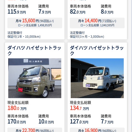
車両本体価格
諸費用
車両本体価格
諸費用
115
7
82
8
.9
.9
.0
.0
万円
万円
万円
万円
15,600
14,400
月々
円
(
96
回払い)
月々
円
(
72
回払い)
ローン支払総額
1,498,953
円
ローン支払総額
1,040,595
円
法定整備付
法定整備付
保証付(1年・10,000km)
保証付(3ヶ月・3,000km)
ダイハツ ハイゼットトラッ
ダイハツ ハイゼットトラッ
ク
ク
現金支払総額
現金支払総額
180
134
.0
.7
万円
万円
車両本体価格
諸費用
車両本体価格
諸費用
170
10
127
7
.0
.0
.0
.7
万円
万円
万円
万円
22,700
16,900
月々
円
(
96
回払い)
月々
円
(
96
回払い)