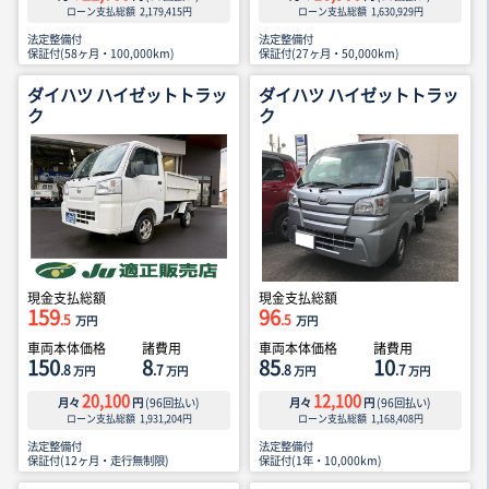
ローン支払総額
2,179,415
円
ローン支払総額
1,630,929
円
法定整備付
法定整備付
保証付(58ヶ月・100,000km)
保証付(27ヶ月・50,000km)
ダイハツ ハイゼットトラッ
ダイハツ ハイゼットトラッ
ク
ク
現金支払総額
現金支払総額
159
96
.5
.5
万円
万円
車両本体価格
諸費用
車両本体価格
諸費用
150
8
85
10
.8
.7
.8
.7
万円
万円
万円
万円
20,100
12,100
月々
円
(
96
回払い)
月々
円
(
96
回払い)
ローン支払総額
1,931,204
円
ローン支払総額
1,168,408
円
法定整備付
法定整備付
保証付(12ヶ月・走行無制限)
保証付(1年・10,000km)