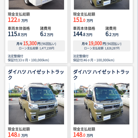
現金支払総額
現金支払総額
122
151
.0
.0
万円
万円
車両本体価格
諸費用
車両本体価格
諸費用
115
6
144
6
.8
.2
.8
.2
万円
万円
万円
万円
15,300
19,000
月々
円
(
96
回払い)
月々
円
(
96
回払い)
ローン支払総額
1,477,159
円
ローン支払総額
1,828,287
円
法定整備付
法定整備付
保証付(33ヶ月・100,000km)
保証付(46ヶ月・100,000km)
ダイハツ ハイゼットトラッ
ダイハツ ハイゼットトラッ
ク
ク
現金支払総額
現金支払総額
148
148
.0
.0
万円
万円