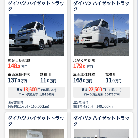
ダイハツ ハイゼットトラッ
ダイハツ ハイゼットトラッ
ク
ク
現金支払総額
現金支払総額
148
179
.0
.0
万円
万円
車両本体価格
諸費用
車両本体価格
諸費用
137
11
168
11
.0
.0
.0
.0
万円
万円
万円
万円
18,600
22,500
月々
円
(
96
回払い)
月々
円
(
96
回払い)
ローン支払総額
1,791,963
円
ローン支払総額
2,167,307
円
法定整備付
法定整備付
保証付(11ヶ月・100,000km)
保証付(48ヶ月・100,000km)
ダイハツ ハイゼットトラッ
ダイハツ ハイゼットトラッ
ク
ク