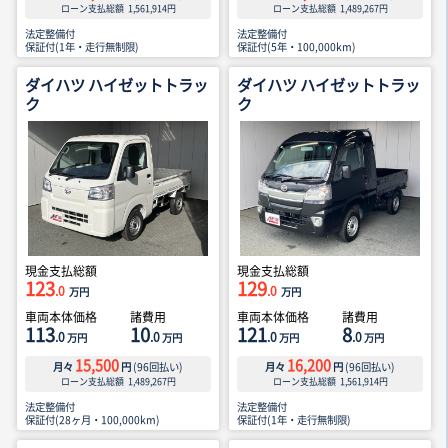
ローン支払総額
1,561,914
円
ローン支払総額
1,489,267
円
法定整備付
法定整備付
保証付(1年・走行無制限)
保証付(5年・100,000km)
ダイハツ ハイゼットトラッ
ダイハツ ハイゼットトラッ
ク
ク
現金支払総額
現金支払総額
123
129
.0
.0
万円
万円
車両本体価格
諸費用
車両本体価格
諸費用
113
10
121
8
.0
.0
.0
.0
万円
万円
万円
万円
15,500
16,200
月々
円
(
96
回払い)
月々
円
(
96
回払い)
ローン支払総額
1,489,267
円
ローン支払総額
1,561,914
円
法定整備付
法定整備付
保証付(28ヶ月・100,000km)
保証付(1年・走行無制限)