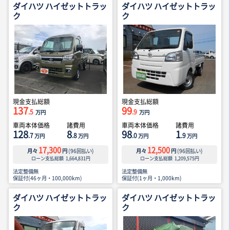
ダイハツ ハイゼットトラッ
ダイハツ ハイゼットトラッ
ク
ク
現金支払総額
現金支払総額
137
99
.5
.9
万円
万円
車両本体価格
諸費用
車両本体価格
諸費用
128
8
98
1
.7
.8
.0
.9
万円
万円
万円
万円
17,300
12,500
月々
円
(
96
回払い)
月々
円
(
96
回払い)
ローン支払総額
1,664,831
円
ローン支払総額
1,209,575
円
法定整備無
法定整備無
保証付(46ヶ月・100,000km)
保証付(1ヶ月・1,000km)
ダイハツ ハイゼットトラッ
ダイハツ ハイゼットトラッ
ク
ク