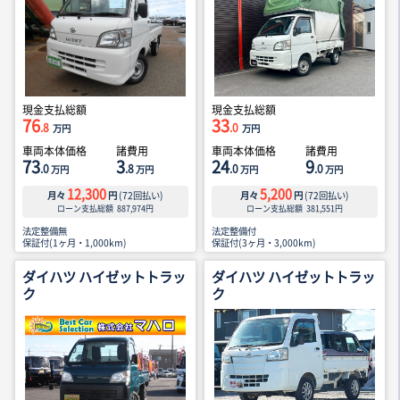
現金支払総額
現金支払総額
76
33
.8
.0
万円
万円
車両本体価格
諸費用
車両本体価格
諸費用
73
3
24
9
.0
.8
.0
.0
万円
万円
万円
万円
12,300
5,200
月々
円
(
72
回払い)
月々
円
(
72
回払い)
ローン支払総額
887,974
円
ローン支払総額
381,551
円
法定整備無
法定整備付
保証付(1ヶ月・1,000km)
保証付(3ヶ月・3,000km)
ダイハツ ハイゼットトラッ
ダイハツ ハイゼットトラッ
ク
ク