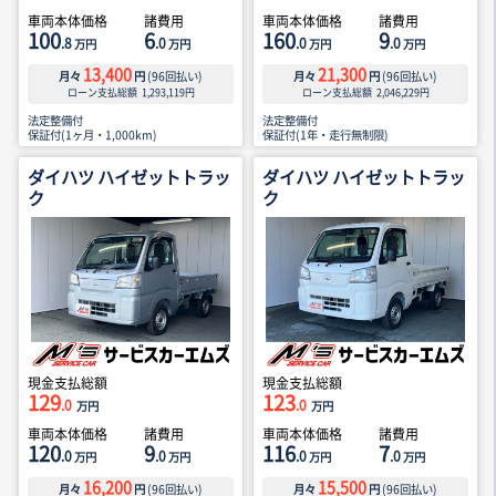
車両本体価格
諸費用
車両本体価格
諸費用
100
6
160
9
.8
.0
.0
.0
万円
万円
万円
万円
13,400
21,300
月々
円
(
96
回払い)
月々
円
(
96
回払い)
ローン支払総額
1,293,119
円
ローン支払総額
2,046,229
円
法定整備付
法定整備付
保証付(1ヶ月・1,000km)
保証付(1年・走行無制限)
ダイハツ ハイゼットトラッ
ダイハツ ハイゼットトラッ
ク
ク
現金支払総額
現金支払総額
129
123
.0
.0
万円
万円
車両本体価格
諸費用
車両本体価格
諸費用
120
9
116
7
.0
.0
.0
.0
万円
万円
万円
万円
16,200
15,500
月々
円
(
96
回払い)
月々
円
(
96
回払い)