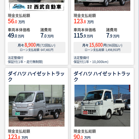
現金支払総額
現金支払総額
56
123
.0
.8
万円
万円
車両本体価格
諸費用
車両本体価格
諸費用
49
7
115
7
.0
.0
.9
.9
万円
万円
万円
万円
8,900
15,600
月々
円
(
72
回払い)
月々
円
(
96
回払い)
ローン支払総額
647,481
円
ローン支払総額
1,498,953
円
法定整備付
法定整備付
保証付(1年・走行無制限)
保証付(1年・10,000km)
ダイハツ ハイゼットトラッ
ダイハツ ハイゼットトラッ
ク
ク
現金支払総額
現金支払総額
123
90
.8
.0
万円
万円