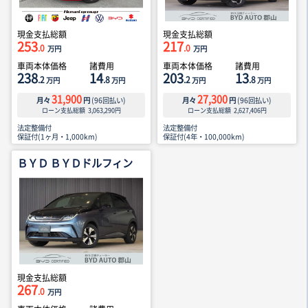
現金支払総額
現金支払総額
253
217
.0
.0
万円
万円
車両本体価格
諸費用
車両本体価格
諸費用
238
14
203
13
.2
.8
.2
.8
万円
万円
万円
万円
31,900
27,300
月々
円
(
96
回払い)
月々
円
(
96
回払い)
ローン支払総額
3,063,290
円
ローン支払総額
2,627,406
円
法定整備付
法定整備付
保証付(1ヶ月・1,000km)
保証付(4年・100,000km)
ＢＹＤ ＢＹＤドルフィン
現金支払総額
267
.0
万円