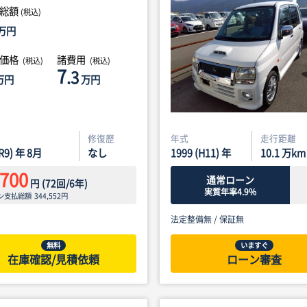
総額
(税込)
万円
体価格
諸費用
(税込)
(税込)
7
.3
万円
万円
修復歴
年式
走行距離
(R9) 年 8月
なし
1999 (H11) 年
10.1
万km
,700
通常ローン
円
(
72
回/
6
年)
実質年率4.9%
ン支払総額
344,552
円
法定整備無 /
保証無
無料
いますぐ
在庫確認/見積依頼
ローン審査