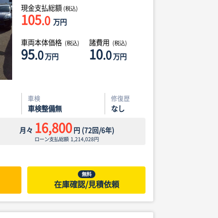
現金支払総額
(税込)
105
.0
万円
車両本体価格
諸費用
(税込)
(税込)
95
10
.0
.0
万円
万円
車検
修復歴
車検整備無
なし
16,800
月々
円
(
72
回/
6
年)
ローン支払総額
1,214,028
円
無料
在庫確認/見積依頼