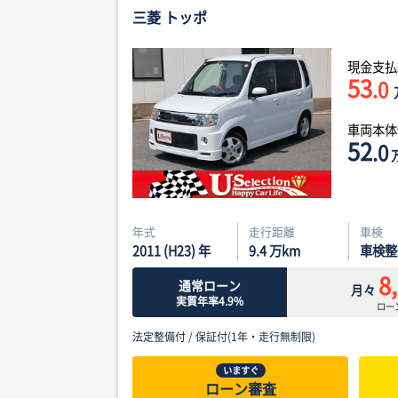
三菱 トッポ
現金支払
53
.0
車両本
52
.0
年式
走行距離
車検
2011 (H23) 年
9.4
万km
車検整
8
通常ローン
月々
実質年率4.9%
ロー
法定整備付 /
保証付(1年・走行無制限)
いますぐ
ローン審査