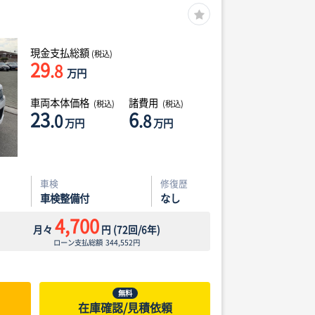
現金支払総額
(税込)
29
.8
万円
車両本体価格
諸費用
(税込)
(税込)
23
6
.0
.8
万円
万円
車検
修復歴
車検整備付
なし
4,700
月々
円
(
72
回/
6
年)
ローン支払総額
344,552
円
無料
在庫確認/見積依頼