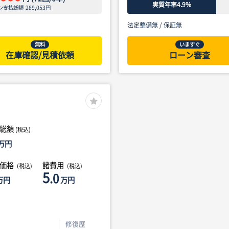
実質年率4.9%
ン支払総額
289,053
円
法定整備無 /
保証無
無料
いますぐ
在庫確認/見積依頼
ローン審査
総額
(税込)
万円
体価格
諸費用
(税込)
(税込)
5
.0
万円
万円
修復歴