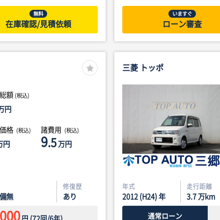
無料
いますぐ
在庫確認/見積依頼
ローン審査
三菱 トッポ
総額
(税込)
万円
体価格
諸費用
(税込)
(税込)
9
.5
万円
万円
修復歴
年式
走行距離
備無
あり
2012 (H24) 年
3.7
万km
,000
通常ローン
円
(
72
回/
6
年)