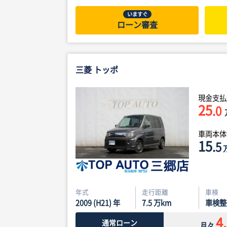
いますぐ
ローン審査
三菱 トッポ
現金支払
25
.0
車両本
15
.5
年式
走行距離
車検
2009 (H21) 年
7.5
万km
車検整
4
通常ローン
月々