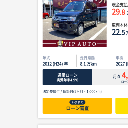
現金支払
29
.8
車両本
22
.5
年式
走行距離
車検
2012 (H24) 年
8.1
万km
2027 
4
通常ローン
月々
実質年率4.9%
ロー
法定整備付 /
保証付(1ヶ月・1,000km)
いますぐ
ローン審査