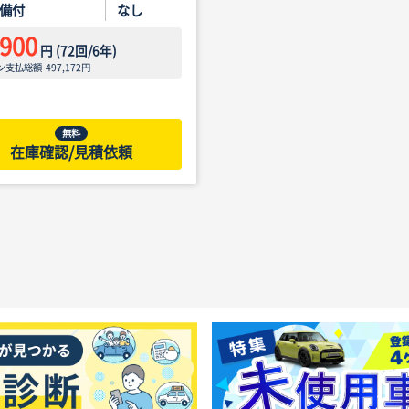
備付
なし
,900
円
(
72
回/
6
年)
ン支払総額
497,172
円
無料
在庫確認/見積依頼