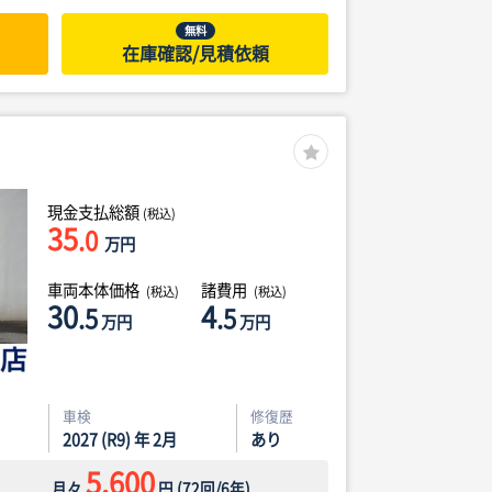
無料
在庫確認/見積依頼
現金支払総額
(税込)
35
.0
万円
車両本体価格
諸費用
(税込)
(税込)
30
4
.5
.5
万円
万円
車検
修復歴
2027 (R9) 年 2月
あり
5,600
月々
円
(
72
回/
6
年)