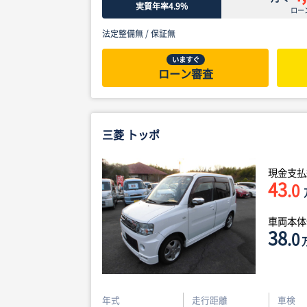
実質年率4.9%
ロー
法定整備無 /
保証無
いますぐ
ローン審査
三菱 トッポ
現金支払
43
.0
車両本
38
.0
年式
走行距離
車検