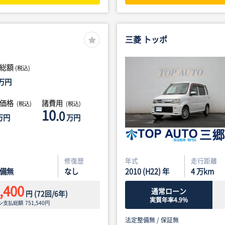
三菱 トッポ
総額
(税込)
万円
体価格
諸費用
(税込)
(税込)
10
.0
万円
万円
修復歴
年式
走行距離
備無
なし
2010 (H22) 年
4
万km
,400
通常ローン
円
(
72
回/
6
年)
実質年率4.9%
ン支払総額
751,540
円
法定整備無 /
保証無