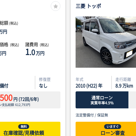
三菱 トッポ
総額
(税込)
万円
体価格
諸費用
(税込)
(税込)
1
.0
万円
万円
修復歴
年式
走行距離
備付
なし
2010 (H22) 年
8.9
万km
,500
通常ローン
円
(
72
回/
6
年)
実質年率4.9%
ン支払総額
612,793
円
法定整備付 /
保証無
無料
いますぐ
在庫確認/見積依頼
ローン審査