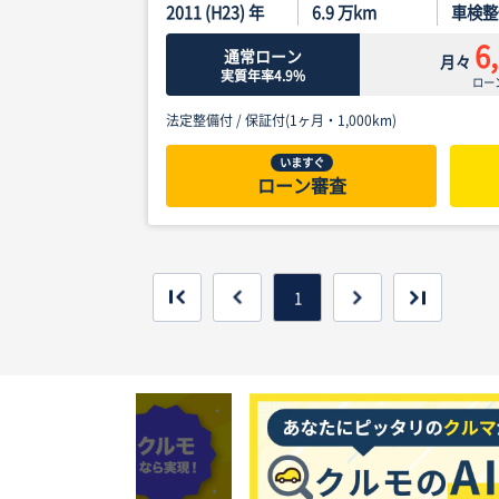
2011 (H23) 年
6.9
万km
車検整
6
通常ローン
月々
実質年率4.9%
ロー
法定整備付 /
保証付(1ヶ月・1,000km)
いますぐ
ローン審査
1