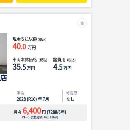
現金支払総額
(税込)
40
.0
万円
車両本体価格
諸費用
(税込)
(税込)
35
4
.5
.5
万円
万円
車検
修復歴
2028 (R10) 年 7月
なし
6,400
月々
円
(
72
回/
6
年)
ローン支払総額
462,486
円