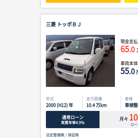
三菱 トッポＢＪ
現金支払
65
.0
車両本
55
.0
年式
走行距離
車検
2000 (H12) 年
10.4
万km
車検整
10
通常ローン
月々
実質年率4.9%
ロー
法定整備無 /
保証無