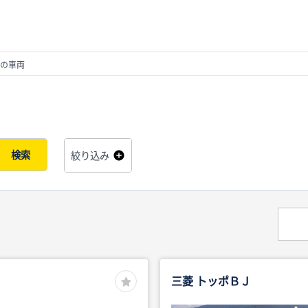
の車両
検索
絞り込み
三菱 トッポＢＪ