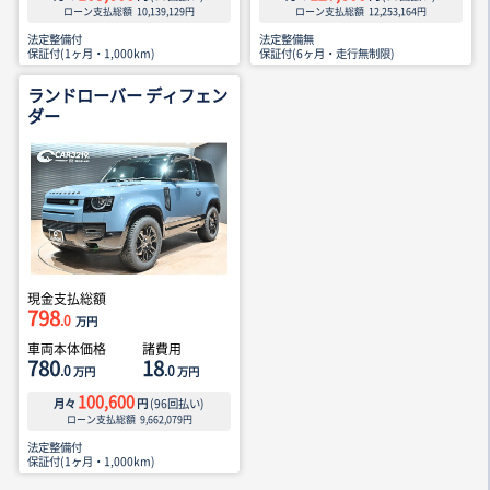
ローン支払総額
10,139,129
円
ローン支払総額
12,253,164
円
法定整備付
法定整備無
保証付(1ヶ月・1,000km)
保証付(6ヶ月・走行無制限)
ランドローバー ディフェン
ダー
現金支払総額
798
.0
万円
車両本体価格
諸費用
780
18
.0
.0
万円
万円
100,600
月々
円
(
96
回払い)
ローン支払総額
9,662,079
円
法定整備付
保証付(1ヶ月・1,000km)