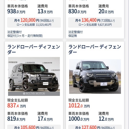
車両本体価格
諸費用
車両本体価格
諸費用
938
13
830
20
.0
.9
.0
.0
万円
万円
万円
万円
120,000
136,400
月々
円
(
96
回払い)
月々
円
(
72
回払い)
ローン支払総額
11,525,481
円
ローン支払総額
9,827,853
円
法定整備付
法定整備付
保証付(3ヶ月・走行無制限)
保証無
ランドローバー ディフェン
ランドローバー ディフェン
ダー
ダー
現金支払総額
現金支払総額
837
1012
.4
.0
万円
万円
車両本体価格
諸費用
車両本体価格
諸費用
819
17
1000
12
.8
.6
.0
.0
万円
万円
万円
万円
105,600
127,600
月々
円
(
96
回払い)
月々
円
(
96
回払い)