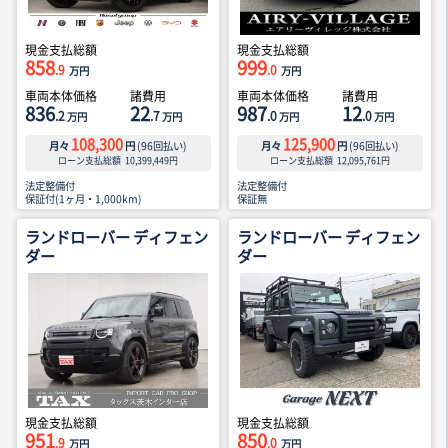
現金支払総額
現金支払総額
858
999
.9
.0
万円
万円
車両本体価格
諸費用
車両本体価格
諸費用
836
22
987
12
.2
.7
.0
.0
万円
万円
万円
万円
108,300
125,900
月々
円
(
96
回払い)
月々
円
(
96
回払い)
ローン支払総額
10,399,449
円
ローン支払総額
12,095,761
円
法定整備付
法定整備付
保証付(1ヶ月・1,000km)
保証無
ランドローバー ディフェン
ランドローバー ディフェン
ダー
ダー
現金支払総額
現金支払総額
951
850
.9
.0
万円
万円