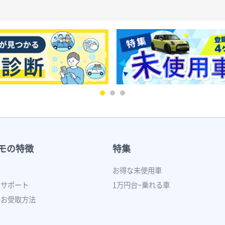
モの特徴
特集
ン
お得な未使用車
いサポート
1万円台~乗れる車
のお受取方法