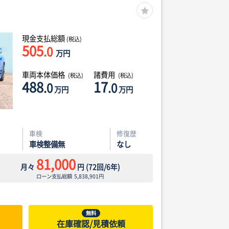
現金支払総額
(税込)
505
.0
万円
車両本体価格
諸費用
(税込)
(税込)
488
17
.0
.0
万円
万円
車検
修復歴
車検整備無
なし
81,000
月々
円
(
72
回/
6
年)
ローン支払総額
5,838,901
円
無料
在庫確認/見積依頼