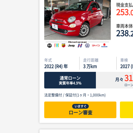
現金支払
253
.
車両本
238
.
年式
走行距離
車検
2022 (R4) 年
3
万km
2027 
31
通常ローン
月々
実質年率4.9%
ロー
法定整備付 /
保証付(1ヶ月・1,000km)
いますぐ
ローン審査