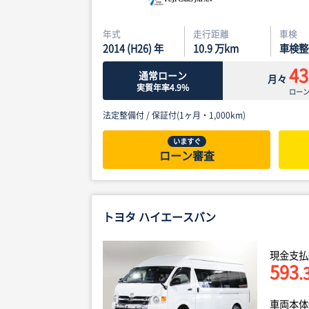
年式
走行距離
車検
2014 (H26) 年
10.9
万km
車検整
43
通常ローン
月々
実質年率4.9%
ロー
法定整備付 /
保証付(1ヶ月・1,000km)
いますぐ
ローン審査
トヨタ ハイエースバン
現金支払
593
.
車両本