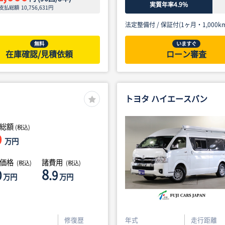
実質年率4.9%
支払総額
10,756,631
円
法定整備付 /
保証付(1ヶ月・1,000km
無料
いますぐ
在庫確認/見積依頼
ローン審査
トヨタ ハイエースバン
総額
(税込)
9
万円
体価格
諸費用
(税込)
(税込)
8
0
.9
万円
万円
修復歴
年式
走行距離