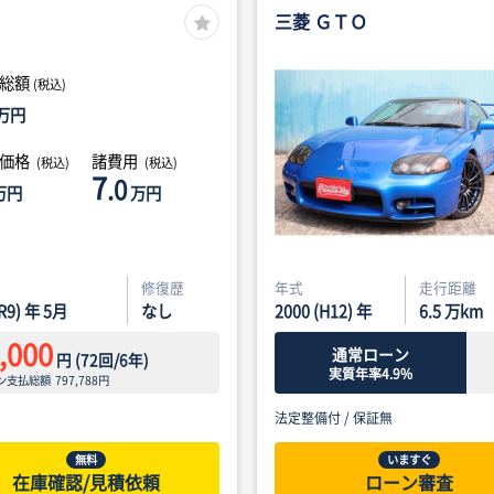
三菱 ＧＴＯ
総額
(税込)
万円
体価格
諸費用
(税込)
(税込)
7
.0
万円
万円
修復歴
年式
走行距離
(R9) 年 5月
なし
2000 (H12) 年
6.5
万km
,000
通常ローン
円
(
72
回/
6
年)
実質年率4.9%
ン支払総額
797,788
円
法定整備付 /
保証無
無料
いますぐ
在庫確認/見積依頼
ローン審査