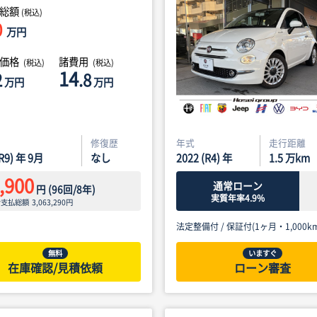
総額
(税込)
0
万円
体価格
諸費用
(税込)
(税込)
14
2
.8
万円
万円
修復歴
年式
走行距離
(R9) 年 9月
なし
2022 (R4) 年
1.5
万km
,900
通常ローン
円
(
96
回/
8
年)
実質年率4.9%
ン支払総額
3,063,290
円
法定整備付 /
保証付(1ヶ月・1,000km
無料
いますぐ
在庫確認/見積依頼
ローン審査