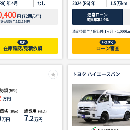
(R9) 年 4月
なし
2024 (R6) 年
1.5
万km
0,400
通常ローン
円
(
72
回/
6
年)
実質年率4.9%
ン支払総額
7,953,624
円
法定整備付 /
保証付(1ヶ月・1,000km
無料
いますぐ
在庫確認/見積依頼
ローン審査
トヨタ ハイエースバン
総額
(税込)
2
万円
体価格
諸費用
(税込)
(税込)
7
0
.2
万円
万円