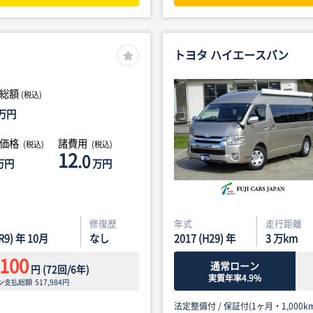
トヨタ ハイエースバン
総額
(税込)
万円
体価格
諸費用
(税込)
(税込)
12
.0
万円
万円
修復歴
年式
走行距離
(R9) 年 10月
なし
2017 (H29) 年
3
万km
,100
通常ローン
円
(
72
回/
6
年)
実質年率4.9%
ン支払総額
517,984
円
法定整備付 /
保証付(1ヶ月・1,000km