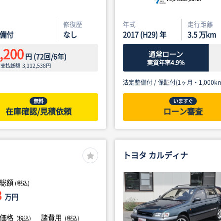
修復歴
年式
走行距離
備付
なし
2017 (H29) 年
3.5
万km
,200
通常ローン
円
(
72
回/
6
年)
実質年率4.9%
ン支払総額
3,112,538
円
法定整備付 /
保証付(1ヶ月・1,000km
無料
いますぐ
在庫確認/見積依頼
ローン審査
トヨタ カルディナ
総額
(税込)
3
万円
体価格
諸費用
(税込)
(税込)