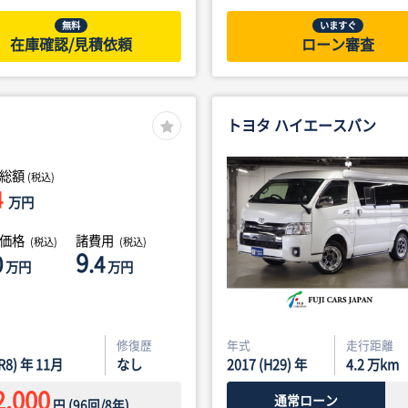
無料
いますぐ
在庫確認/見積依頼
ローン審査
トヨタ ハイエースバン
総額
(税込)
4
万円
体価格
諸費用
(税込)
(税込)
9
0
.4
万円
万円
修復歴
年式
走行距離
(R8) 年 11月
なし
2017 (H29) 年
4.2
万km
2,000
通常ローン
円
(
96
回/
8
年)