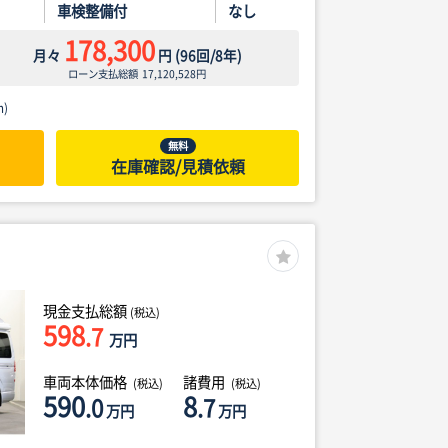
車検整備付
なし
178,300
月々
円
(
96
回/
8
年)
ローン支払総額
17,120,528
円
)
無料
在庫確認/見積依頼
現金支払総額
(税込)
598
.7
万円
車両本体価格
諸費用
(税込)
(税込)
590
8
.0
.7
万円
万円