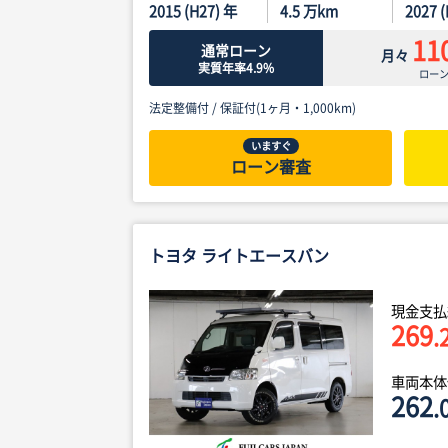
2015 (H27) 年
4.5
万km
2027 
11
通常ローン
月々
実質年率4.9%
ロー
法定整備付 /
保証付(1ヶ月・1,000km)
いますぐ
ローン審査
トヨタ ライトエースバン
現金支払
269
.
車両本
262
.