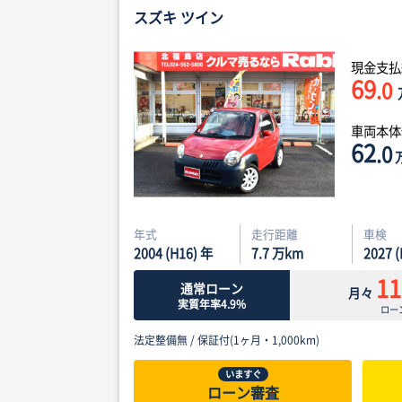
スズキ ツイン
現金支払
69
.0
車両本
62
.0
年式
走行距離
車検
2004 (H16) 年
7.7
万km
2027 
11
通常ローン
月々
実質年率4.9%
ロー
法定整備無 /
保証付(1ヶ月・1,000km)
いますぐ
ローン審査