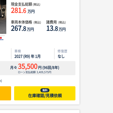
現金支払総額
(税込)
281
.6
万円
車両本体価格
諸費用
(税込)
(税込)
267
13
.8
.8
万円
万円
車検
修復歴
2027 (R9) 年 1月
なし
35,500
月々
円
(
96
回/
8
年)
ローン支払総額
3,409,575
円
)
無料
在庫確認/見積依頼