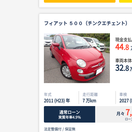
フィアット ５００（チンクエチェント）
現金支払
44
.8
車両本
32
.8
年式
走行距離
車検
2011 (H23) 年
7
万km
2027 
7
通常ローン
月々
実質年率4.9%
ロー
法定整備付 /
保証無