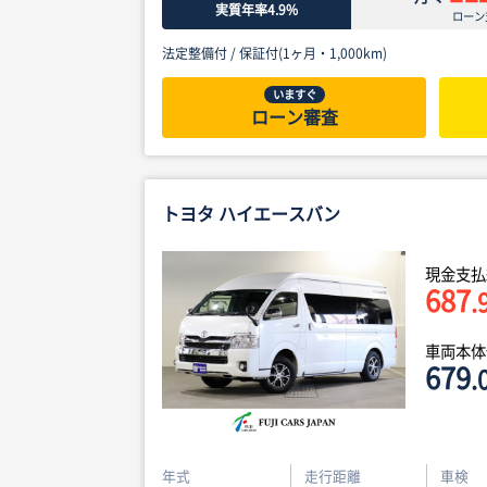
実質年率4.9%
ローン
法定整備付 /
保証付(1ヶ月・1,000km)
いますぐ
ローン審査
トヨタ ハイエースバン
現金支払
687
.
車両本
679
.
年式
走行距離
車検