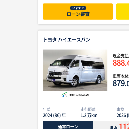
いますぐ
ローン審査
トヨタ ハイエースバン
現金支払
888
.
車両本
879
.
年式
走行距離
車検
2024 (R6) 年
1.2
万km
2026 
11
通常ローン
月々