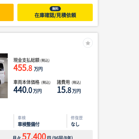
無料
在庫確認/見積依頼
現金支払総額
(税込)
455
.8
万円
車両本体価格
諸費用
(税込)
(税込)
440
15
.0
.8
万円
万円
車検
修復歴
車検整備付
なし
57,400
月々
円
(
96
回/
8
年)