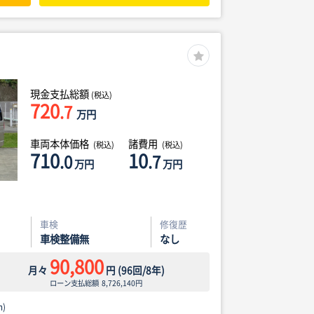
現金支払総額
(税込)
720
.7
万円
車両本体価格
諸費用
(税込)
(税込)
710
10
.0
.7
万円
万円
車検
修復歴
車検整備無
なし
90,800
月々
円
(
96
回/
8
年)
ローン支払総額
8,726,140
円
)