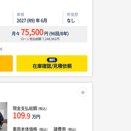
車検
修復歴
2027 (R9) 年 6月
なし
75,500
月々
円
(
96
回/
8
年)
ローン支払総額
7,248,981
円
)
無料
在庫確認/見積依頼
現金支払総額
(税込)
109
.9
万円
車両本体価格
諸費用
(税込)
(税込)