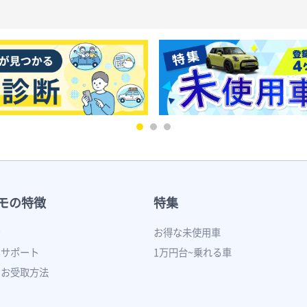
モの特徴
特集
ン
お得な未使用車
いサポート
1万円台~乗れる車
のお受取方法