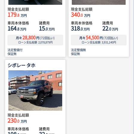
現金支払総額
現金支払総額
179
340
.8
.0
万円
万円
車両本体価格
諸費用
車両本体価格
諸費用
164
15
318
22
.8
.0
.0
.0
万円
万円
万円
万円
28,800
54,500
月々
円
(
72
回払い)
月々
円
(
72
回払い)
ローン支払総額
2,078,879
円
ローン支払総額
3,931,140
円
法定整備付
法定整備無
保証無
保証無
シボレー タホ
現金支払総額
230
.0
万円
車両本体価格
諸費用