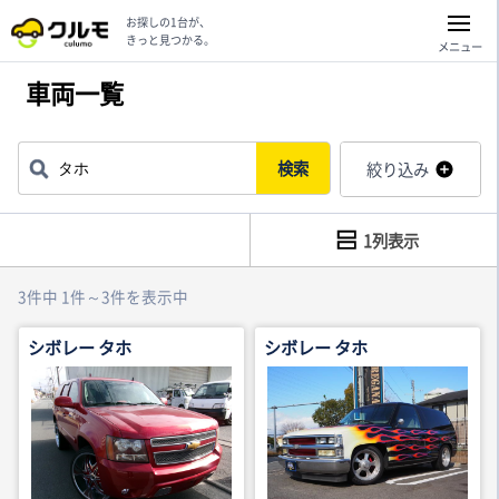
お探しの1台が、
きっと見つかる。
メニュー
車両一覧
検索
絞り込み
1列表示
3件中 1件～3件を表示中
シボレー タホ
シボレー タホ