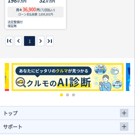
198
32
.0
.0
万円
万円
36,900
月々
円
(
72
回払い)
ローン支払総額
2,659,301
円
法定整備付
保証無
1
トップ
サポート