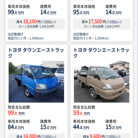
車両本体価格
諸費用
車両本体価格
諸費用
99
14
95
14
.0
.0
.0
.0
万円
万円
万円
万円
18,100
17,500
月々
円
(
72
回払い)
月々
円
(
72
回払い)
ローン支払総額
1,306,525
円
ローン支払総額
1,260,276
円
法定整備付
法定整備付
保証付(1ヶ月・1,000km)
保証付(1ヶ月・1,000km)
トヨタ タウンエーストラッ
トヨタ タウンエーストラッ
ク
ク
現金支払総額
現金支払総額
99
59
.8
.8
万円
万円
車両本体価格
諸費用
車両本体価格
諸費用
84
15
44
15
.8
.0
.8
.0
万円
万円
万円
万円
16,000
9,600
月々
円
(
72
回払い)
月々
円
(
72
回払い)