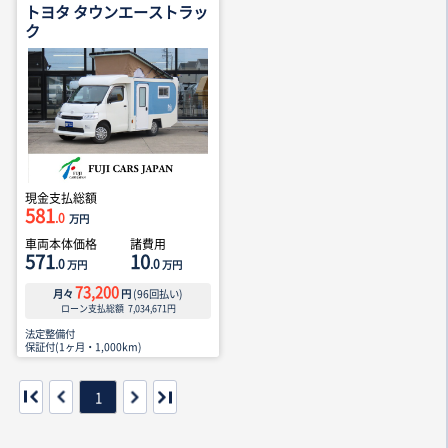
トヨタ タウンエーストラッ
ク
現金支払総額
581
.0
万円
車両本体価格
諸費用
571
10
.0
.0
万円
万円
73,200
月々
円
(
96
回払い)
ローン支払総額
7,034,671
円
法定整備付
保証付(1ヶ月・1,000km)
1