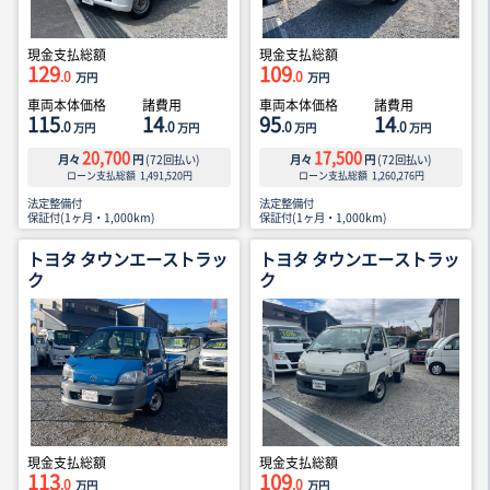
現金支払総額
現金支払総額
129
109
.0
.0
万円
万円
車両本体価格
諸費用
車両本体価格
諸費用
115
14
95
14
.0
.0
.0
.0
万円
万円
万円
万円
20,700
17,500
月々
円
(
72
回払い)
月々
円
(
72
回払い)
ローン支払総額
1,491,520
円
ローン支払総額
1,260,276
円
法定整備付
法定整備付
保証付(1ヶ月・1,000km)
保証付(1ヶ月・1,000km)
トヨタ タウンエーストラッ
トヨタ タウンエーストラッ
ク
ク
現金支払総額
現金支払総額
113
109
.0
.0
万円
万円