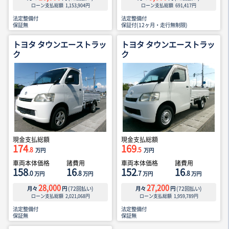
ローン支払総額
1,153,904
円
ローン支払総額
691,417
円
法定整備付
法定整備付
保証無
保証付(12ヶ月・走行無制限)
トヨタ タウンエーストラッ
トヨタ タウンエーストラッ
ク
ク
現金支払総額
現金支払総額
174
169
.8
.5
万円
万円
車両本体価格
諸費用
車両本体価格
諸費用
158
16
152
16
.0
.8
.7
.8
万円
万円
万円
万円
28,000
27,200
月々
円
(
72
回払い)
月々
円
(
72
回払い)
ローン支払総額
2,021,068
円
ローン支払総額
1,959,789
円
法定整備付
法定整備付
保証無
保証無