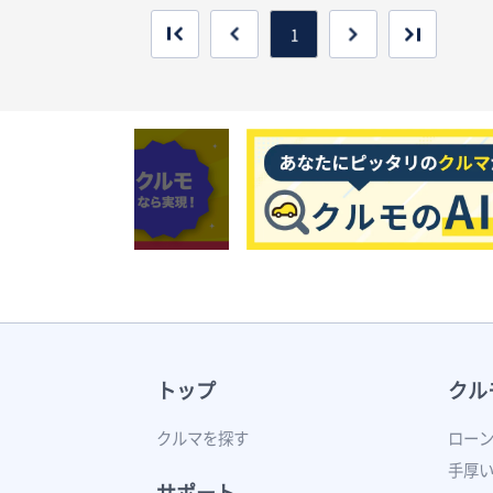
1
トップ
クル
クルマを探す
ロー
手厚
サポート