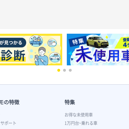
モの特徴
特集
ン
お得な未使用車
いサポート
1万円台~乗れる車