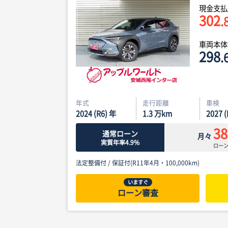
現金支払
302
.
車両本
298
.
年式
走行距離
車検
2024 (R6) 年
1.3
万km
2027 
38
通常ローン
月々
実質年率4.9%
ロー
法定整備付 /
保証付(R11年4月・100,000km)
いますぐ
ローン審査