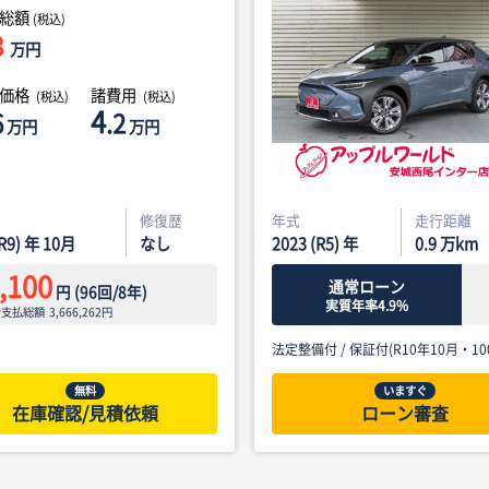
総額
(税込)
8
万円
体価格
諸費用
(税込)
(税込)
4
6
.2
万円
万円
修復歴
年式
走行距離
(R9) 年 10月
なし
2023 (R5) 年
0.9
万km
,100
通常ローン
円
(
96
回/
8
年)
実質年率4.9%
ン支払総額
3,666,262
円
法定整備付 /
保証付(R10年10月・100
無料
いますぐ
在庫確認/見積依頼
ローン審査