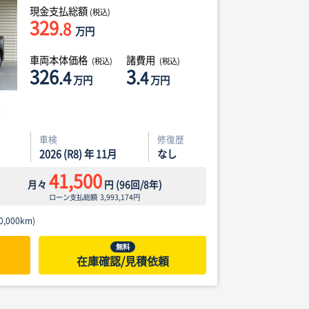
現金支払総額
(税込)
329
.8
万円
車両本体価格
諸費用
(税込)
(税込)
326
3
.4
.4
万円
万円
車検
修復歴
2026 (R8) 年 11月
なし
41,500
月々
円
(
96
回/
8
年)
ローン支払総額
3,993,174
円
,000km)
無料
在庫確認/見積依頼