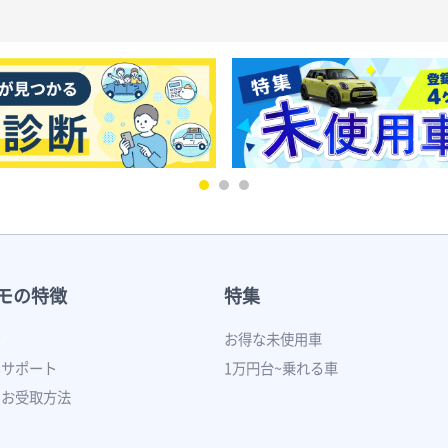
モの特徴
特集
ン
お得な未使用車
いサポート
1万円台~乗れる車
のお受取方法