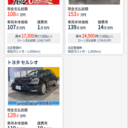
現金支払総額
現金支払総額
108
153
.0
.0
万円
万円
車両本体価格
諸費用
車両本体価格
諸費用
107
1
139
14
.0
.0
.0
.0
万円
万円
万円
万円
17,300
24,500
月々
円
(
72
回払い)
月々
円
(
72
回払い)
ローン支払総額
1,248,714
円
ローン支払総額
1,769,013
円
法定整備付
法定整備無
保証付(1ヶ月・1,000km)
保証付(1ヶ月・1,000km)
トヨタ セルシオ
現金支払総額
129
.8
万円
車両本体価格
諸費用