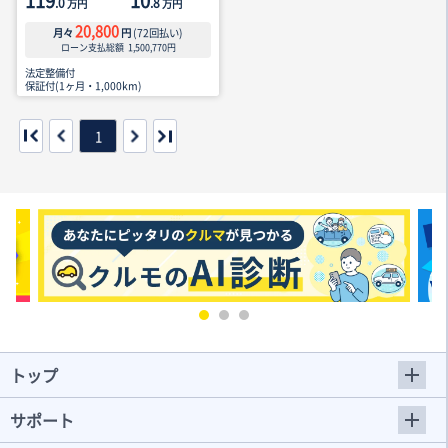
119
10
.0
.8
万円
万円
20,800
月々
円
(
72
回払い)
ローン支払総額
1,500,770
円
法定整備付
保証付(1ヶ月・1,000km)
1
トップ
サポート