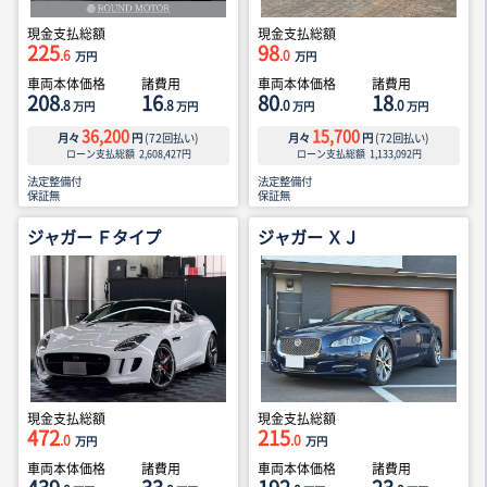
現金支払総額
現金支払総額
225
98
.6
.0
万円
万円
車両本体価格
諸費用
車両本体価格
諸費用
208
16
80
18
.8
.8
.0
.0
万円
万円
万円
万円
36,200
15,700
月々
円
(
72
回払い)
月々
円
(
72
回払い)
ローン支払総額
2,608,427
円
ローン支払総額
1,133,092
円
法定整備付
法定整備付
保証無
保証無
ジャガー Ｆタイプ
ジャガー ＸＪ
現金支払総額
現金支払総額
472
215
.0
.0
万円
万円
車両本体価格
諸費用
車両本体価格
諸費用