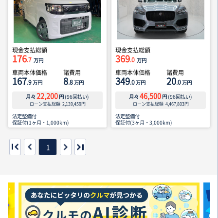
現金支払総額
現金支払総額
176
369
.7
.0
万円
万円
車両本体価格
諸費用
車両本体価格
諸費用
167
8
349
20
.9
.8
.0
.0
万円
万円
万円
万円
22,200
46,500
月々
円
(
96
回払い)
月々
円
(
96
回払い)
ローン支払総額
2,139,459
円
ローン支払総額
4,467,803
円
法定整備付
法定整備付
保証付(1ヶ月・1,000km)
保証付(3ヶ月・3,000km)
1