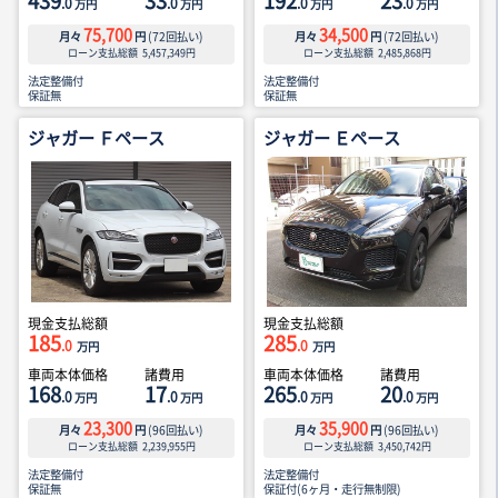
439
33
192
23
.0
.0
.0
.0
万円
万円
万円
万円
75,700
34,500
月々
円
(
72
回払い)
月々
円
(
72
回払い)
ローン支払総額
5,457,349
円
ローン支払総額
2,485,868
円
法定整備付
法定整備付
保証無
保証無
ジャガー Ｆペース
ジャガー Ｅペース
現金支払総額
現金支払総額
185
285
.0
.0
万円
万円
車両本体価格
諸費用
車両本体価格
諸費用
168
17
265
20
.0
.0
.0
.0
万円
万円
万円
万円
23,300
35,900
月々
円
(
96
回払い)
月々
円
(
96
回払い)
ローン支払総額
2,239,955
円
ローン支払総額
3,450,742
円
法定整備付
法定整備付
保証無
保証付(6ヶ月・走行無制限)