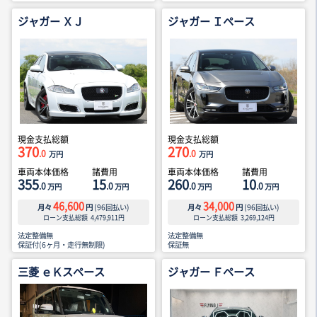
ジャガー ＸＪ
ジャガー Ｉペース
現金支払総額
現金支払総額
370
270
.0
.0
万円
万円
車両本体価格
諸費用
車両本体価格
諸費用
355
15
260
10
.0
.0
.0
.0
万円
万円
万円
万円
46,600
34,000
月々
円
(
96
回払い)
月々
円
(
96
回払い)
ローン支払総額
4,479,911
円
ローン支払総額
3,269,124
円
法定整備無
法定整備無
保証付(6ヶ月・走行無制限)
保証無
三菱 ｅＫスペース
ジャガー Ｆペース