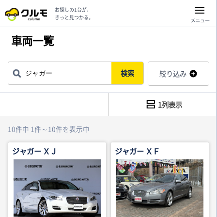
お探しの1台が、
きっと見つかる。
メニュー
車両一覧
検索
絞り込み
1列表示
10件中 1件～10件を表示中
ジャガー ＸＪ
ジャガー ＸＦ