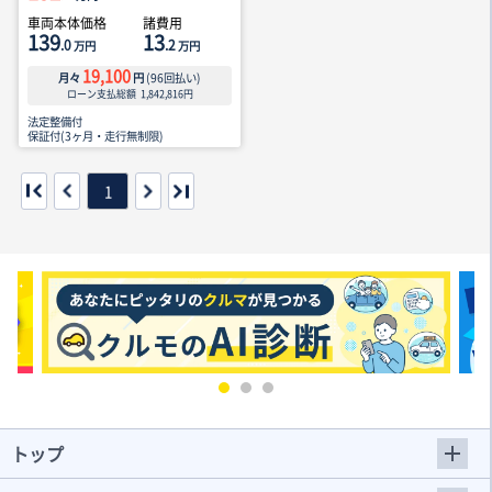
車両本体価格
諸費用
139
13
.0
.2
万円
万円
19,100
月々
円
(
96
回払い)
ローン支払総額
1,842,816
円
法定整備付
保証付(3ヶ月・走行無制限)
1
トップ