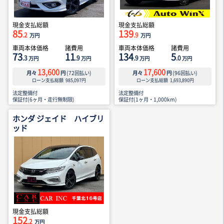
現金支払総額
現金支払総額
85
139
.2
.9
万円
万円
車両本体価格
諸費用
車両本体価格
諸費用
73
11
134
5
.3
.9
.9
.0
万円
万円
万円
万円
13,600
17,600
月々
円
(
72
回払い)
月々
円
(
96
回払い)
ローン支払総額
985,097
円
ローン支払総額
1,693,890
円
法定整備付
法定整備付
保証付(6ヶ月・走行無制限)
保証付(1ヶ月・1,000km)
ホンダ ジェイド ハイブリ
ッド
現金支払総額
152
.2
万円