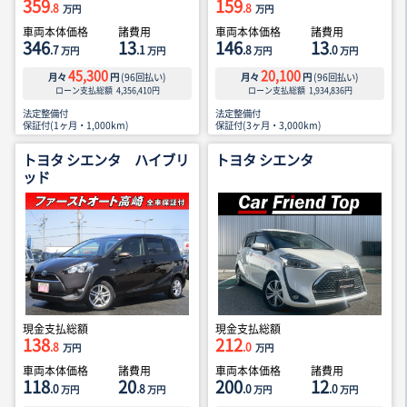
359
159
.8
.8
万円
万円
車両本体価格
諸費用
車両本体価格
諸費用
346
13
146
13
.7
.1
.8
.0
万円
万円
万円
万円
45,300
20,100
月々
円
(
96
回払い)
月々
円
(
96
回払い)
ローン支払総額
4,356,410
円
ローン支払総額
1,934,836
円
法定整備付
法定整備付
保証付(1ヶ月・1,000km)
保証付(3ヶ月・3,000km)
トヨタ シエンタ ハイブリ
トヨタ シエンタ
ッド
現金支払総額
現金支払総額
138
212
.8
.0
万円
万円
車両本体価格
諸費用
車両本体価格
諸費用
118
20
200
12
.0
.8
.0
.0
万円
万円
万円
万円