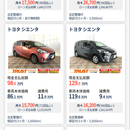
17,500
26,700
月々
円
(
96
回払い)
月々
円
(
96
回払い)
ローン支払総額
1,680,571
円
ローン支払総額
2,566,867
円
法定整備付
法定整備付
保証付(1年・走行無制限)
保証付(3ヶ月・3,000km)
トヨタ シエンタ
トヨタ シエンタ
現金支払総額
現金支払総額
98
129
.0
.0
万円
万円
車両本体価格
諸費用
車両本体価格
諸費用
86
11
119
9
.1
.9
.6
.4
万円
万円
万円
万円
15,700
16,200
月々
円
(
72
回払い)
月々
円
(
96
回払い)
ローン支払総額
1,133,092
円
ローン支払総額
1,561,914
円
法定整備付
法定整備無
保証付(3ヶ月・3,000km)
保証付(3ヶ月・3,000km)