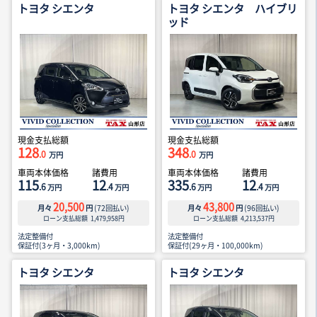
トヨタ シエンタ
トヨタ シエンタ ハイブリ
ッド
現金支払総額
現金支払総額
128
348
.0
.0
万円
万円
車両本体価格
諸費用
車両本体価格
諸費用
115
12
335
12
.6
.4
.6
.4
万円
万円
万円
万円
20,500
43,800
月々
円
(
72
回払い)
月々
円
(
96
回払い)
ローン支払総額
1,479,958
円
ローン支払総額
4,213,537
円
法定整備付
法定整備付
保証付(3ヶ月・3,000km)
保証付(29ヶ月・100,000km)
トヨタ シエンタ
トヨタ シエンタ