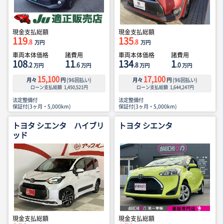
現金支払総額
現金支払総額
119
135
.8
.8
万円
万円
車両本体価格
諸費用
車両本体価格
諸費用
108
11
134
1
.2
.6
.8
.0
万円
万円
万円
万円
15,100
17,100
月々
円
(
96
回払い)
月々
円
(
96
回払い)
ローン支払総額
1,450,521
円
ローン支払総額
1,644,247
円
法定整備付
法定整備付
保証付(3ヶ月・5,000km)
保証付(3ヶ月・5,000km)
トヨタ シエンタ ハイブリ
トヨタ シエンタ
ッド
現金支払総額
現金支払総額