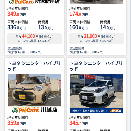
現金支払総額
現金支払総額
349
174
.8
.0
万円
万円
車両本体価格
諸費用
車両本体価格
諸費用
336
13
160
14
.8
.0
.0
.0
万円
万円
万円
万円
44,100
21,900
月々
円
(
96
回払い)
月々
円
(
96
回払い)
ローン支払総額
4,235,332
円
ローン支払総額
2,106,768
円
法定整備無
法定整備付
保証付(3ヶ月・3,000km)
保証付(3ヶ月・3,000km)
トヨタ シエンタ ハイブリ
トヨタ シエンタ ハイブリ
ッド
ッド
現金支払総額
現金支払総額
359
345
.8
.7
万円
万円