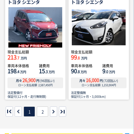
トヨタ シエンタ
トヨタ シエンタ
現金支払総額
現金支払総額
213
99
.7
.8
万円
万円
車両本体価格
諸費用
車両本体価格
諸費用
198
15
90
9
.4
.3
.8
.0
万円
万円
万円
万円
26,900
16,000
月々
円
(
96
回払い)
月々
円
(
72
回払い)
ローン支払総額
2,587,450
円
ローン支払総額
1,153,904
円
法定整備付
法定整備無
保証付(12ヶ月・走行無制限)
保証付(1ヶ月・3,000km)
1
2