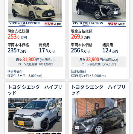
現金支払総額
現金支払総額
253
269
.0
.0
万円
万円
車両本体価格
諸費用
車両本体価格
諸費用
235
17
256
12
.7
.3
.6
.4
万円
万円
万円
万円
31,900
33,900
月々
円
(
96
回払い)
月々
円
(
96
回払い)
ローン支払総額
3,063,290
円
ローン支払総額
3,257,016
円
法定整備付
法定整備付
保証付(3ヶ月・3,000km)
保証付(3ヶ月・3,000km)
トヨタ シエンタ ハイブリ
トヨタ シエンタ ハイブリ
ッド
ッド