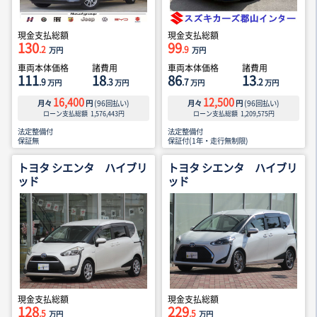
現金支払総額
現金支払総額
130
99
.2
.9
万円
万円
車両本体価格
諸費用
車両本体価格
諸費用
111
18
86
13
.9
.3
.7
.2
万円
万円
万円
万円
16,400
12,500
月々
円
(
96
回払い)
月々
円
(
96
回払い)
ローン支払総額
1,576,443
円
ローン支払総額
1,209,575
円
法定整備付
法定整備付
保証無
保証付(1年・走行無制限)
トヨタ シエンタ ハイブリ
トヨタ シエンタ ハイブリ
ッド
ッド
現金支払総額
現金支払総額
128
229
.5
.5
万円
万円