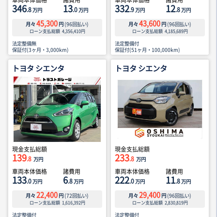
車両本体価格
諸費用
車両本体価格
諸費用
346
13
332
12
.8
.0
.9
.8
万円
万円
万円
万円
45,300
43,600
月々
円
(
96
回払い)
月々
円
(
96
回払い)
ローン支払総額
4,356,410
円
ローン支払総額
4,185,689
円
法定整備無
法定整備付
保証付(3ヶ月・3,000km)
保証付(51ヶ月・100,000km)
トヨタ シエンタ
トヨタ シエンタ
現金支払総額
現金支払総額
139
233
.8
.8
万円
万円
車両本体価格
諸費用
車両本体価格
諸費用
133
6
222
11
.0
.8
.0
.8
万円
万円
万円
万円
22,400
29,400
月々
円
(
72
回払い)
月々
円
(
96
回払い)
ローン支払総額
1,616,392
円
ローン支払総額
2,830,819
円
法定整備付
法定整備付