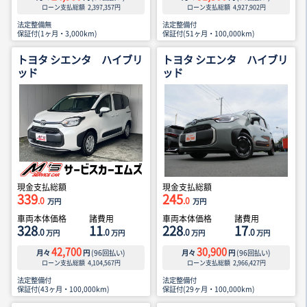
ローン支払総額
2,397,357
円
ローン支払総額
4,927,902
円
法定整備無
法定整備付
保証付(1ヶ月・3,000km)
保証付(51ヶ月・100,000km)
トヨタ シエンタ ハイブリ
トヨタ シエンタ ハイブリ
ッド
ッド
現金支払総額
現金支払総額
339
245
.0
.0
万円
万円
車両本体価格
諸費用
車両本体価格
諸費用
328
11
228
17
.0
.0
.0
.0
万円
万円
万円
万円
42,700
30,900
月々
円
(
96
回払い)
月々
円
(
96
回払い)
ローン支払総額
4,104,567
円
ローン支払総額
2,966,427
円
法定整備付
法定整備付
保証付(43ヶ月・100,000km)
保証付(29ヶ月・100,000km)