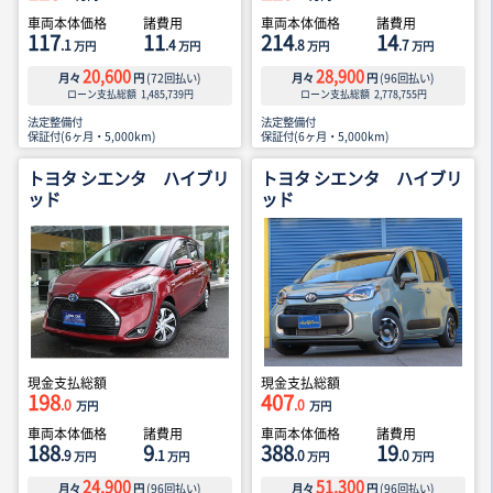
車両本体価格
諸費用
車両本体価格
諸費用
117
11
214
14
.1
.4
.8
.7
万円
万円
万円
万円
20,600
28,900
月々
円
(
72
回払い)
月々
円
(
96
回払い)
ローン支払総額
1,485,739
円
ローン支払総額
2,778,755
円
法定整備付
法定整備付
保証付(6ヶ月・5,000km)
保証付(6ヶ月・5,000km)
トヨタ シエンタ ハイブリ
トヨタ シエンタ ハイブリ
ッド
ッド
現金支払総額
現金支払総額
198
407
.0
.0
万円
万円
車両本体価格
諸費用
車両本体価格
諸費用
188
9
388
19
.9
.1
.0
.0
万円
万円
万円
万円
24,900
51,300
月々
円
(
96
回払い)
月々
円
(
96
回払い)