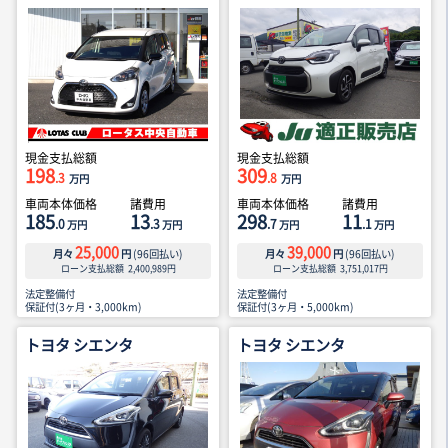
現金支払総額
現金支払総額
198
309
.3
.8
万円
万円
車両本体価格
諸費用
車両本体価格
諸費用
185
13
298
11
.0
.3
.7
.1
万円
万円
万円
万円
25,000
39,000
月々
円
(
96
回払い)
月々
円
(
96
回払い)
ローン支払総額
2,400,989
円
ローン支払総額
3,751,017
円
法定整備付
法定整備付
保証付(3ヶ月・3,000km)
保証付(3ヶ月・5,000km)
トヨタ シエンタ
トヨタ シエンタ