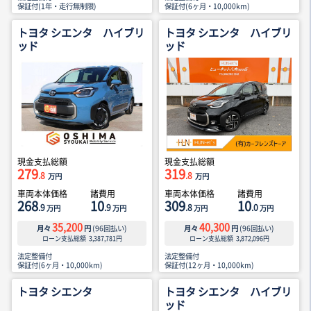
保証付(1年・走行無制限)
保証付(6ヶ月・10,000km)
トヨタ シエンタ ハイブリ
トヨタ シエンタ ハイブリ
ッド
ッド
現金支払総額
現金支払総額
279
319
.8
.8
万円
万円
車両本体価格
諸費用
車両本体価格
諸費用
268
10
309
10
.9
.9
.8
.0
万円
万円
万円
万円
35,200
40,300
月々
円
(
96
回払い)
月々
円
(
96
回払い)
ローン支払総額
3,387,781
円
ローン支払総額
3,872,096
円
法定整備付
法定整備付
保証付(6ヶ月・10,000km)
保証付(12ヶ月・10,000km)
トヨタ シエンタ
トヨタ シエンタ ハイブリ
ッド