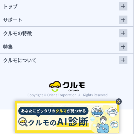
トップ
サポート
クルモの特徴
特集
クルモについて
Copyright © Orient Corporation. All Rights Reserved
cancel