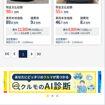
現金支払総額
現金支払総額
98
55
.0
.0
万円
万円
車両本体価格
諸費用
車両本体価格
諸費用
89
9
46
8
.0
.0
.7
.3
万円
万円
万円
万円
12,300
8,800
月々
円
(
96
回払い)
月々
円
(
72
回払い)
ローン支払総額
1,186,570
円
ローン支払総額
635,919
円
法定整備付
法定整備付
保証付(3ヶ月・3,000km)
保証付(3ヶ月・3,000km)
1