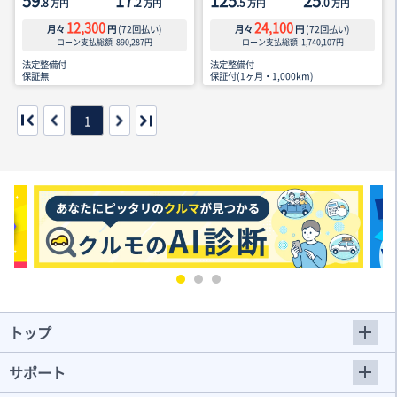
59
17
125
25
.8
.2
.5
.0
万円
万円
万円
万円
12,300
24,100
月々
円
(
72
回払い)
月々
円
(
72
回払い)
ローン支払総額
890,287
円
ローン支払総額
1,740,107
円
法定整備付
法定整備付
保証無
保証付(1ヶ月・1,000km)
1
トップ
サポート