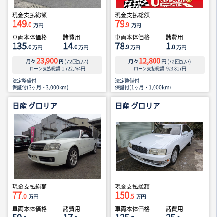
現金支払総額
現金支払総額
149
79
.0
.9
万円
万円
車両本体価格
諸費用
車両本体価格
諸費用
135
14
78
1
.0
.0
.9
.0
万円
万円
万円
万円
23,900
12,800
月々
円
(
72
回払い)
月々
円
(
72
回払い)
ローン支払総額
1,722,764
円
ローン支払総額
923,817
円
法定整備付
法定整備付
保証付(3ヶ月・3,000km)
保証付(1ヶ月・1,000km)
日産 グロリア
日産 グロリア
現金支払総額
現金支払総額
77
150
.0
.5
万円
万円
車両本体価格
諸費用
車両本体価格
諸費用