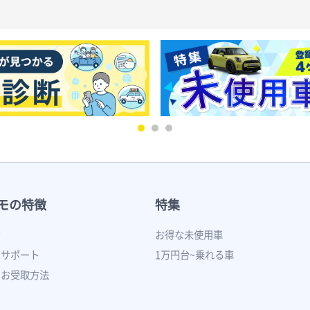
モの特徴
特集
ン
お得な未使用車
いサポート
1万円台~乗れる車
のお受取方法