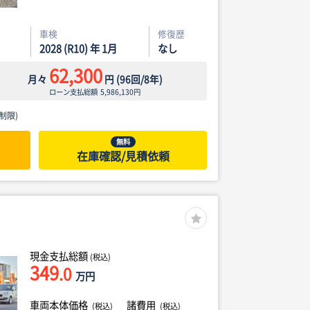
車検
修復歴
2028 (R10) 年 1月
なし
62,300
月々
円
(
96
回/
8
年)
ローン支払総額
5,986,130
円
制限)
無料
在庫確認/見積依頼
現金支払総額
(税込)
349
.0
万円
車両本体価格
諸費用
(税込)
(税込)