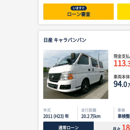
いますぐ
ローン審査
日産 キャラバンバン
現金支払
113
.
車両本
94
.0
年式
走行距離
車検
2011 (H23) 年
20.2
万km
車検整
18
通常ローン
月々