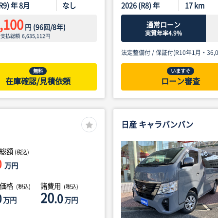
(R9) 年 8月
なし
2026 (R8) 年
17
km
,100
通常ローン
円
(
96
回/
8
年)
実質年率4.9%
ン支払総額
6,635,112
円
法定整備付 /
保証付(R10年1月・36,0
無料
いますぐ
在庫確認/見積依頼
ローン審査
日産 キャラバンバン
総額
(税込)
0
万円
体価格
諸費用
(税込)
(税込)
20
0
.0
万円
万円