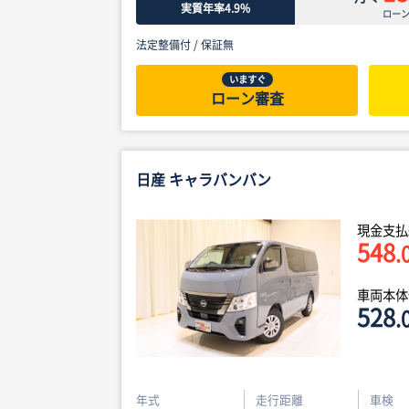
実質年率4.9%
ロー
法定整備付 /
保証無
いますぐ
ローン審査
日産 キャラバンバン
現金支払
548
.
車両本
528
.
年式
走行距離
車検