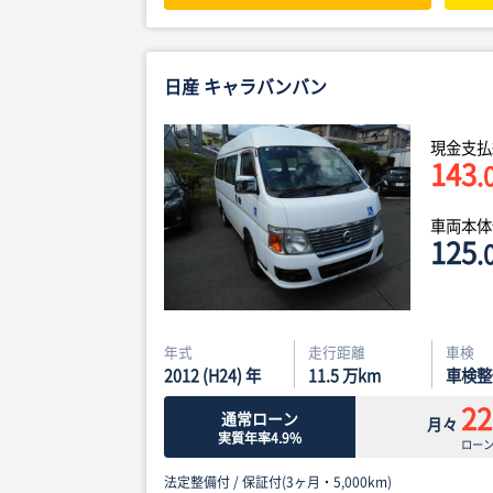
日産 キャラバンバン
現金支払
143
.
車両本
125
.
年式
走行距離
車検
2012 (H24) 年
11.5
万km
車検整
22
通常ローン
月々
実質年率4.9%
ロー
法定整備付 /
保証付(3ヶ月・5,000km)