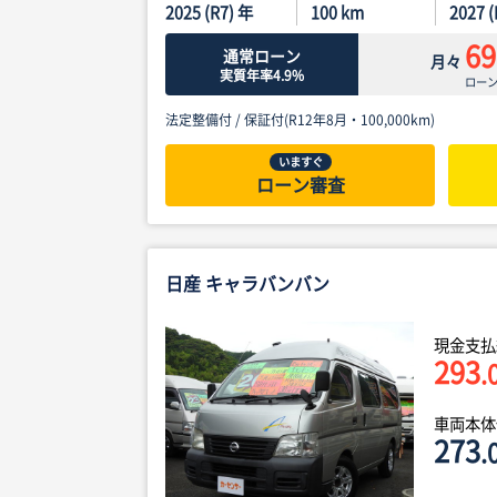
2025 (R7) 年
100
km
2027 
69
通常ローン
月々
実質年率4.9%
ロー
法定整備付 /
保証付(R12年8月・100,000km)
いますぐ
ローン審査
日産 キャラバンバン
現金支払
293
.
車両本
273
.