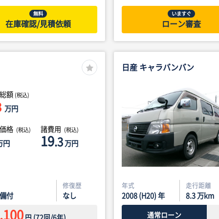
無料
いますぐ
在庫確認/見積依頼
ローン審査
日産 キャラバンバン
総額
(税込)
3
万円
体価格
諸費用
(税込)
(税込)
19
.3
万円
万円
修復歴
年式
走行距離
備付
なし
2008 (H20) 年
8.3
万km
,100
通常ローン
円
(
72
回/
6
年)