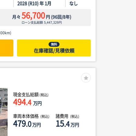
2028 (R10) 年 1月
なし
56,700
月々
円
(
96
回/
8
年)
ローン支払総額
5,447,329
円
00km)
無料
在庫確認/見積依頼
現金支払総額
(税込)
494
.4
万円
車両本体価格
諸費用
(税込)
(税込)
479
15
.0
.4
万円
万円