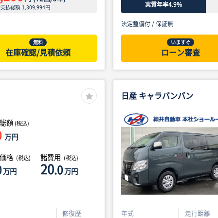
実質年率4.9%
ン支払総額
1,309,994
円
法定整備付 /
保証無
無料
いますぐ
在庫確認/見積依頼
ローン審査
日産 キャラバンバン
総額
(税込)
0
万円
体価格
諸費用
(税込)
(税込)
20
0
.0
万円
万円
修復歴
年式
走行距離