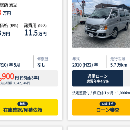
総額
(税込)
8
万円
体価格
諸費用
(税込)
(税込)
11
3
.5
万円
万円
修復歴
年式
走行距離
(R10) 年 5月
なし
2010 (H22) 年
5.7
万km
,900
通常ローン
円
(
96
回/
8
年)
実質年率4.9%
ン支払総額
3,642,046
円
法定整備付 /
保証付(1ヶ月・1,000km
無料
いますぐ
在庫確認/見積依頼
ローン審査