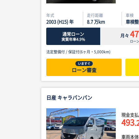
年式
走行距離
車検
2003 (H15) 年
8.7
万km
車検整
47
通常ローン
月々
実質年率4.9%
ロー
法定整備付 /
保証付(6ヶ月・5,000km)
いますぐ
ローン審査
日産 キャラバンバン
現金支払
493
.
車両本