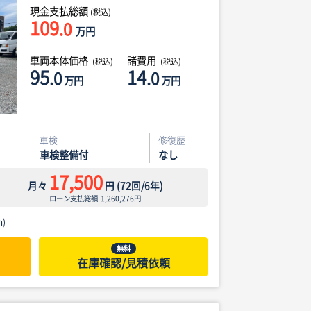
現金支払総額
(税込)
109
.0
万円
車両本体価格
諸費用
(税込)
(税込)
95
14
.0
.0
万円
万円
車検
修復歴
車検整備付
なし
17,500
月々
円
(
72
回/
6
年)
ローン支払総額
1,260,276
円
)
無料
在庫確認/見積依頼