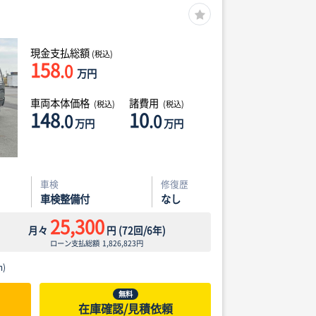
現金支払総額
(税込)
158
.0
万円
車両本体価格
諸費用
(税込)
(税込)
148
10
.0
.0
万円
万円
車検
修復歴
車検整備付
なし
25,300
月々
円
(
72
回/
6
年)
ローン支払総額
1,826,823
円
)
無料
在庫確認/見積依頼