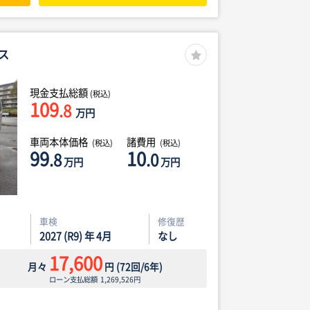
ス
現金支払総額
(税込)
109
.8
万円
車両本体価格
諸費用
(税込)
(税込)
99
10
.8
.0
万円
万円
車検
修復歴
2027 (R9) 年 4月
なし
17,600
月々
円
(
72
回/
6
年)
ローン支払総額
1,269,526
円