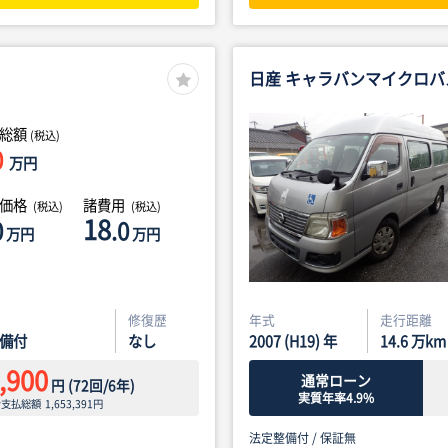
日産 キャラバンマイクロバ
総額
(税込)
0
万円
体価格
諸費用
(税込)
(税込)
18
0
.0
万円
万円
修復歴
年式
走行距離
備付
なし
2007 (H19) 年
14.6
万km
,900
通常ローン
円
(
72
回/
6
年)
実質年率4.9%
ン支払総額
1,653,391
円
法定整備付 /
保証無