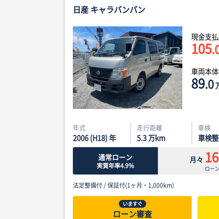
日産 キャラバンバン
現金支払
105
.
車両本
89
.0
年式
走行距離
車検
2006 (H18) 年
5.3
万km
車検整
16
通常ローン
月々
実質年率4.9%
ロー
法定整備付 /
保証付(1ヶ月・1,000km)
いますぐ
ローン審査