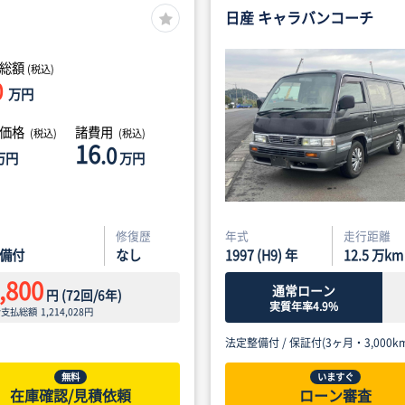
日産 キャラバンコーチ
総額
(税込)
0
万円
体価格
諸費用
(税込)
(税込)
16
.0
万円
万円
修復歴
年式
走行距離
備付
なし
1997 (H9) 年
12.5
万km
,800
通常ローン
円
(
72
回/
6
年)
実質年率4.9%
ン支払総額
1,214,028
円
法定整備付 /
保証付(3ヶ月・3,000km
無料
いますぐ
在庫確認/見積依頼
ローン審査