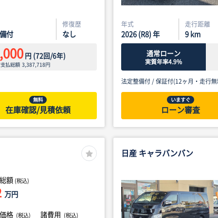
修復歴
年式
走行距離
備付
なし
2026 (R8) 年
9
km
,000
通常ローン
円
(
72
回/
6
年)
実質年率4.9%
ン支払総額
3,387,718
円
法定整備付 /
保証付(12ヶ月・走行無
無料
いますぐ
在庫確認/見積依頼
ローン審査
日産 キャラバンバン
総額
(税込)
2
万円
体価格
諸費用
(税込)
(税込)