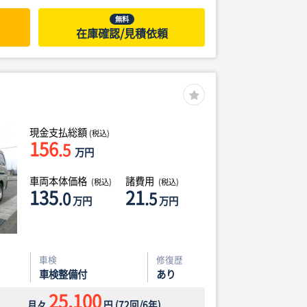
無料
在庫確認/見積依頼
現金支払総額
(税込)
156
.5
万円
車両本体価格
諸費用
(税込)
(税込)
135
21
.0
.5
万円
万円
車検
修復歴
車検整備付
あり
25,100
月々
円
(
72
回/
6
年)