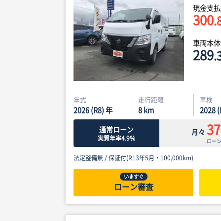
現金支払
300
.
車両本
289
.
年式
走行距離
車検
2026 (R8) 年
8
km
2028 
37
通常ローン
月々
実質年率4.9%
ロー
法定整備無 /
保証付(R13年5月・100,000km)
いますぐ
ローン審査