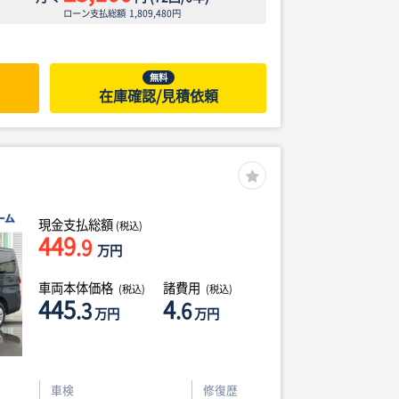
ローン支払総額
1,809,480
円
無料
在庫確認/見積依頼
現金支払総額
(税込)
449
.9
万円
車両本体価格
諸費用
(税込)
(税込)
445
4
.3
.6
万円
万円
車検
修復歴