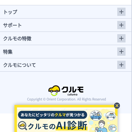
トップ
サポート
クルモの特徴
特集
クルモについて
Copyright © Orient Corporation. All Rights Reserved
cancel