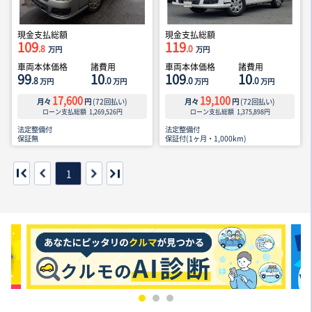
現金支払総額
現金支払総額
109
119
.8
.0
万円
万円
車両本体価格
諸費用
車両本体価格
諸費用
99
10
109
10
.8
.0
.0
.0
万円
万円
万円
万円
17,600
19,100
月々
円
(
72
回払い)
月々
円
(
72
回払い)
ローン支払総額
1,269,526
円
ローン支払総額
1,375,898
円
法定整備付
法定整備付
保証無
保証付(1ヶ月・1,000km)
1