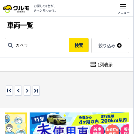
お探しの1台が、
きっと見つかる。
メニュー
車両一覧
検索
絞り込み
1列表示