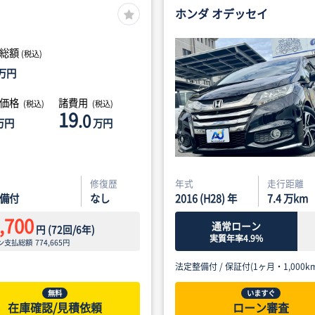
ホンダ オデッセイ
総額
(税込)
万円
体価格
諸費用
(税込)
(税込)
19
.0
万円
万円
修復歴
年式
走行距離
備付
なし
2016 (H28) 年
7.4
万km
,700
通常ローン
円
(
72
回/
6
年)
実質年率4.9%
ン支払総額
774,665
円
法定整備付 /
保証付(1ヶ月・1,000km
無料
いますぐ
在庫確認/見積依頼
ローン審査