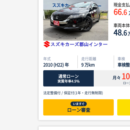
現金支払
66
.6
車両本
48
.6
年式
走行距離
車検
2010 (H22) 年
9
万km
車検整
10
通常ローン
月々
実質年率4.9%
ロー
法定整備付 /
保証付(1年・走行無制限)
いますぐ
ローン審査