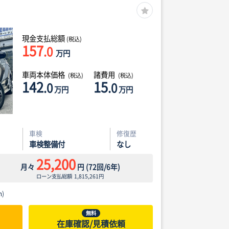
現金支払総額
(税込)
157
.0
万円
車両本体価格
諸費用
(税込)
(税込)
142
15
.0
.0
万円
万円
車検
修復歴
車検整備付
なし
25,200
月々
円
(
72
回/
6
年)
ローン支払総額
1,815,261
円
)
無料
在庫確認/見積依頼