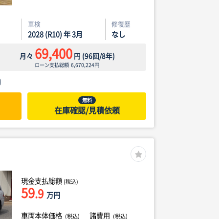
車検
修復歴
2028 (R10) 年 3月
なし
69,400
月々
円
(
96
回/
8
年)
ローン支払総額
6,670,224
円
)
無料
在庫確認/見積依頼
現金支払総額
(税込)
59
.9
万円
車両本体価格
諸費用
(税込)
(税込)