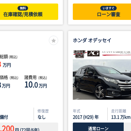
無料
いますぐ
在庫確認/見積依頼
ローン審査
ホンダ オデッセイ
総額
(税込)
8
万円
体価格
諸費用
(税込)
(税込)
10
8
.0
万円
万円
修復歴
年式
走行距離
備付
なし
2017 (H29) 年
13.1
万km
,200
通常ローン
円
(
72
回/
6
年)