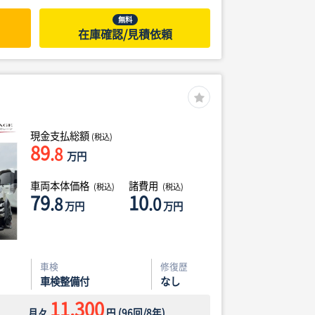
無料
在庫確認/見積依頼
現金支払総額
(税込)
89
.8
万円
車両本体価格
諸費用
(税込)
(税込)
79
10
.8
.0
万円
万円
車検
修復歴
車検整備付
なし
11,300
月々
円
(
96
回/
8
年)