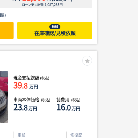
ローン支払総額
1,087,285
円
限)
無料
在庫確認/見積依頼
現金支払総額
(税込)
39
.8
万円
車両本体価格
諸費用
(税込)
(税込)
23
16
.8
.0
万円
万円
車検
修復歴