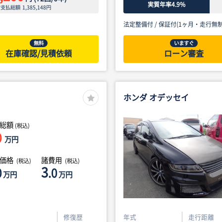
実質年率4.9%
ン支払総額
1,385,148
円
法定整備付 /
保証付(1ヶ月・走行無制
無料
いますぐ
在庫確認/見積依頼
ローン審査
ホンダ オデッセイ
総額
(税込)
0
万円
体価格
諸費用
(税込)
(税込)
3
0
.0
万円
万円
修復歴
年式
走行距離