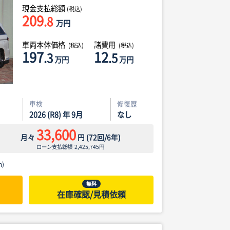
現金支払総額
(税込)
209
.8
万円
車両本体価格
諸費用
(税込)
(税込)
197
12
.3
.5
万円
万円
車検
修復歴
2026 (R8) 年 9月
なし
33,600
月々
円
(
72
回/
6
年)
ローン支払総額
2,425,745
円
)
無料
在庫確認/見積依頼