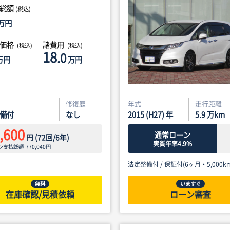
総額
(税込)
万円
体価格
諸費用
(税込)
(税込)
18
.0
万円
万円
修復歴
年式
走行距離
備付
なし
2015 (H27) 年
5.9
万km
,600
通常ローン
円
(
72
回/
6
年)
実質年率4.9%
ン支払総額
770,040
円
法定整備付 /
保証付(6ヶ月・5,000km
無料
いますぐ
在庫確認/見積依頼
ローン審査