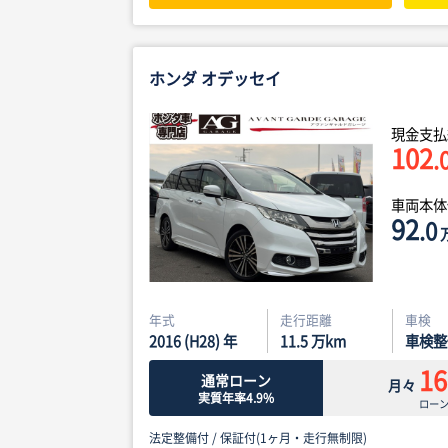
ホンダ オデッセイ
現金支払
102
.
車両本
92
.0
年式
走行距離
車検
2016 (H28) 年
11.5
万km
車検整
16
通常ローン
月々
実質年率4.9%
ロー
法定整備付 /
保証付(1ヶ月・走行無制限)