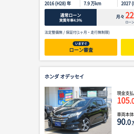
2016 (H28) 年
7.9
万km
2027 
22
通常ローン
月々
実質年率4.9%
ロー
法定整備無 /
保証付(1ヶ月・走行無制限)
いますぐ
ローン審査
ホンダ オデッセイ
現金支払
105
.
車両本
90
.0