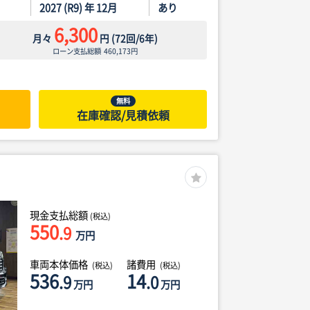
2027 (R9) 年 12月
あり
6,300
月々
円
(
72
回/
6
年)
ローン支払総額
460,173
円
無料
在庫確認/見積依頼
現金支払総額
(税込)
550
.9
万円
車両本体価格
諸費用
(税込)
(税込)
536
14
.9
.0
万円
万円