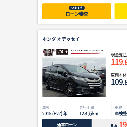
いますぐ
ローン審査
ホンダ オデッセイ
現金支払
119
.
車両本
109
.
年式
走行距離
車検
2015 (H27) 年
12.4
万km
車検整
19
通常ローン
月々