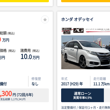
ホンダ オデッセイ
総額
(税込)
0
万円
体価格
諸費用
(税込)
(税込)
10
.0
万円
万円
修復歴
年式
走行距離
備付
なし
2017 (H29) 年
11.1
万km
,300
通常ローン
円
(
72
回/
6
年)
実質年率4.9%
ン支払総額
1,179,341
円
法定整備付 /
保証付(1ヶ月・走行無制