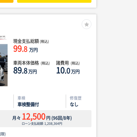
現金支払総額
(税込)
99
.8
万円
車両本体価格
諸費用
(税込)
(税込)
89
10
.8
.0
万円
万円
車検
修復歴
車検整備付
なし
12,500
月々
円
(
96
回/
8
年)
ローン支払総額
1,208,364
円
限)