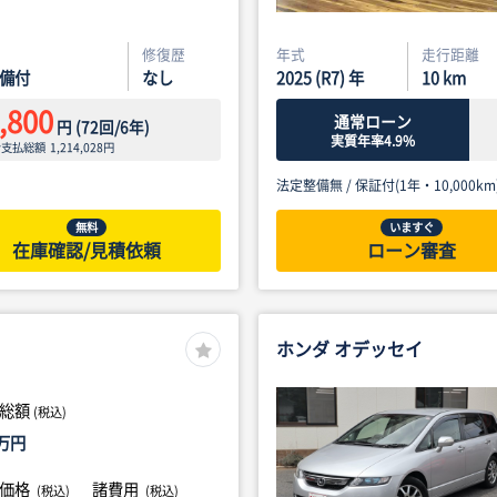
修復歴
年式
走行距離
備付
なし
2025 (R7) 年
10
km
,800
通常ローン
円
(
72
回/
6
年)
実質年率4.9%
ン支払総額
1,214,028
円
法定整備無 /
保証付(1年・10,000km
無料
いますぐ
在庫確認/見積依頼
ローン審査
ホンダ オデッセイ
総額
(税込)
万円
体価格
諸費用
(税込)
(税込)