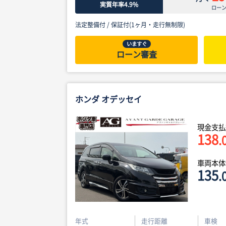
実質年率4.9%
ロー
法定整備付 /
保証付(1ヶ月・走行無制限)
いますぐ
ローン審査
ホンダ オデッセイ
現金支払
138
.
車両本
135
.
年式
走行距離
車検