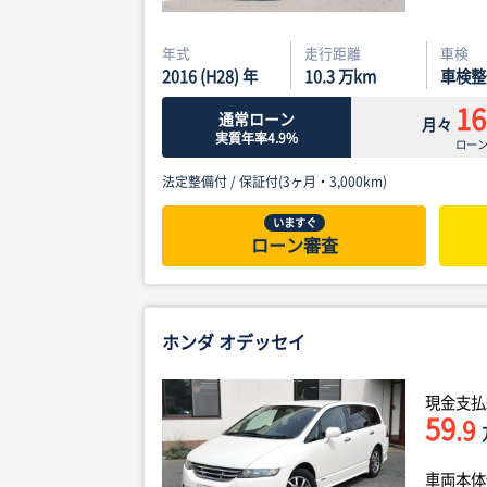
年式
走行距離
車検
2016 (H28) 年
10.3
万km
車検整
16
通常ローン
月々
実質年率4.9%
ロー
法定整備付 /
保証付(3ヶ月・3,000km)
いますぐ
ローン審査
ホンダ オデッセイ
現金支払
59
.9
車両本