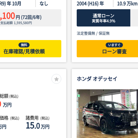
(R9) 年 10月
なし
2004 (H16) 年
10.9
万km
,100
通常ローン
円
(
72
回/
6
年)
実質年率4.9%
ン支払総額
1,595,580
円
法定整備無 /
保証無
無料
いますぐ
在庫確認/見積依頼
ローン審査
ホンダ オデッセイ
総額
(税込)
0
万円
体価格
諸費用
(税込)
(税込)
15
.0
万円
万円