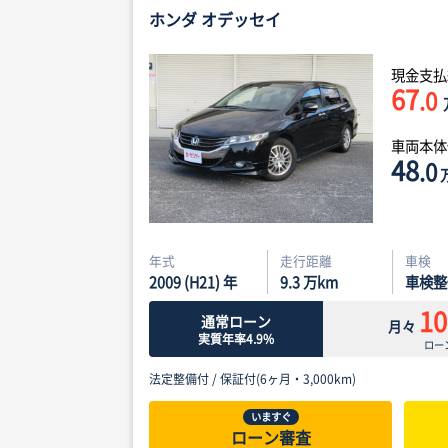
ホンダ オデッセイ
現金支払
67
.0
車両本
48
.0
年式
走行距離
車検
2009 (H21) 年
9.3
万km
車検整
10
通常ローン
月々
実質年率4.9%
ロー
法定整備付 /
保証付(6ヶ月・3,000km)
いますぐ
ローン審査