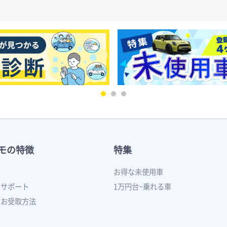
モの特徴
特集
ン
お得な未使用車
いサポート
1万円台~乗れる車
のお受取方法