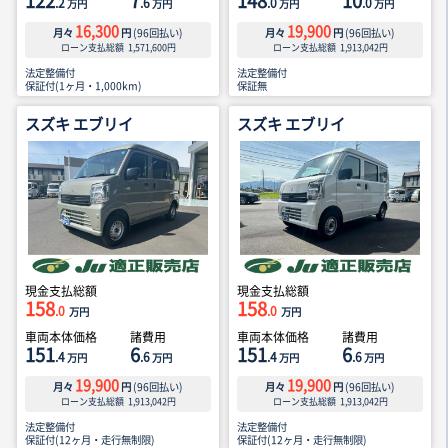
122
7
148
10
.2
.6
.0
.0
万円
万円
万円
万円
16,300
19,900
月々
円
(
96
回払い)
月々
円
(
96
回払い)
ローン支払総額
1,571,600
円
ローン支払総額
1,913,042
円
法定整備付
法定整備付
保証付(1ヶ月・1,000km)
保証無
スズキ エブリイ
スズキ エブリイ
現金支払総額
現金支払総額
158
158
.0
.0
万円
万円
車両本体価格
諸費用
車両本体価格
諸費用
151
6
151
6
.4
.6
.4
.6
万円
万円
万円
万円
19,900
19,900
月々
円
(
96
回払い)
月々
円
(
96
回払い)
ローン支払総額
1,913,042
円
ローン支払総額
1,913,042
円
法定整備付
法定整備付
保証付(12ヶ月・走行無制限)
保証付(12ヶ月・走行無制限)