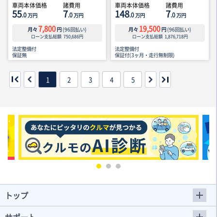
車両本体価格
諸費用
車両本体価格
諸費用
55
7
148
7
.0
.0
.0
.0
万円
万円
万円
万円
7,800
19,500
月々
円
(
96
回払い)
月々
円
(
96
回払い)
ローン支払総額
750,686
円
ローン支払総額
1,876,718
円
法定整備付
法定整備付
保証無
保証付(3ヶ月・走行無制限)
1
2
3
4
5
トップ
サポート