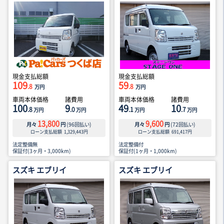
現金支払総額
現金支払総額
109
59
.8
.8
万円
万円
車両本体価格
諸費用
車両本体価格
諸費用
100
9
49
10
.8
.0
.1
.7
万円
万円
万円
万円
13,800
9,600
月々
円
(
96
回払い)
月々
円
(
72
回払い)
ローン支払総額
1,329,443
円
ローン支払総額
691,417
円
法定整備無
法定整備付
保証付(3ヶ月・3,000km)
保証付(1ヶ月・1,000km)
スズキ エブリイ
スズキ エブリイ