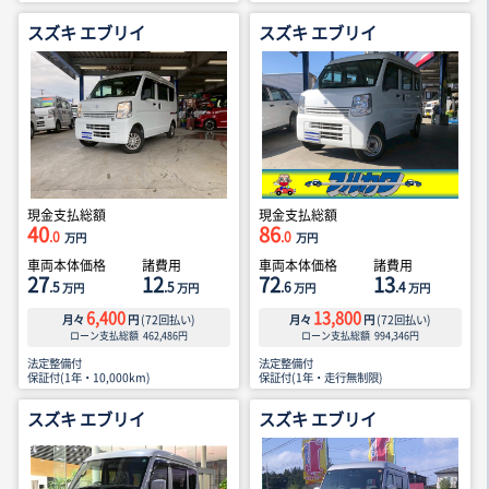
スズキ エブリイ
スズキ エブリイ
現金支払総額
現金支払総額
40
86
.0
.0
万円
万円
車両本体価格
諸費用
車両本体価格
諸費用
27
12
72
13
.5
.5
.6
.4
万円
万円
万円
万円
6,400
13,800
月々
円
(
72
回払い)
月々
円
(
72
回払い)
ローン支払総額
462,486
円
ローン支払総額
994,346
円
法定整備付
法定整備付
保証付(1年・10,000km)
保証付(1年・走行無制限)
スズキ エブリイ
スズキ エブリイ