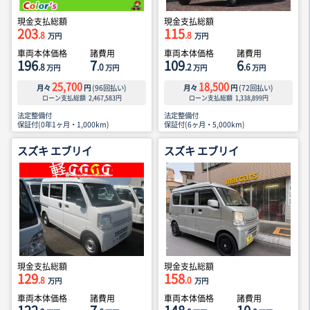
現金支払総額
現金支払総額
203
115
.8
.8
万円
万円
車両本体価格
諸費用
車両本体価格
諸費用
196
7
109
6
.8
.0
.2
.6
万円
万円
万円
万円
25,700
18,500
月々
円
(
96
回払い)
月々
円
(
72
回払い)
ローン支払総額
2,467,583
円
ローン支払総額
1,338,899
円
法定整備付
法定整備付
保証付(0年1ヶ月・1,000km)
保証付(6ヶ月・5,000km)
スズキ エブリイ
スズキ エブリイ
現金支払総額
現金支払総額
129
158
.8
.0
万円
万円
車両本体価格
諸費用
車両本体価格
諸費用