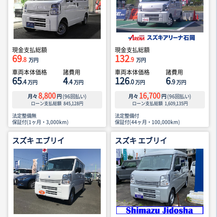
現金支払総額
現金支払総額
69
132
.8
.9
万円
万円
車両本体価格
諸費用
車両本体価格
諸費用
65
4
126
6
.4
.4
.0
.9
万円
万円
万円
万円
8,800
16,700
月々
円
(
96
回払い)
月々
円
(
96
回払い)
ローン支払総額
845,128
円
ローン支払総額
1,609,135
円
法定整備無
法定整備付
保証付(1ヶ月・3,000km)
保証付(44ヶ月・100,000km)
スズキ エブリイ
スズキ エブリイ