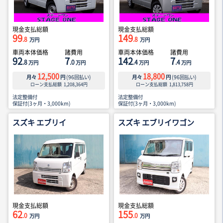
現金支払総額
現金支払総額
99
149
.8
.8
万円
万円
車両本体価格
諸費用
車両本体価格
諸費用
92
7
142
7
.8
.0
.4
.4
万円
万円
万円
万円
12,500
18,800
月々
円
(
96
回払い)
月々
円
(
96
回払い)
ローン支払総額
1,208,364
円
ローン支払総額
1,813,758
円
法定整備付
法定整備付
保証付(3ヶ月・3,000km)
保証付(3ヶ月・3,000km)
スズキ エブリイ
スズキ エブリイワゴン
現金支払総額
現金支払総額
62
155
.0
.0
万円
万円