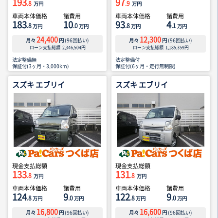
193
97
.8
.9
万円
万円
車両本体価格
諸費用
車両本体価格
諸費用
183
10
93
4
.8
.0
.8
.1
万円
万円
万円
万円
24,400
12,300
月々
円
(
96
回払い)
月々
円
(
96
回払い)
ローン支払総額
2,346,504
円
ローン支払総額
1,185,359
円
法定整備無
法定整備付
保証付(3ヶ月・3,000km)
保証付(6ヶ月・走行無制限)
スズキ エブリイ
スズキ エブリイ
現金支払総額
現金支払総額
133
131
.8
.8
万円
万円
車両本体価格
諸費用
車両本体価格
諸費用
124
9
122
9
.8
.0
.8
.0
万円
万円
万円
万円
16,800
16,600
月々
円
(
96
回払い)
月々
円
(
96
回払い)