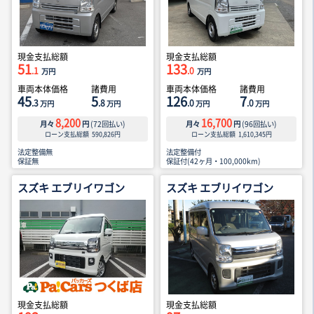
現金支払総額
現金支払総額
51
133
.1
.0
万円
万円
車両本体価格
諸費用
車両本体価格
諸費用
45
5
126
7
.3
.8
.0
.0
万円
万円
万円
万円
8,200
16,700
月々
円
(
72
回払い)
月々
円
(
96
回払い)
ローン支払総額
590,826
円
ローン支払総額
1,610,345
円
法定整備無
法定整備付
保証無
保証付(42ヶ月・100,000km)
スズキ エブリイワゴン
スズキ エブリイワゴン
現金支払総額
現金支払総額