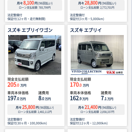
8,100
28,800
月々
円
(
96
回払い)
月々
円
(
96
回払い)
ローン支払総額
785,799
円
ローン支払総額
2,772,701
円
法定整備付
法定整備付
保証付(12ヶ月・走行無制限)
保証付(3ヶ月・5,000km)
スズキ エブリイワゴン
スズキ エブリイ
現金支払総額
現金支払総額
205
170
.0
.0
万円
万円
車両本体価格
諸費用
車両本体価格
諸費用
197
8
162
7
.0
.0
.9
.1
万円
万円
万円
万円
25,800
21,400
月々
円
(
96
回払い)
月々
円
(
96
回払い)
ローン支払総額
2,482,112
円
ローン支払総額
2,058,337
円
法定整備付
法定整備付
保証付(30ヶ月・100,000km)
保証付(12ヶ月・12,000km)