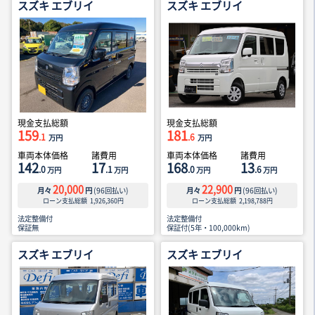
スズキ エブリイ
スズキ エブリイ
現金支払総額
現金支払総額
159
181
.1
.6
万円
万円
車両本体価格
諸費用
車両本体価格
諸費用
142
17
168
13
.0
.1
.0
.6
万円
万円
万円
万円
20,000
22,900
月々
円
(
96
回払い)
月々
円
(
96
回払い)
ローン支払総額
1,926,360
円
ローン支払総額
2,198,788
円
法定整備付
法定整備付
保証無
保証付(5年・100,000km)
スズキ エブリイ
スズキ エブリイ