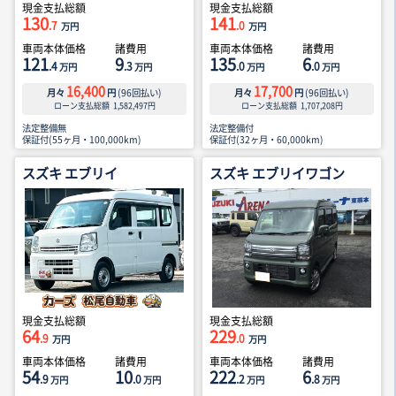
現金支払総額
現金支払総額
130
141
.7
.0
万円
万円
車両本体価格
諸費用
車両本体価格
諸費用
121
9
135
6
.4
.3
.0
.0
万円
万円
万円
万円
16,400
17,700
月々
円
(
96
回払い)
月々
円
(
96
回払い)
ローン支払総額
1,582,497
円
ローン支払総額
1,707,208
円
法定整備無
法定整備付
保証付(55ヶ月・100,000km)
保証付(32ヶ月・60,000km)
スズキ エブリイ
スズキ エブリイワゴン
現金支払総額
現金支払総額
64
229
.9
.0
万円
万円
車両本体価格
諸費用
車両本体価格
諸費用
54
10
222
6
.9
.0
.2
.8
万円
万円
万円
万円