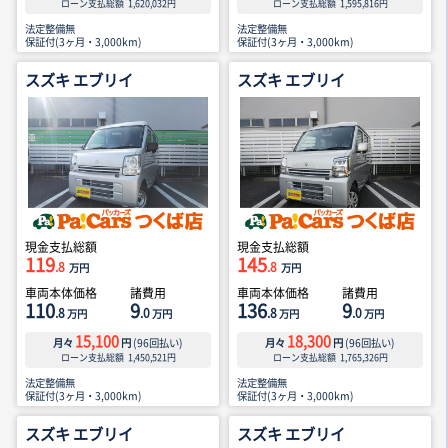
ローン支払総額
1,620,032
円
ローン支払総額
1,595,816
円
法定整備無
法定整備無
保証付(3ヶ月・3,000km)
保証付(3ヶ月・3,000km)
スズキ エブリイ
スズキ エブリイ
現金支払総額
現金支払総額
119
145
.8
.8
万円
万円
車両本体価格
諸費用
車両本体価格
諸費用
110
9
136
9
.8
.0
.8
.0
万円
万円
万円
万円
15,100
18,300
月々
円
(
96
回払い)
月々
円
(
96
回払い)
ローン支払総額
1,450,521
円
ローン支払総額
1,765,326
円
法定整備無
法定整備無
保証付(3ヶ月・3,000km)
保証付(3ヶ月・3,000km)
スズキ エブリイ
スズキ エブリイ