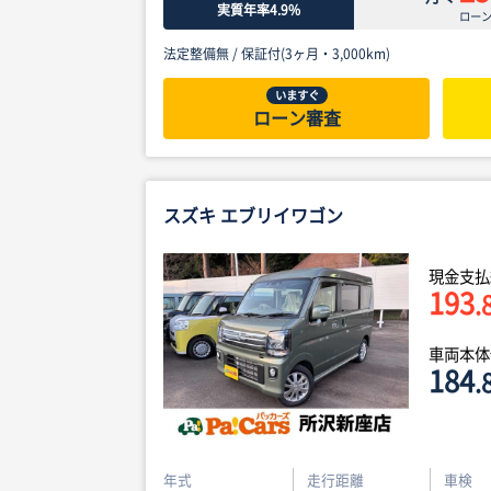
実質年率4.9%
ロー
法定整備無 /
保証付(3ヶ月・3,000km)
いますぐ
ローン審査
スズキ エブリイワゴン
現金支払
193
.
車両本
184
.
年式
走行距離
車検