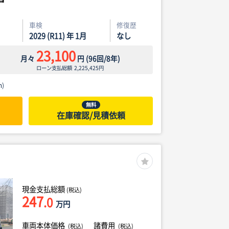
車検
修復歴
2029 (R11) 年 1月
なし
23,100
月々
円
(
96
回/
8
年)
ローン支払総額
2,225,425
円
)
無料
在庫確認/見積依頼
現金支払総額
(税込)
247
.0
万円
車両本体価格
諸費用
(税込)
(税込)