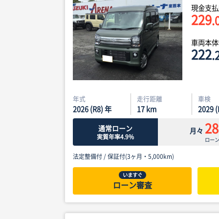
現金支払
229
.
車両本
222
.
年式
走行距離
車検
2026 (R8) 年
17
km
2029 
28
通常ローン
月々
実質年率4.9%
ロー
法定整備付 /
保証付(3ヶ月・5,000km)
いますぐ
ローン審査