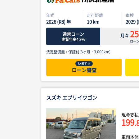
年式
走行距離
車検
2026 (R8) 年
10
km
2029 
25
通常ローン
月々
実質年率4.9%
ロー
法定整備無 /
保証付(3ヶ月・3,000km)
いますぐ
ローン審査
スズキ エブリイワゴン
現金支払
199
.
車両本