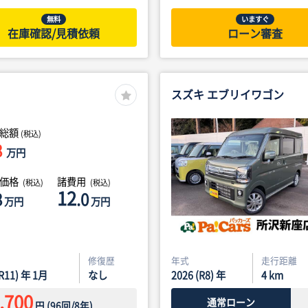
無料
いますぐ
在庫確認/見積依頼
ローン審査
スズキ エブリイワゴン
総額
(税込)
8
万円
体価格
諸費用
(税込)
(税込)
12
8
.0
万円
万円
修復歴
年式
走行距離
(R11) 年 1月
なし
2026 (R8) 年
4
km
,700
通常ローン
円
(
96
回/
8
年)