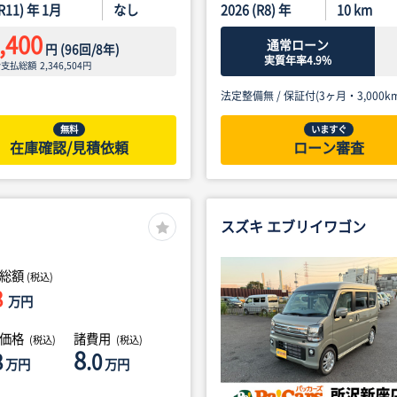
(R11) 年 1月
なし
2026 (R8) 年
10
km
,400
通常ローン
円
(
96
回/
8
年)
実質年率4.9%
ン支払総額
2,346,504
円
法定整備無 /
保証付(3ヶ月・3,000km
無料
いますぐ
在庫確認/見積依頼
ローン審査
スズキ エブリイワゴン
総額
(税込)
8
万円
体価格
諸費用
(税込)
(税込)
8
8
.0
万円
万円