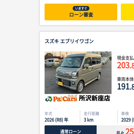
いますぐ
ローン審査
スズキ エブリイワゴン
現金支払
203
.
車両本
191
.
年式
走行距離
車検
2026 (R8) 年
3
km
2029 
25
通常ローン
月々