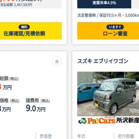
実質年率4.9%
ン支払総額
2,467,583
円
法定整備無 /
保証付(3ヶ月・3,000km
無料
いますぐ
在庫確認/見積依頼
ローン審査
スズキ エブリイワゴン
総額
(税込)
8
万円
体価格
諸費用
(税込)
(税込)
9
8
.0
万円
万円
修復歴
年式
走行距離