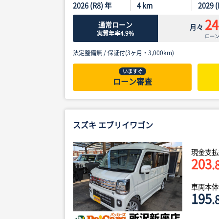
2026 (R8) 年
4
km
2029 
24
通常ローン
月々
実質年率4.9%
ロー
法定整備無 /
保証付(3ヶ月・3,000km)
いますぐ
ローン審査
スズキ エブリイワゴン
現金支払
203
.
車両本
195
.