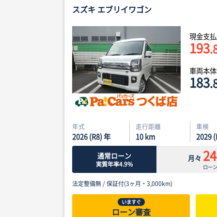
スズキ エブリイワゴン
現金支払
193
.
車両本
183
.
年式
走行距離
車検
2026 (R8) 年
10
km
2029 
24
通常ローン
月々
実質年率4.9%
ロー
法定整備無 /
保証付(3ヶ月・3,000km)
いますぐ
ローン審査