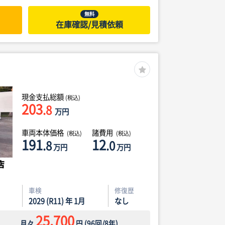
無料
在庫確認/見積依頼
現金支払総額
(税込)
203
.8
万円
車両本体価格
諸費用
(税込)
(税込)
191
12
.8
.0
万円
万円
車検
修復歴
2029 (R11) 年 1月
なし
25,700
月々
円
(
96
回/
8
年)