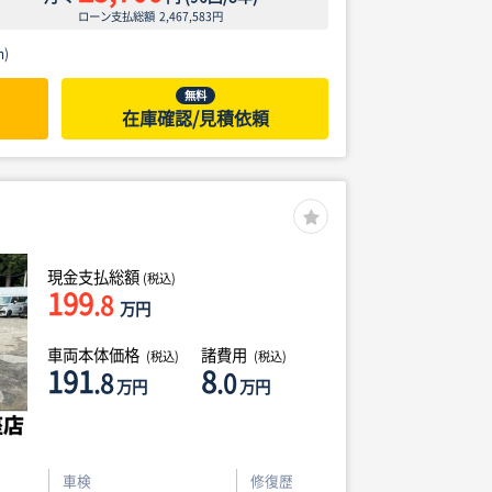
ローン支払総額
2,467,583
円
)
無料
在庫確認/見積依頼
現金支払総額
(税込)
199
.8
万円
車両本体価格
諸費用
(税込)
(税込)
191
8
.8
.0
万円
万円
車検
修復歴