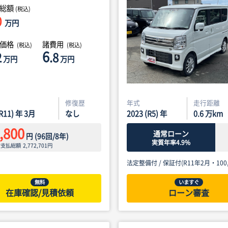
総額
(税込)
0
万円
体価格
諸費用
(税込)
(税込)
6
2
.8
万円
万円
修復歴
年式
走行距離
(R11) 年 3月
なし
2023 (R5) 年
0.6
万km
,800
通常ローン
円
(
96
回/
8
年)
実質年率4.9%
ン支払総額
2,772,701
円
法定整備付 /
保証付(R11年2月・100,
無料
いますぐ
在庫確認/見積依頼
ローン審査