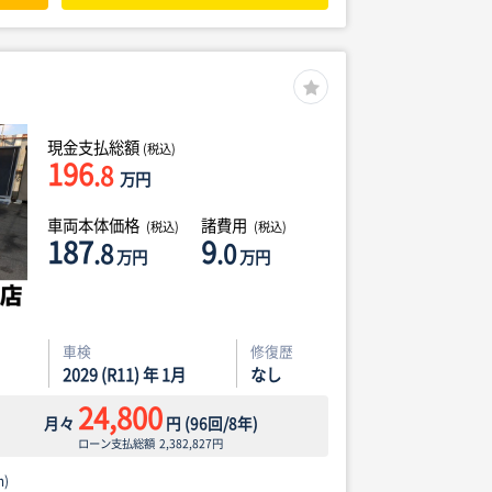
現金支払総額
(税込)
196
.8
万円
車両本体価格
諸費用
(税込)
(税込)
187
9
.8
.0
万円
万円
車検
修復歴
2029 (R11) 年 1月
なし
24,800
月々
円
(
96
回/
8
年)
ローン支払総額
2,382,827
円
)