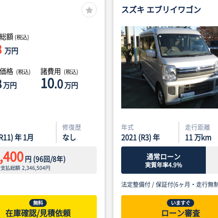
スズキ エブリイワゴン
総額
(税込)
8
万円
体価格
諸費用
(税込)
(税込)
10
8
.0
万円
万円
修復歴
年式
走行距離
(R11) 年 1月
なし
2021 (R3) 年
11
万km
,400
通常ローン
円
(
96
回/
8
年)
実質年率4.9%
ン支払総額
2,346,504
円
法定整備付 /
保証付(6ヶ月・走行無制
無料
いますぐ
在庫確認/見積依頼
ローン審査