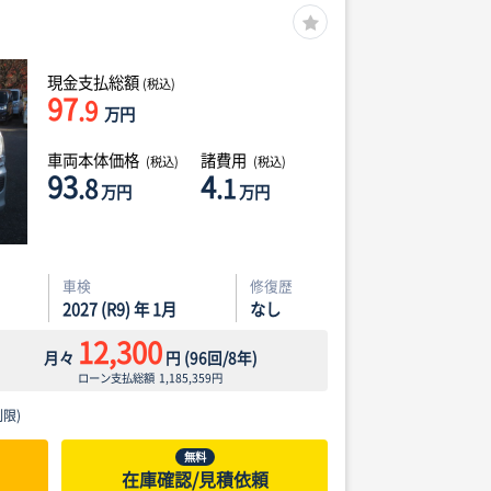
現金支払総額
(税込)
97
.9
万円
車両本体価格
諸費用
(税込)
(税込)
93
4
.8
.1
万円
万円
車検
修復歴
2027 (R9) 年 1月
なし
12,300
月々
円
(
96
回/
8
年)
ローン支払総額
1,185,359
円
限)
無料
在庫確認/見積依頼