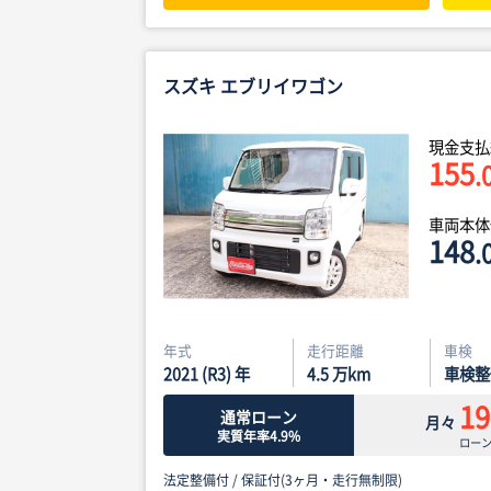
スズキ エブリイワゴン
現金支払
155
.
車両本
148
.
年式
走行距離
車検
2021 (R3) 年
4.5
万km
車検整
19
通常ローン
月々
実質年率4.9%
ロー
法定整備付 /
保証付(3ヶ月・走行無制限)