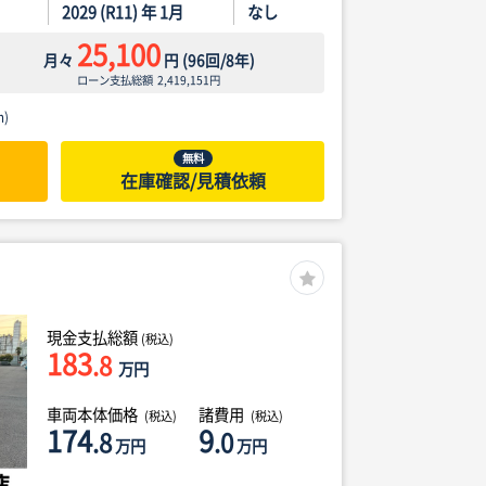
2029 (R11) 年 1月
なし
25,100
月々
円
(
96
回/
8
年)
ローン支払総額
2,419,151
円
)
無料
在庫確認/見積依頼
現金支払総額
(税込)
183
.8
万円
車両本体価格
諸費用
(税込)
(税込)
174
9
.8
.0
万円
万円