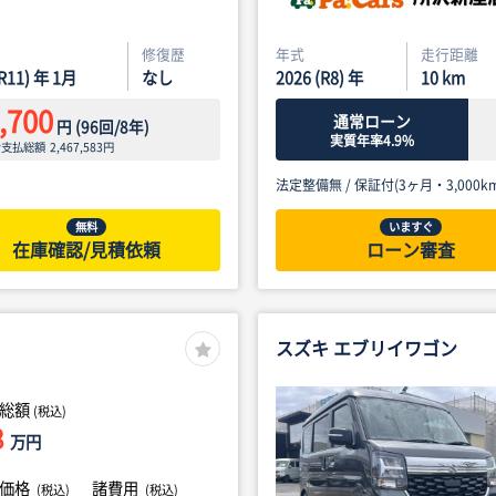
修復歴
年式
走行距離
(R11) 年 1月
なし
2026 (R8) 年
10
km
,700
通常ローン
円
(
96
回/
8
年)
実質年率4.9%
ン支払総額
2,467,583
円
法定整備無 /
保証付(3ヶ月・3,000km
無料
いますぐ
在庫確認/見積依頼
ローン審査
スズキ エブリイワゴン
総額
(税込)
8
万円
体価格
諸費用
(税込)
(税込)