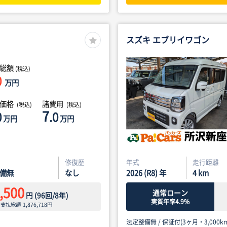
スズキ エブリイワゴン
総額
(税込)
0
万円
体価格
諸費用
(税込)
(税込)
7
0
.0
万円
万円
修復歴
年式
走行距離
備無
なし
2026 (R8) 年
4
km
,500
通常ローン
円
(
96
回/
8
年)
実質年率4.9%
ン支払総額
1,876,718
円
法定整備無 /
保証付(3ヶ月・3,000km